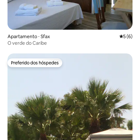
Apartamento ⋅ Sfax
5 de uma 
5 (6)
O verde do Caribe
Preferido dos hóspedes
Preferido dos hóspedes