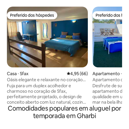
Preferido dos hóspedes
Preferido dos hó
Preferido dos hóspedes
Preferido dos hó
Casa ⋅ Sfax
4,95 de uma avaliação média de
4,95 (66)
Oásis elegante e relaxante no coração
Apartamento de lu
de Sfax
Kerkennah
Fuja para um duplex acolhedor e
Desfrute de suas 
charmoso no coração de Sfax,
apartamento de pr
perfeitamente projetado, o design de
qualidade em uma 
conceito aberto com luz natural, cozinha
mar na bela ilha de K
Comodidades populares em aluguel por
totalmente equipada fornece tudo o
quartos • Sala de estar moderna com ar-
que você precisa para preparar
condicionado • Cozinha completa
temporada em Gharbi
refeições e desfrutá-las na área de
equipada • Terraço grande com área de
jantar acolhedora com luz ambiente,
refeições e área de chu