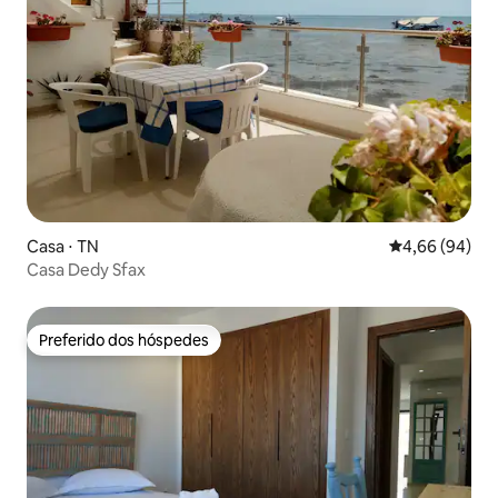
Casa ⋅ TN
4,66 de uma av
4,66 (94)
Casa Dedy Sfax
Preferido dos hóspedes
Preferido dos hóspedes