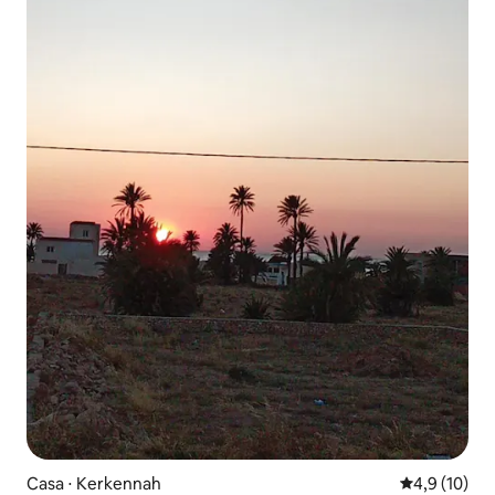
Casa ⋅ Kerkennah
4,9 de uma a
4,9 (10)