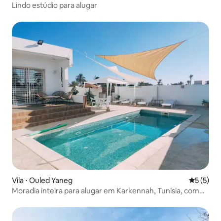
Lindo estúdio para alugar
Vila ⋅ Ouled Yaneg
5 de uma 
5 (5)
Moradia inteira para alugar em Karkennah, Tunísia, com
piscina