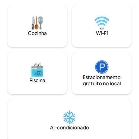
torna-o uma casa perfeita longe de casa
passos da praia, a 
perfeita para relaxar depois de um longo
recreação, prazer
dia, convenientemente localizado em
tranquilas à beira-mar. Seus an
um bairro amigável, você terá fácil
são amigáveis, pre
acesso a todas as comodidades e
árabe, francês, in
atrações locais que você precisa para
Cozinha
Wi-Fi
uma estadia confortável.
Estacionamento
Piscina
gratuito no local
Ar-condicionado