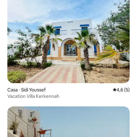
Casa ⋅ Sidi Youssef
4,6 de uma 
4,6 (5)
Vacation Villa Kerkennah