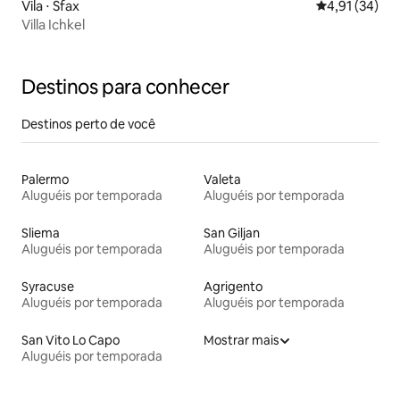
Vila ⋅ Sfax
4,91 de uma a
4,91 (34)
Villa Ichkel
Destinos para conhecer
Destinos perto de você
Palermo
Valeta
Aluguéis por temporada
Aluguéis por temporada
Sliema
San Giljan
Aluguéis por temporada
Aluguéis por temporada
Syracuse
Agrigento
Aluguéis por temporada
Aluguéis por temporada
San Vito Lo Capo
Mostrar mais
Aluguéis por temporada