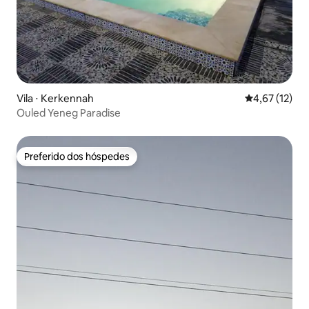
Vila ⋅ Kerkennah
4,67 de uma a
4,67 (12)
Ouled Yeneg Paradise
Preferido dos hóspedes
Preferido dos hóspedes