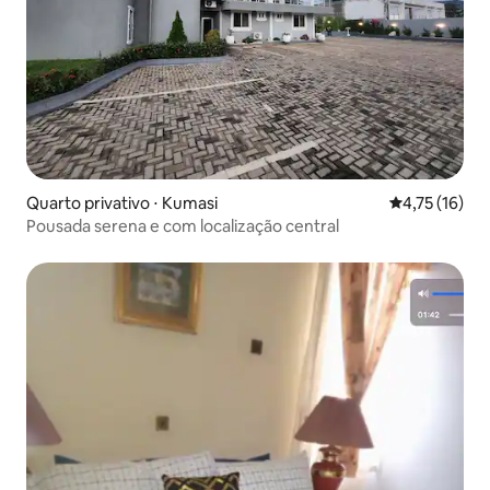
Quarto privativo ⋅ Kumasi
4,75 de uma a
4,75 (16)
Pousada serena e com localização central