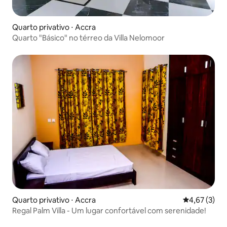
Quarto privativo ⋅ Accra
Quarto "Básico" no térreo da Villa Nelomoor
Quarto privativo ⋅ Accra
4,67 de uma 
4,67 (3)
Regal Palm Villa - Um lugar confortável com serenidade!