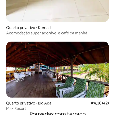
Quarto privativo ⋅ Kumasi
Acomodação super adorável e café da manhã
Quarto privativo ⋅ Big Ada
4,36 de uma a
4,36 (42)
Max Resort
Pousadas com terraço