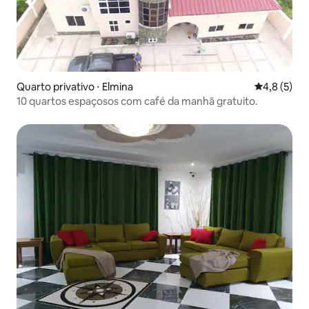
Quarto privativo ⋅ Elmina
4,8 de uma 
4,8 (5)
10 quartos espaçosos com café da manhã gratuito.