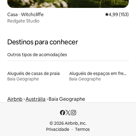
Casa ⋅ Witchcliffe
4,99 de uma av
4,99 (153)
Redgate Studio
Destinos para conhecer
Outros tipos de acomodações
Aluguéis de casas de praia
Aluguéis de espaços em frente à praia
Baía Geographe
Baía Geographe
Airbnb
Austrália
Baía Geographe
© 2026 Airbnb, Inc.
Privacidade
Termos