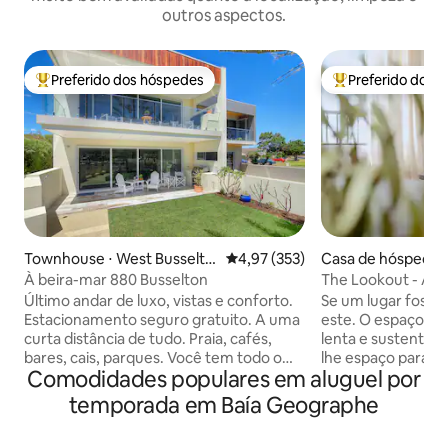
outros aspectos.
Preferido dos hóspedes
Preferido dos 
Entre os melhores preferidos dos hóspedes
Entre os melhore
Townhouse ⋅ West Busselto
4,97 de uma avaliação média de 
4,97 (353)
Casa de hóspedes
n
up River
À beira-mar 880 Busselton
The Lookout - Apa
quarto e 1 banheir
Último andar de luxo, vistas e conforto.
Se um lugar fosse 
Estacionamento seguro gratuito. A uma
este. O espaço fo
curta distância de tudo. Praia, cafés,
lenta e sustentáv
bares, cais, parques. Você tem todo o
lhe espaço para r
Comodidades populares em aluguel por
andar superior espaçoso com entrada
realmente desliga
privativa e grande varanda aberta. Vistas
um pátio aberto, c
temporada em Baía Geographe
incríveis subindo 14 degraus da escada
terras agrícolas. 
interna e um corrimão firme. Luxo
relaxando na sua 