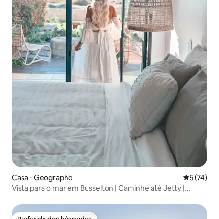
Casa ⋅ Geographe
5 de uma a
5 (74)
Vista para o mar em Busselton | Caminhe até Jetty |
Ayatana