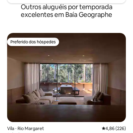
Outros aluguéis por temporada
excelentes em Baía Geographe
Preferido dos hóspedes
Preferido dos hóspedes
Vila ⋅ Rio Margaret
4,86 de uma ava
4,86 (226)