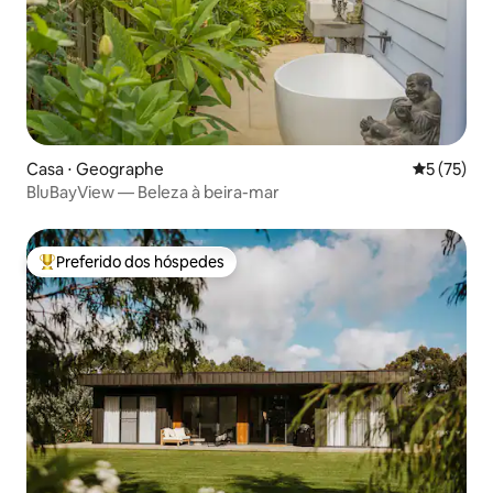
Casa ⋅ Geographe
5 de uma a
5 (75)
BluBayView — Beleza à beira-mar
Preferido dos hóspedes
Entre os melhores preferidos dos hóspedes