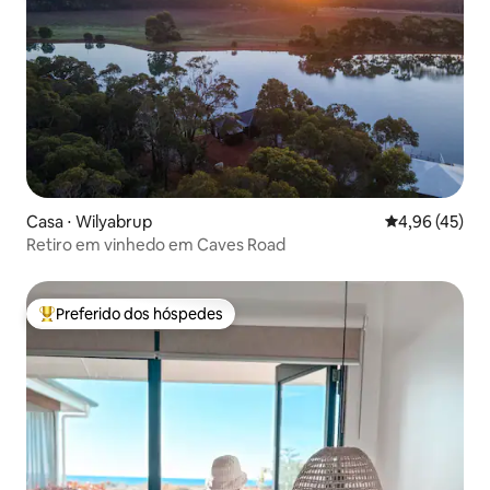
Casa ⋅ Wilyabrup
4,96 de uma a
4,96 (45)
Retiro em vinhedo em Caves Road
Preferido dos hóspedes
Entre os melhores preferidos dos hóspedes