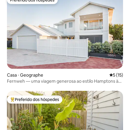
Preferido dos hóspedes
Preferido dos hóspedes
Casa ⋅ Geographe
5 de uma a
5 (15)
Fernweh — uma viagem generosa ao estilo Hamptons à
beira-mar
Preferido dos hóspedes
Entre os melhores preferidos dos hóspedes