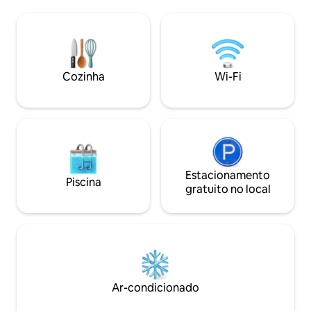
indulgente para apenas relaxar, umas
enormes janelas 
férias na praia ou um descanso em
que se estendem 
família! Relaxe na varanda e aproveite a
Wildwood. Dentro
paisagem. Perto do surf e das vinícolas
casulo; é o santuá
de Margaret River. Ótima cozinha de
dois. Infelizmente
designer, churrasqueira ou a uma curta
não está preparad
Cozinha
Wi-Fi
caminhada de cafés e restaurantes nas
recém-nascidos, b
proximidades!
pequenas.
Estacionamento
Piscina
gratuito no local
Ar-condicionado