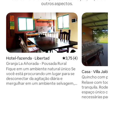
outros aspectos.
Hotel-fazenda ⋅ Libertad
3,75 de uma avaliação média d
3,75 (4)
Granja La Añorada - Pousada Rural
Fique em um ambiente natural único Se
Casa ⋅ Villa Jalón
você está procurando um lugar para se
Quincho com pisci
desconectar da agitação diária e
Relaxe com toda a 
mergulhar em um ambiente selvagem,
tranquila. Rodead
nossa acomodação rural é a escolha
espaço único com
ideal. Localizado a apenas 15 km do
necessárias para 
centro da Resistência e a 5 km de Puerto
uma piscina com u
Tirol, com acesso rápido à rodovia.
um campo de fute
Rodeado pela natureza, este espaço foi
cozinha, um banhe
criado com respeito ao ambiente e à