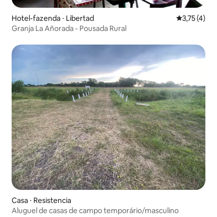
Hotel-fazenda ⋅ Libertad
3,75 de uma 
3,75 (4)
Granja La Añorada - Pousada Rural
Casa ⋅ Resistencia
Aluguel de casas de campo temporário/masculino