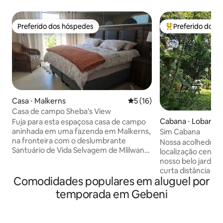
Preferido dos hóspedes
Preferido dos 
Preferido dos hóspedes
Entre os melhore
Casa ⋅ Malkerns
5 de uma avaliação média de
5 (16)
Casa de campo Sheba's View
Cabana ⋅ Lobamb
Fuja para esta espaçosa casa de campo
aninhada em uma fazenda em Malkerns,
Sim Cabana
na fronteira com o deslumbrante
Nossa acolhedora
Santuário de Vida Selvagem de Mlilwane.
localização centra
Cercado pela natureza e
nosso belo jardim f
frequentemente visitado por animais
curta distância de
selvagens ao longo da cerca. Desfrute
Comodidades populares em aluguel por
restaurantes, parq
de café na varanda com vista para uma
para caminhadas. F
temporada em Gebeni
pequena barragem e observe impalas
galeria de arte e d
ou zebras pastando nas proximidades. A
com um jardim no
casa de campo está cuidadosamente
relaxar. Temos um