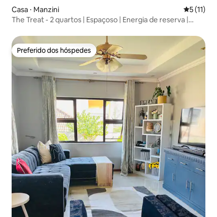
Casa ⋅ Manzini
5 de uma a
5 (11)
The Treat - 2 quartos | Espaçoso | Energia de reserva |
Acolhedor
Preferido dos hóspedes
Preferido dos hóspedes