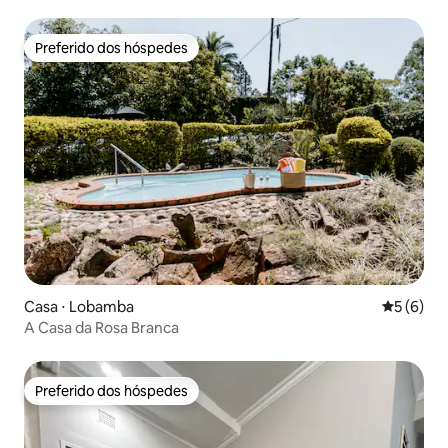
Preferido dos hóspedes
Preferido dos hóspedes
Casa ⋅ Lobamba
5 de uma 
5 (6)
A Casa da Rosa Branca
Preferido dos hóspedes
Preferido dos hóspedes