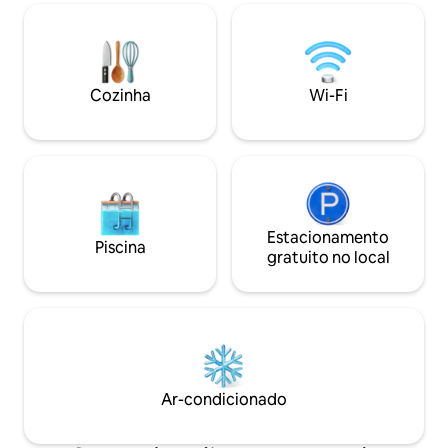
mobiliada para conforto e simplicidade,
Nós amamos anima
com sala de estar em plano aberto, uma
você também ame.
cozinha bem equipada e belas vistas de
amigáveis e cães 
todas as janelas. Bem localizado para os
além de pássaros 
festivais Bushfire e Luju.
podem trazer sua 
Cozinha
Wi-Fi
fazer uma serigra
gratuitamente em 
Estacionamento
Piscina
gratuito no local
Ar-condicionado