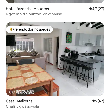
Hotel-fazenda ⋅ Malkerns
4,7 de uma a
4,7 (27)
Ngwempisi Mountain View house
Preferido dos hóspedes
Entre os melhores preferidos dos hóspedes
Casa ⋅ Malkerns
5 de uma a
5 (42)
Chalé Ligwalagwala