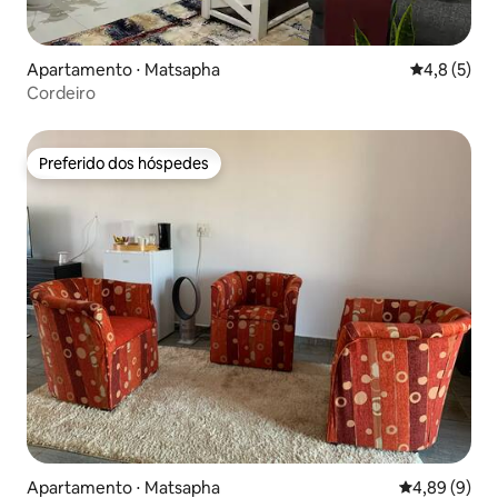
Apartamento ⋅ Matsapha
4,8 de uma 
4,8 (5)
Cordeiro
Preferido dos hóspedes
Preferido dos hóspedes
Apartamento ⋅ Matsapha
4,89 de uma 
4,89 (9)