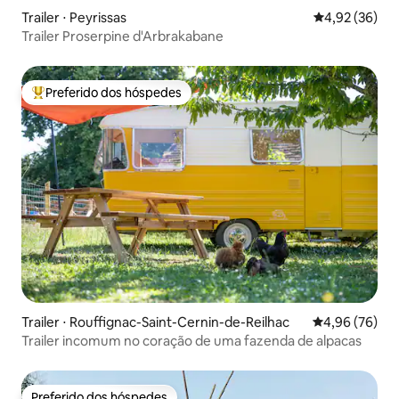
Trailer ⋅ Peyrissas
4,92 de uma a
4,92 (36)
Trailer Proserpine d'Arbrakabane
Preferido dos hóspedes
Entre os melhores preferidos dos hóspedes
Trailer ⋅ Rouffignac-Saint-Cernin-de-Reilhac
4,96 de uma a
4,96 (76)
Trailer incomum no coração de uma fazenda de alpacas
Preferido dos hóspedes