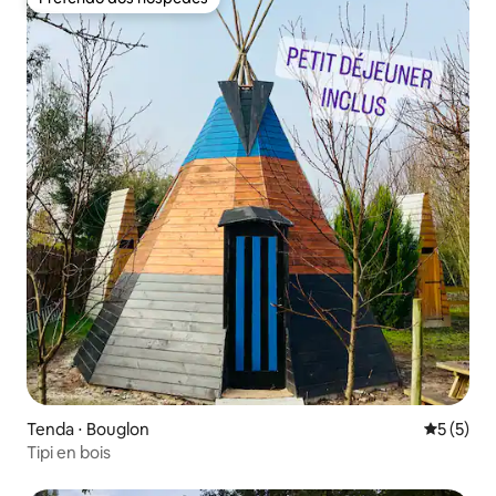
Preferido dos hóspedes
Tenda ⋅ Bouglon
5 de uma 
5 (5)
Tipi en bois