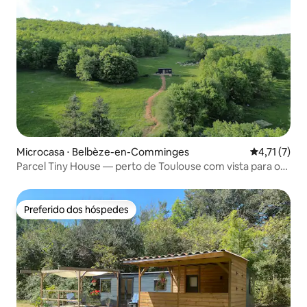
Microcasa ⋅ Belbèze-en-Comminges
4,71 de uma 
4,71 (7)
Parcel Tiny House — perto de Toulouse com vista para os
Pirineus
Preferido dos hóspedes
Preferido dos hóspedes