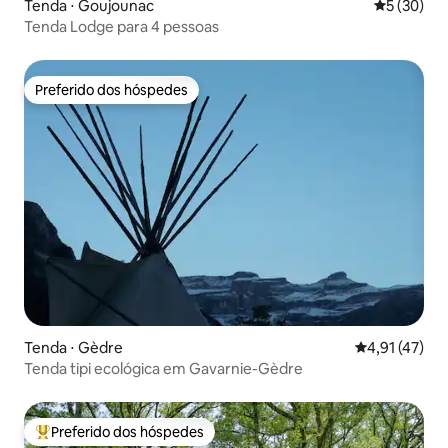
Tenda ⋅ Goujounac
5 de uma a
5 (30)
Tenda Lodge para 4 pessoas
Preferido dos hóspedes
Preferido dos hóspedes
Tenda ⋅ Gèdre
4,91 de uma a
4,91 (47)
Tenda tipi ecológica em Gavarnie-Gèdre
Preferido dos hóspedes
Entre os melhores preferidos dos hóspedes