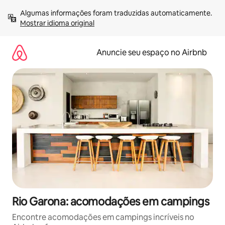
Pular
Algumas informações foram traduzidas automaticamente. 
para
Mostrar idioma original
o
conteúdo
Anuncie seu espaço no Airbnb
Rio Garona: acomodações em campings
Encontre acomodações em campings incríveis no