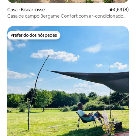
Casa ⋅ Biscarrosse
4,63 de uma 
4,63 (8)
Casa de campo Bergame Confort com ar-condicionado
para 4 pessoas - 8BE2
Preferido dos hóspedes
Preferido dos hóspedes