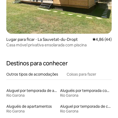
Lugar para ficar ⋅ La Sauvetat-du-Dropt
4,86 de uma a
4,86 (44)
Casa móvel privativa ensolarada com piscina
Destinos para conhecer
Outros tipos de acomodações
Coisas para fazer
Aluguel por temporada de apart-hotéis
Aluguéis por temporada com banheiro para PCD
Rio Garona
Rio Garona
Aluguéis de apartamentos
Aluguel por temporada de castelos
Rio Garona
Rio Garona