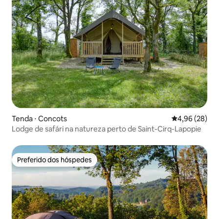
Tenda ⋅ Concots
4,96 de uma a
4,96 (28)
Lodge de safári na natureza perto de Saint-Cirq-Lapopie
Preferido dos hóspedes
Preferido dos hóspedes