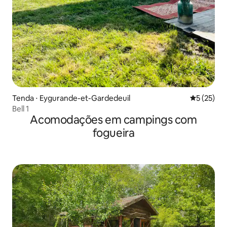
Tenda ⋅ Eygurande-et-Gardedeuil
5 de uma a
5 (25)
Bell 1
Acomodações em campings com
fogueira