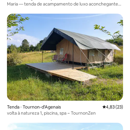
Maria — tenda de acampamento de luxo aconchegante
para 3 pessoas
Tenda ⋅ Tournon-d'Agenais
4,83 de uma a
4,83 (23)
volta à natureza 1, piscina, spa ~ TournonZen