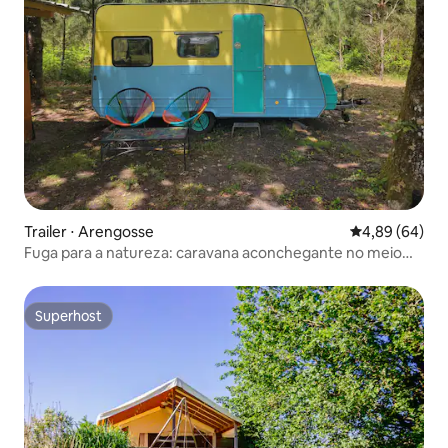
Trailer ⋅ Arengosse
4,89 de uma av
4,89 (64)
Fuga para a natureza: caravana aconchegante no meio
dos pinheiros
Superhost
Superhost