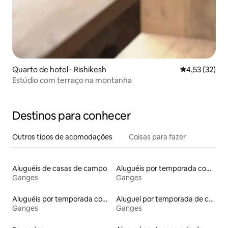
Quarto de hotel ⋅ Rishikesh
4,53 de uma a
4,53 (32)
Estúdio com terraço na montanha
Destinos para conhecer
Outros tipos de acomodações
Coisas para fazer
Aluguéis de casas de campo
Aluguéis por temporada com banheiro para PCD
Ganges
Ganges
Aluguéis por temporada com banheira de hidromassagem
Aluguel por temporada de casas arredondadas
Ganges
Ganges