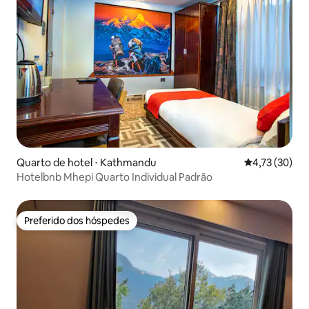
Quarto de hotel ⋅ Kathmandu
4,73 de uma a
4,73 (30)
Hotelbnb Mhepi Quarto Individual Padrão
Preferido dos hóspedes
Preferido dos hóspedes