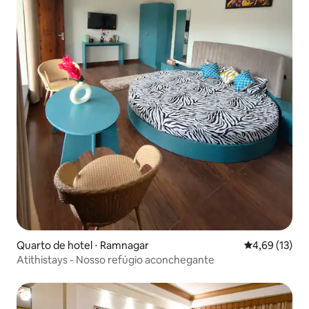
Quarto de hotel ⋅ Ramnagar
4,69 de uma a
4,69 (13)
Atithistays - Nosso refúgio aconchegante