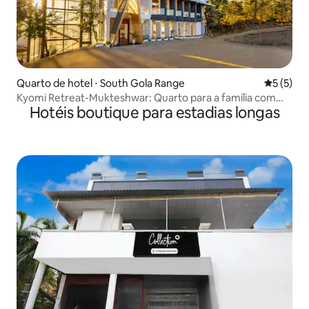
Quarto de hotel ⋅ South Gola Range
5 de uma 
5 (5)
Kyomi Retreat-Mukteshwar: Quarto para a família com
Hotéis boutique para estadias longas
varanda