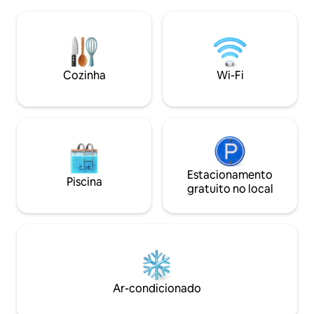
e a uma curta distância de: Tashi Ling
privativos encant
Tibetan Camp (35 minutos a pé) Queda e
confortáveis e um 
caverna de Davi (30 minutos a pé) A área
aconchegante. Os quartos
turística à beira do lago fica a 15 minutos
SIMPLES/DUPLOS 
de táxi/ 1 hora a pé/ 55 minutos a pé +
uma cama de casa
passeio de barco Aeroporto de Pokhara
banheiro privativo
Cozinha
Wi-Fi
a 25 minutos de táxi
Estacionamento
Piscina
gratuito no local
Ar-condicionado