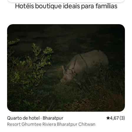
Hotéis boutique ideais para famílias
Quarto de hotel ⋅ Bharatpur
4,67 de uma 
4,67 (3)
Resort Ghumtee Riviera Bharatpur Chitwan