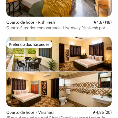
Quarto de hotel ⋅ Rishikesh
4,67 de uma a
4,67 (18)
Quarto Superior com Varanda | LiveAway Rishikesh por
PACK
Preferido dos hóspedes
Preferido dos hóspedes
Quarto de hotel ⋅ Varanasi
4,85 de uma a
4,85 (20)
15 minutos a pé de Assi Ghat | Estadia calma e tranquila