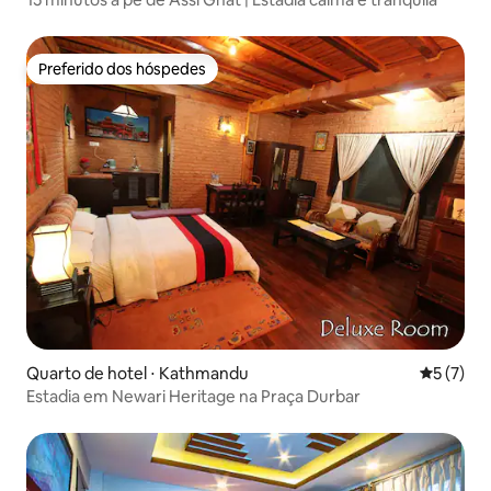
Preferido dos hóspedes
Preferido dos hóspedes
Quarto de hotel ⋅ Kathmandu
5 de uma 
5 (7)
Estadia em Newari Heritage na Praça Durbar