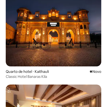
Quarto de hotel ⋅ Kaithauli
Novo lugar
Novo
Classic Hotel Banaras Kila