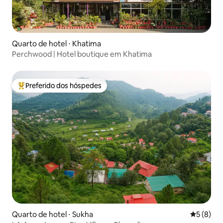
Quarto de hotel ⋅ Khatima
Perchwood | Hotel boutique em Khatima
Preferido dos hóspedes
Entre os melhores preferidos dos hóspedes
Quarto de hotel ⋅ Sukha
5 de uma 
5 (8)