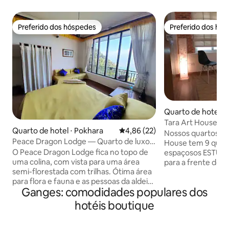
Preferido dos hóspedes
Preferido dos hó
Preferido dos hóspedes
Preferido dos hó
Quarto de hotel ⋅ L
Tara Art House, u
Quarto de hotel ⋅ Pokhara
4,86 de uma avaliação média de
4,86 (22)
centro de arte nº 
Nossos quartos e s
Peace Dragon Lodge — Quarto de luxo
House tem 9 quarto
duplo — vista/varanda
O Peace Dragon Lodge fica no topo de
espaçosos ESTÚDI
uma colina, com vista para uma área
para a frente do 
semi-florestada com trilhas. Ótima área
cozinha e banheiro
para flora e fauna e as pessoas da aldeia
apresentam intrin
Ganges: comodidades populares dos
são sempre amigáveis, criando um belo
esculpidas em mad
ambiente. Nosso Lodge é bom para
combinação de inte
hotéis boutique
casais e aventuras individuais. A quatro
moderno. Os quartos TWIN em cada um
minutos a pé do Pagode da Paz Mundial
dos três andares 