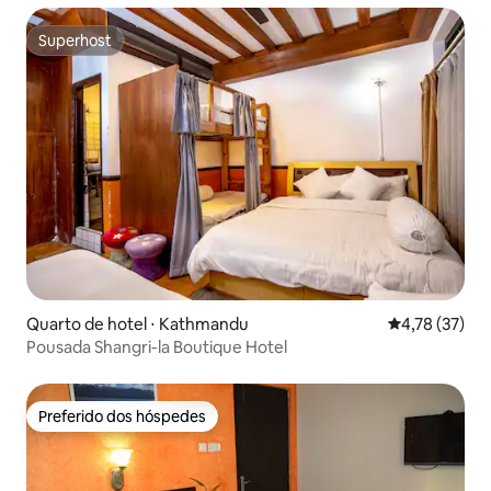
Superhost
Superhost
Quarto de hotel ⋅ Kathmandu
4,78 de uma a
4,78 (37)
Pousada Shangri-la Boutique Hotel
Preferido dos hóspedes
Preferido dos hóspedes