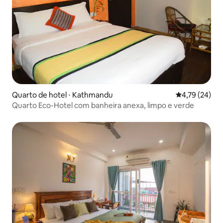
Quarto de hotel ⋅ Kathmandu
4,79 de uma a
4,79 (24)
Quarto Eco-Hotel com banheira anexa, limpo e verde