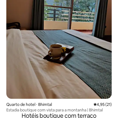
Quarto de hotel ⋅ Bhimtal
4,95 de uma a
4,95 (21)
Estadia boutique com vista para a montanha | Bhimtal
Hotéis boutique com terraço