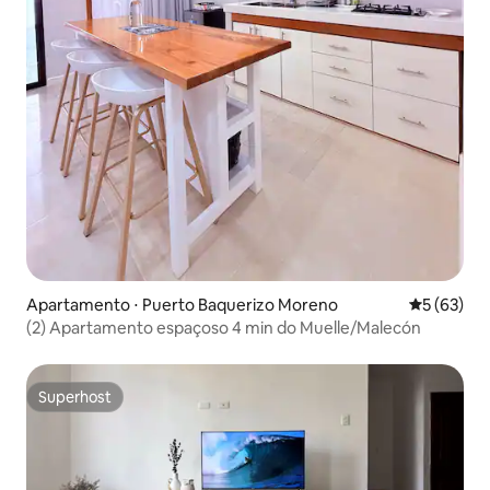
Apartamento ⋅ Puerto Baquerizo Moreno
5 de uma a
5 (63)
(2) Apartamento espaçoso 4 min do Muelle/Malecón
Superhost
Superhost