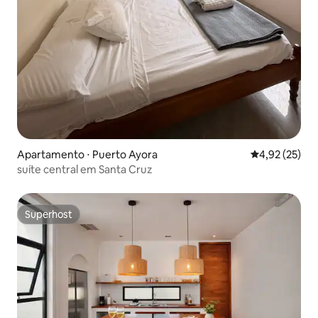
Apartamento ⋅ Puerto Ayora
4,92 de uma a
4,92 (25)
suíte central em Santa Cruz
Superhost
Superhost