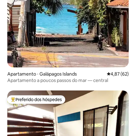
Apartamento ⋅ Galápagos Islands
4,87 de uma a
4,87 (62)
Apartamento a poucos passos do mar — central
Preferido dos hóspedes
Entre os melhores preferidos dos hóspedes