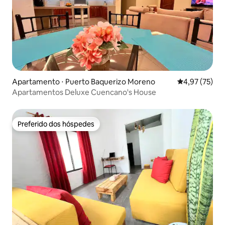
Apartamento ⋅ Puerto Baquerizo Moreno
4,97 de uma a
4,97 (75)
Apartamentos Deluxe Cuencano's House
Preferido dos hóspedes
Preferido dos hóspedes