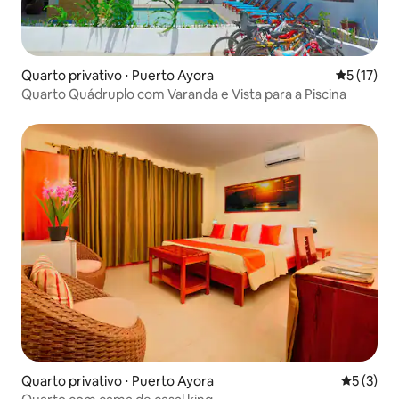
Quarto privativo ⋅ Puerto Ayora
5 de uma a
5 (17)
Quarto Quádruplo com Varanda e Vista para a Piscina
Quarto privativo ⋅ Puerto Ayora
5 de uma 
5 (3)