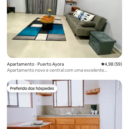
Apartamento ⋅ Puerto Ayora
4,98 de uma a
4,98 (59)
Apartamento novo e central com uma excelente
localização.
Preferido dos hóspedes
Preferido dos hóspedes