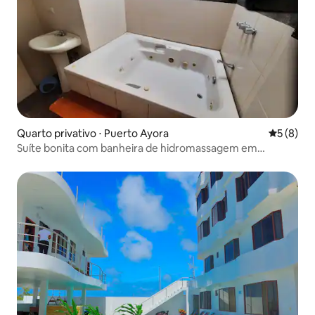
Quarto privativo ⋅ Puerto Ayora
5 de uma 
5 (8)
Suíte bonita com banheira de hidromassagem em
Galápagos