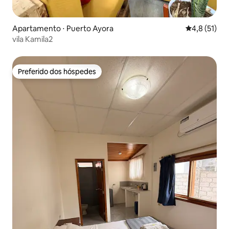
Apartamento ⋅ Puerto Ayora
4,8 de uma a
4,8 (51)
vila Kamila2
Preferido dos hóspedes
Preferido dos hóspedes