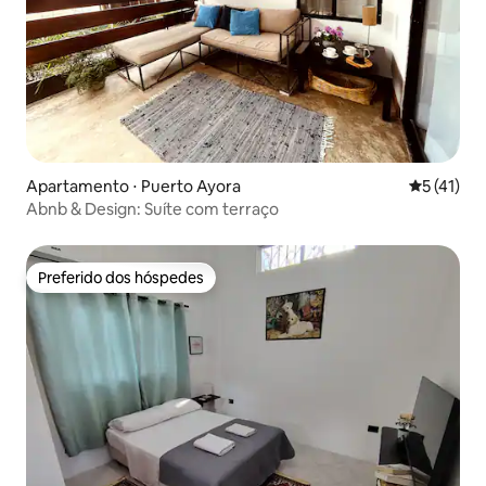
Apartamento ⋅ Puerto Ayora
5 de uma a
5 (41)
Abnb & Design: Suíte com terraço
Preferido dos hóspedes
Preferido dos hóspedes