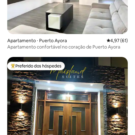
Apartamento ⋅ Puerto Ayora
4,97 de uma a
4,97 (61)
Apartamento confortável no coração de Puerto Ayora
Preferido dos hóspedes
Entre os melhores preferidos dos hóspedes