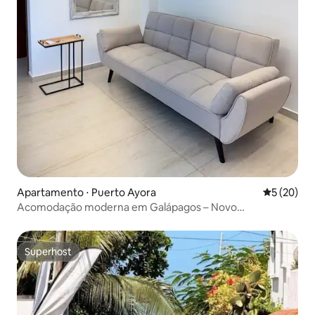
Apartamento ⋅ Puerto Ayora
5 de uma a
5 (20)
Acomodação moderna em Galápagos – Novo
apartamento
Superhost
Superhost