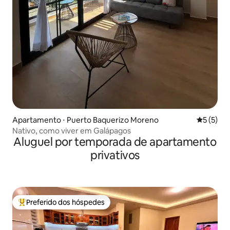
Apartamento ⋅ Puerto Baquerizo Moreno
5 de uma 
5 (5)
Nativo, como viver em Galápagos
Aluguel por temporada de apartamento
privativos
Preferido dos hóspedes
Entre os melhores preferidos dos hóspedes