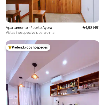
Apartamento ⋅ Puerto Ayora
4,98 de uma a
4,98 (49)
Vistas inesquecíveis para o mar
Preferido dos hóspedes
Entre os melhores preferidos dos hóspedes