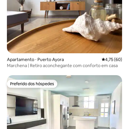
Apartamento ⋅ Puerto Ayora
4,75 de uma a
4,75 (60)
Marchena | Retiro aconchegante com conforto em casa
Preferido dos hóspedes
Preferido dos hóspedes