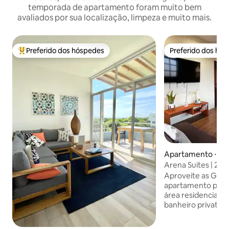
temporada de apartamento foram muito bem
avaliados por sua localização, limpeza e muito mais.
Preferido dos hóspedes
Preferido dos hó
Entre os melhores preferidos dos hóspedes
Preferido dos hó
Apartamento ⋅ Pu
Arena Suites | 2 q
residencial | 2º an
Aproveite as Galá
apartamento para
área residencial.
banheiro privativo
secador de cabelo,
condicionado e cor