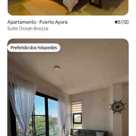
Apartamento ⋅ Puerto Ayora
5 de uma a
5 (12)
Suíte Ocean Brezze
Preferido dos hóspedes
Preferido dos hóspedes