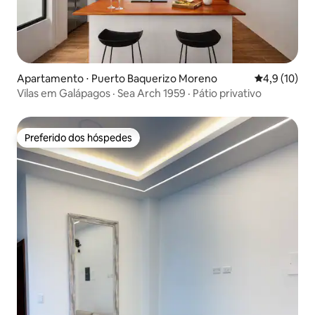
Apartamento ⋅ Puerto Baquerizo Moreno
4,9 de uma a
4,9 (10)
Vilas em Galápagos · Sea Arch 1959 · Pátio privativo
Preferido dos hóspedes
Preferido dos hóspedes