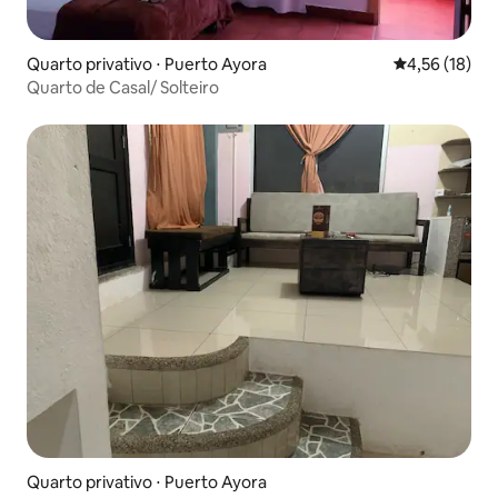
Quarto privativo ⋅ Puerto Ayora
4,56 de uma a
4,56 (18)
Quarto de Casal/ Solteiro
Quarto privativo ⋅ Puerto Ayora