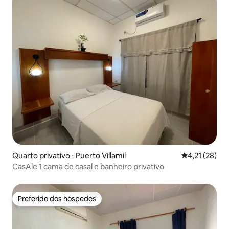
Quarto privativo ⋅ Puerto Villamil
4,21 de uma a
4,21 (28)
CasAle 1 cama de casal e banheiro privativo
Preferido dos hóspedes
Preferido dos hóspedes