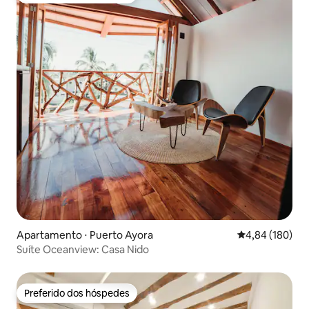
Apartamento ⋅ Puerto Ayora
4,84 de uma av
4,84 (180)
Suíte Oceanview: Casa Nido
Preferido dos hóspedes
Preferido dos hóspedes