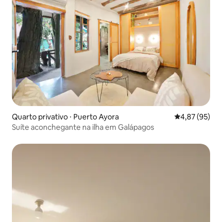
Quarto privativo ⋅ Puerto Ayora
4,87 de uma a
4,87 (95)
Suíte aconchegante na ilha em Galápagos