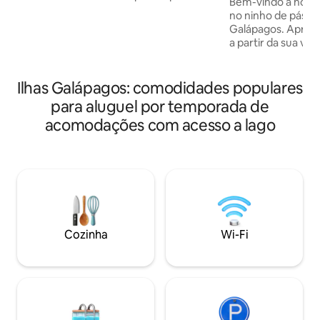
Bem-vindo à nossa 
procuram se desconectar da vida
no ninho de pássa
agitada da cidade, seu chalé à beira-mar
Galápagos. Aproveite: ๏ Vista pa
lhe dará o cenário perfeito da majestosa
a partir da sua varand
vida selvagem intocada das Galápagos.
aconchegante para rela
Enquanto desfrutam de uma bebida
artística de árvores ๏ Cozinha equip
fresca, os barões azuis e as iguanas se
completa Wi-Fi ๏ de alta velocidade (120
Ilhas Galápagos: comodidades populares
tornarão parte do seu cenário para que
Mbps) e espaço de traba
para aluguel por temporada de
sua experiência pareça uma utopia. Para
estar๏ ventilado O banheiro está
aqueles que procuram aventura, nadar e
acomodações com acesso a lago
localizado logo aba
mergulhar com snorkel estão
oferecendo maior 
disponíveis literalmente à sua porta.
por cafés, padaria
proximidades. Dei
descobrir o melhor
Cozinha
Wi-Fi