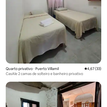
Quarto privativo ⋅ Puerto Villamil
4,67 de uma a
4,67 (33)
CasAle 2 camas de solteiro e banheiro privativo