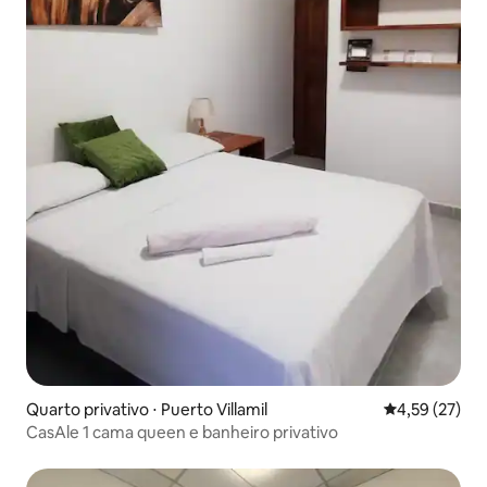
Quarto privativo ⋅ Puerto Villamil
4,59 de uma a
4,59 (27)
CasAle 1 cama queen e banheiro privativo