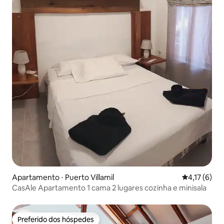
Apartamento ⋅ Puerto Villamil
4,17 de uma 
4,17 (6)
CasAle Apartamento 1 cama 2 lugares cozinha e minisala
Preferido dos hóspedes
Preferido dos hóspedes