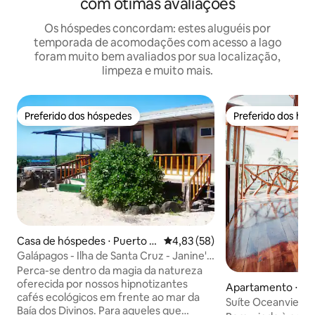
com ótimas avaliações
Os hóspedes concordam: estes aluguéis por
temporada de acomodações com acesso a lago
foram muito bem avaliados por sua localização,
limpeza e muito mais.
Preferido dos hóspedes
Preferido dos hó
Preferido dos hóspedes
Preferido dos hó
Casa de hóspedes ⋅ Puerto A
4,83 de uma avaliação média de
4,83 (58)
yora- playa de los alemanes
Galápagos - Ilha de Santa Cruz - Janine's
Chalet
Perca-se dentro da magia da natureza
oferecida por nossos hipnotizantes
Apartamento ⋅ Pu
cafés ecológicos em frente ao mar da
a
Suíte Oceanview: 
Baía dos Divinos. Para aqueles que