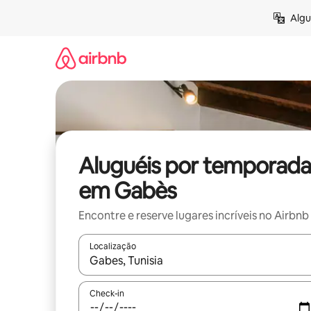
Pular
Algu
para
o
conteúdo
Aluguéis por temporada
em Gabès
Encontre e reserve lugares incríveis no Airbnb
Localização
Quando os resultados estiverem disponíveis, expl
Check-in