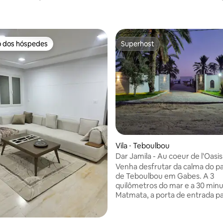
o dos hóspedes
Superhost
o dos hóspedes
Superhost
Vila ⋅ Teboulbou
Dar Jamila - Au coeur de l'Oasis
Venha desfrutar da calma do pa
de Teboulbou em Gabes. A 3
quilômetros do mar e a 30 min
Matmata, a porta de entrada pa
deserto, Dar Jamila oferece d
total. Sol garantido e moradores