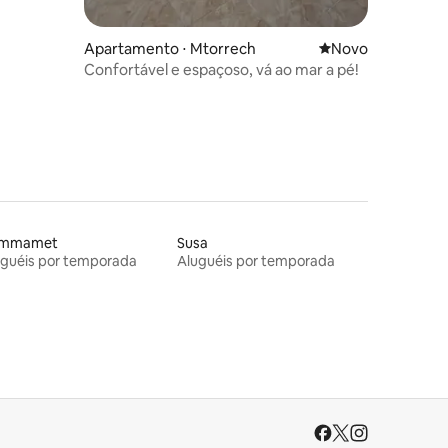
Apartamento ⋅ Mtorrech
Novo lugar para fi
Novo
Confortável e espaçoso, vá ao mar a pé!
mmamet
Susa
uguéis por temporada
Aluguéis por temporada