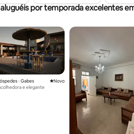
 aluguéis por temporada excelentes e
hóspedes ⋅ Gabes
Novo lugar para ficar
Novo
colhedora e elegante
 média de 5, 3 avaliações