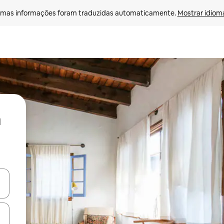
mas informações foram traduzidas automaticamente. 
Mostrar idioma
ore-os usando as seta para cima e para baixo do teclado ou tocando e