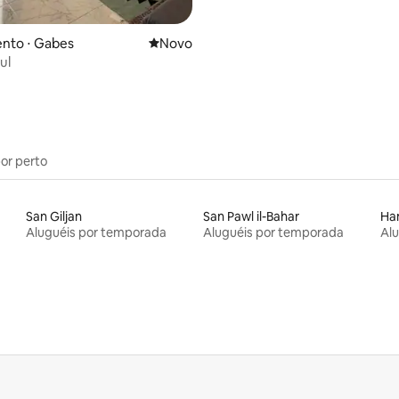
nto ⋅ Gabes
Novo lugar para ficar
Novo
ul
por perto
San Giljan
San Pawl il-Bahar
Ha
Aluguéis por temporada
Aluguéis por temporada
Al