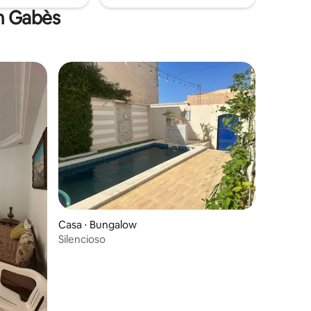
m Gabès
Casa ⋅ Bungalow
Silencioso