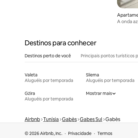
Apartame
A onda az
Destinos para conhecer
Destinos perto de você
Principais pontos turísticos 
Valeta
Sliema
Aluguéis por temporada
Aluguéis por temporada
Gżira
Mostrar mais
Aluguéis por temporada
Airbnb
Tunísia
Gabès
Gabes Sul
Gabès
© 2026 Airbnb, Inc.
Privacidade
Termos