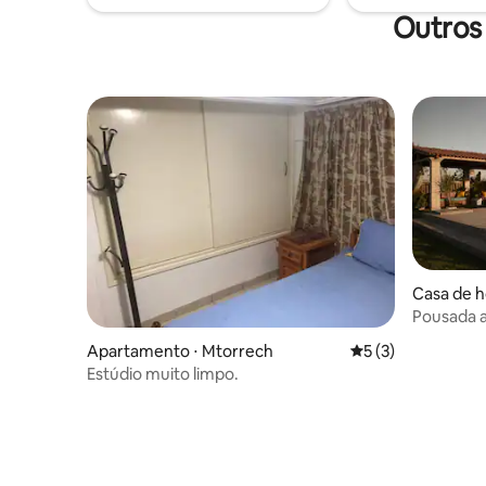
Outros
Casa de 
Pousada a
Apartamento ⋅ Mtorrech
5 de uma avaliação
5 (3)
Estúdio muito limpo.