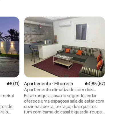
Casa ⋅ G
Preferi
Preferi
Dar almas
mar.
Isso par
casa de f
localizad
sonho, n
agradáve
de desfru
estacion
convenien
permite 
5 de uma avaliação média de 5, 11 avaliações
5 (11)
Apartamento ⋅ Mtorrech
4,85 de uma avaliação
4,85 (67)
seus ent
fotos de 
Apartamento climatizado com dois
Parece q
quartos, sala de estar e cozinha
lmeiral
Esta tranquila casa no segundo andar
comodida
oferece uma espaçosa sala de estar com
inesquecí
utos de
cozinha aberta, terraço, dois quartos
ra o
(um com cama de casal e guarda-roupa,
escanso
o outro com 2 camas de solteiro e
 locais
armário - uma sala de chuveiro com vaso