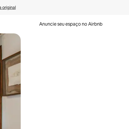
 original
Anuncie seu espaço no Airbnb
 deslizando o dedo na tela.