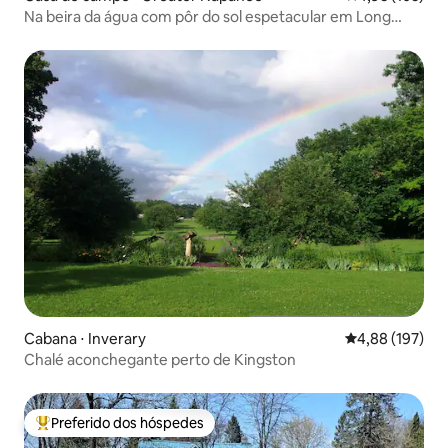
Na beira da água com pôr do sol espetacular em Long
Reach
Cabana ⋅ Inverary
4,88 de uma av
4,88 (197)
Chalé aconchegante perto de Kingston
Preferido dos hóspedes
Entre os melhores preferidos dos hóspedes