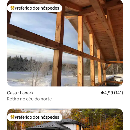
Preferido dos hóspedes
Entre os melhores preferidos dos hóspedes
Casa ⋅ Lanark
4,99 de uma av
4,99 (141)
Retiro no céu do norte
Preferido dos hóspedes
Entre os melhores preferidos dos hóspedes