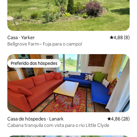
Casa ⋅ Yarker
4,88 de uma 
4,88 (8)
Bellgrove Farm~ Fuja para o campo!
Preferido dos hóspedes
Preferido dos hóspedes
Casa de hóspedes ⋅ Lanark
4,86 de uma a
4,86 (28)
Cabana tranquila com vista para o rio Little Clyde