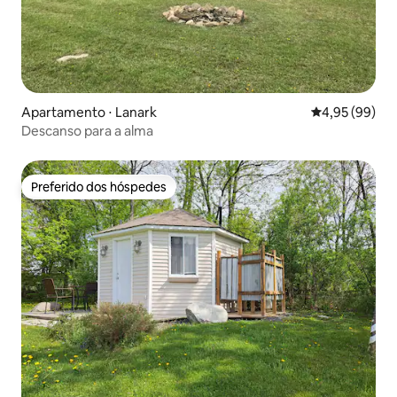
Apartamento ⋅ Lanark
4,95 de uma a
4,95 (99)
Descanso para a alma
Preferido dos hóspedes
Preferido dos hóspedes