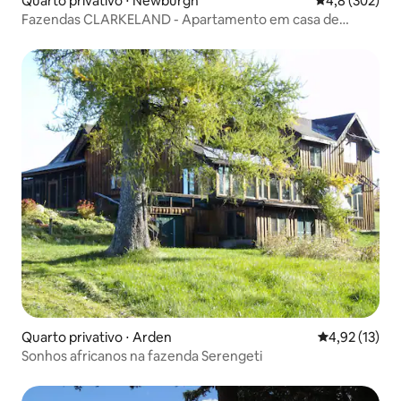
Quarto privativo ⋅ Newburgh
4,8 de uma av
4,8 (302)
Fazendas CLARKELAND - Apartamento em casa de
calcário de 1856.
Quarto privativo ⋅ Arden
4,92 de uma a
4,92 (13)
Sonhos africanos na fazenda Serengeti