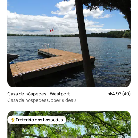
Casa de hóspedes ⋅ Westport
4,93 de uma a
4,93 (40)
Casa de hóspedes Upper Rideau
Preferido dos hóspedes
Entre os melhores preferidos dos hóspedes