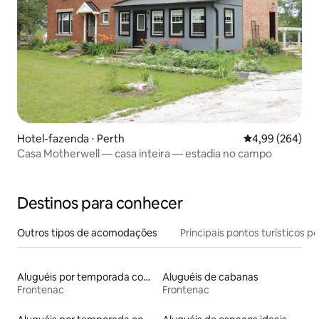
Hotel-fazenda ⋅ Perth
4,99 de uma ava
4,99 (264)
Casa Motherwell — casa inteira — estadia no campo
Destinos para conhecer
Outros tipos de acomodações
Principais pontos turísticos po
Aluguéis por temporada com suítes privativas
Aluguéis de cabanas
Frontenac
Frontenac