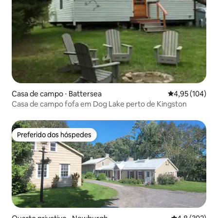
Casa de campo ⋅ Battersea
4,95 de uma av
4,95 (104)
Casa de campo fofa em Dog Lake perto de Kingston
Preferido dos hóspedes
Preferido dos hóspedes