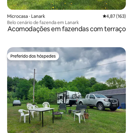
Microcasa ⋅ Lanark
4,87 de uma av
4,87 (163)
Belo cenário de fazenda em Lanark
Acomodações em fazendas com terraço
Preferido dos hóspedes
Preferido dos hóspedes