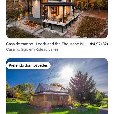
Casa de campo ⋅ Leeds and the Thousand Islan
4,97 de uma a
4,97 (32)
ds
Casa no lago em Rideau Lakes
Preferido dos hóspedes
Preferido dos hóspedes