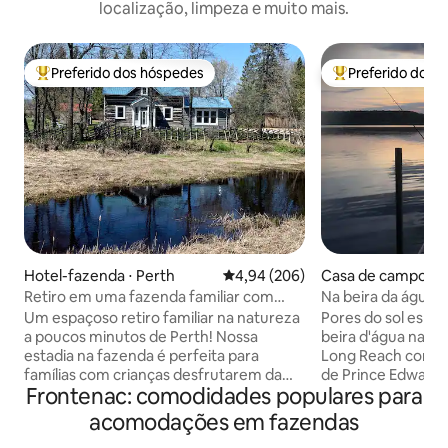
localização, limpeza e muito mais.
Preferido dos hóspedes
Preferido dos 
Entre os melhores preferidos dos hóspedes
Entre os melhore
Hotel-fazenda ⋅ Perth
4,94 de uma avaliação média de 5
4,94 (206)
Casa de campo ⋅ 
panee
Retiro em uma fazenda familiar com
Na beira da água c
cabras de cerca de 1850
espetacular em L
Um espaçoso retiro familiar na natureza
Pores do sol espet
a poucos minutos de Perth! Nossa
beira d'água na B
estadia na fazenda é perfeita para
Long Reach com v
famílias com crianças desfrutarem da
de Prince Edward.
Frontenac: comodidades populares para
vida no campo. Divirta-se com nossas
o chalé. Oferece 
cabras e galinhas na parte de trás, ou
barco e pesca dir
acomodações em fazendas
desfrute do nosso novo jardim de fadas!
d'água com os pôr 