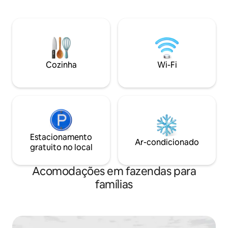
Nossa casa de madeira de 1850 dispõe
espetaculares. At
de 4 quartos, 3 banheiros, uma cozinha
necessidades: 3 qu
de celeiro, espaçosa sala de estar com
completos, porão 
vista para Blueberry Creek e sala de
uma cozinha com t
jantar acolhedora com mesa rústica de
necessários, uma 
fazenda. Nossa segunda sala de estar
estar com lareira a
com biblioteca, jogos e instrumentos
decks na casa e à b
Cozinha
Wi-Fi
convida você para se divertir e relaxar.
elevadores para o 
Por favor, note que não são permitidas
2 pranchas de SUP
reservas apenas para adultos.
Estacionamento
Ar-condicionado
gratuito no local
Acomodações em fazendas para
famílias