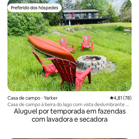
Preferido dos hóspedes
Preferido dos hóspedes
Casa de campo ⋅ Yarker
4,81 de uma a
4,81 (78)
Casa de campo à beira do lago com vista deslumbrante e
Aluguel por temporada em fazendas
pesca
com lavadora e secadora