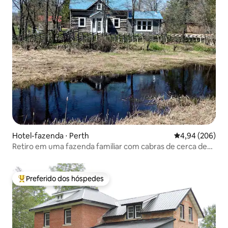
Hotel-fazenda ⋅ Perth
4,94 de uma ava
4,94 (206)
Retiro em uma fazenda familiar com cabras de cerca de
1850
Preferido dos hóspedes
Entre os melhores preferidos dos hóspedes