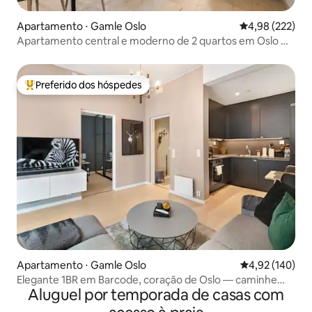
Apartamento ⋅ Gamle Oslo
4,98 de uma av
4,98 (222)
Apartamento central e moderno de 2 quartos em Oslo —
caminhe por toda parte
Preferido dos hóspedes
Entre os melhores preferidos dos hóspedes
Apartamento ⋅ Gamle Oslo
4,92 de uma av
4,92 (140)
Elegante 1BR em Barcode, coração de Oslo — caminhe
Aluguel por temporada de casas com
para qualquer lugar