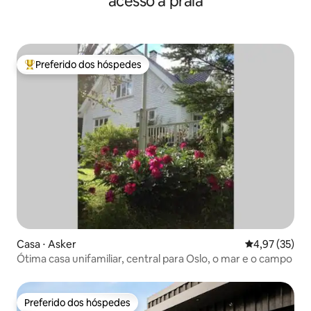
acesso à praia
Preferido dos hóspedes
Entre os melhores preferidos dos hóspedes
Casa ⋅ Asker
4,97 de uma a
4,97 (35)
Ótima casa unifamiliar, central para Oslo, o mar e o campo
Preferido dos hóspedes
Preferido dos hóspedes