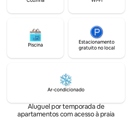
Cozinha
Wi-Fi
vaso sanitário, chuveiro, máquina de
lavar/secar roupa. Novas janelas
isolantes em novembro de 2023.
Estacionamento
Piscina
gratuito no local
Ar-condicionado
Aluguel por temporada de
apartamentos com acesso à praia