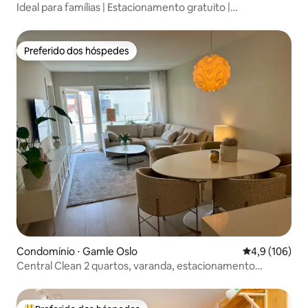
Ideal para famílias | Estacionamento gratuito |
Carregamento de veículos elétricos
Preferido dos hóspedes
Preferido dos hóspedes
Condomínio ⋅ Gamle Oslo
4,9 de uma av
4,9 (106)
Central Clean 2 quartos, varanda, estacionamento
gratuito