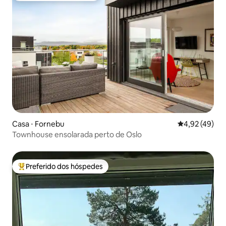
Casa ⋅ Fornebu
4,92 de uma a
4,92 (49)
Townhouse ensolarada perto de Oslo
Preferido dos hóspedes
Entre os melhores preferidos dos hóspedes