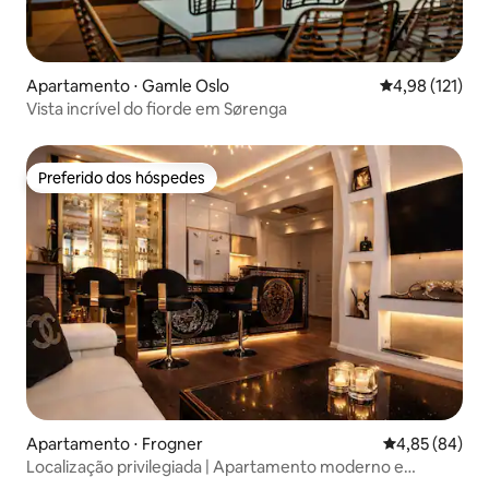
Apartamento ⋅ Gamle Oslo
4,98 de uma av
4,98 (121)
Vista incrível do fiorde em Sørenga
Preferido dos hóspedes
Preferido dos hóspedes
Apartamento ⋅ Frogner
4,85 de uma a
4,85 (84)
Localização privilegiada | Apartamento moderno e
elegante • Estacionamento GRATUITO