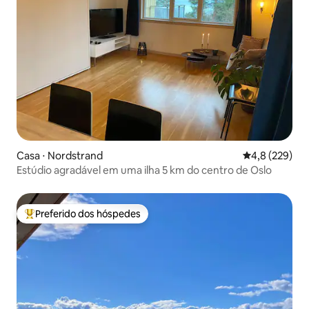
Casa ⋅ Nordstrand
4,8 de uma av
4,8 (229)
Estúdio agradável em uma ilha 5 km do centro de Oslo
Preferido dos hóspedes
Entre os melhores preferidos dos hóspedes