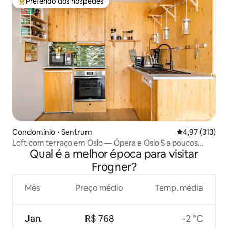
Preferido dos hóspedes
Entre os melhores preferidos dos hóspedes
Condomínio ⋅ Sentrum
4,97 de uma av
4,97 (313)
Loft com terraço em Oslo — Ópera e Oslo S a poucos
Qual é a melhor época para visitar
passos
Frogner?
Mês
Preço médio
Temp. média
Jan.
R$ 768
-2 °C