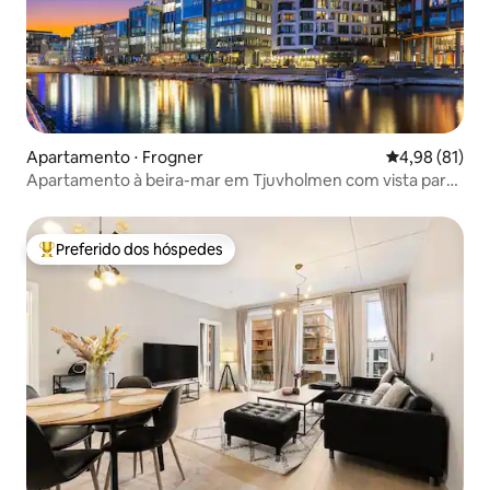
Apartamento ⋅ Frogner
4,98 de uma a
4,98 (81)
Apartamento à beira-mar em Tjuvholmen com vista para
o pôr do sol
Preferido dos hóspedes
Entre os melhores preferidos dos hóspedes