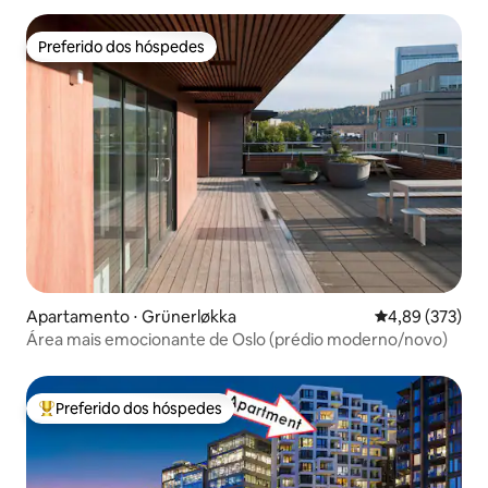
Preferido dos hóspedes
Preferido dos hóspedes
Apartamento ⋅ Grünerløkka
4,89 de uma av
4,89 (373)
Área mais emocionante de Oslo (prédio moderno/novo)
Preferido dos hóspedes
Entre os melhores preferidos dos hóspedes