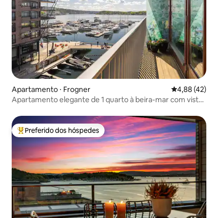
Apartamento ⋅ Frogner
4,88 de uma a
4,88 (42)
Apartamento elegante de 1 quarto à beira-mar com vista
para o mar em Tjuvholmen
Preferido dos hóspedes
Entre os melhores preferidos dos hóspedes