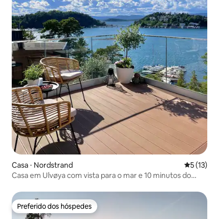
Casa ⋅ Nordstrand
5 de uma a
5 (13)
Casa em Ulvøya com vista para o mar e 10 minutos do
centro
Preferido dos hóspedes
Preferido dos hóspedes