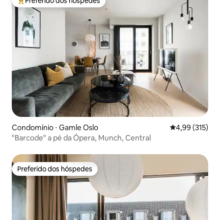
Preferido dos hóspedes
Entre os melhores preferidos dos hóspedes
Condomínio ⋅ Gamle Oslo
4,99 de uma av
4,99 (315)
"Barcode" a pé da Ópera, Munch, Central
Preferido dos hóspedes
Preferido dos hóspedes