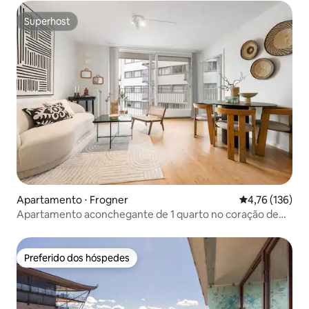
Superhost
Superhost
Apartamento ⋅ Frogner
4,76 de uma av
4,76 (136)
Apartamento aconchegante de 1 quarto no coração de
Oslo
Preferido dos hóspedes
Preferido dos hóspedes