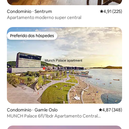
Condomínio ⋅ Sentrum
4,91 de uma av
4,91 (225)
Apartamento moderno super central
Preferido dos hóspedes
Preferido dos hóspedes
Condomínio ⋅ Gamle Oslo
4,87 de uma ava
4,87 (348)
MUNCH Palace 6fl/1bdr Apartamento Central
VarandaTerraço