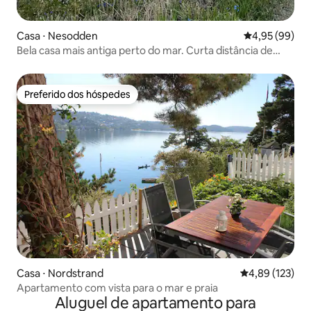
Casa ⋅ Nesodden
4,95 de uma a
4,95 (99)
Bela casa mais antiga perto do mar. Curta distância de
Oslo.
Preferido dos hóspedes
Preferido dos hóspedes
Casa ⋅ Nordstrand
4,89 de uma av
4,89 (123)
Apartamento com vista para o mar e praia
Aluguel de apartamento para