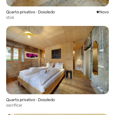
Quarto privativo ⋅ Dosoledo
Novo lugar
Novo
stùä
Quarto privativo ⋅ Dosoledo
sacrificar