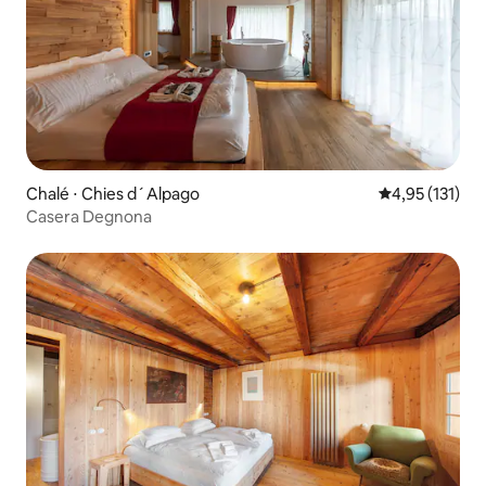
Chalé ⋅ Chies d´Alpago
4,95 de uma av
4,95 (131)
Casera Degnona