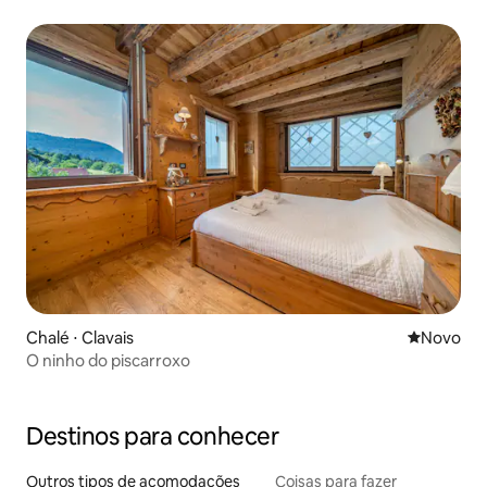
Chalé ⋅ Clavais
Novo lugar
Novo
O ninho do piscarroxo
Destinos para conhecer
Outros tipos de acomodações
Coisas para fazer