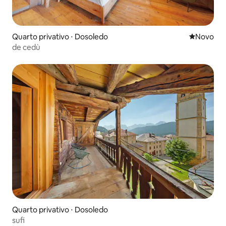
Quarto privativo ⋅ Dosoledo
Novo lugar
Novo
de cedù
Quarto privativo ⋅ Dosoledo
sufi