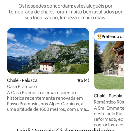
Os hóspedes concordam: estes aluguéis por
temporada de chalés foram muito bem avaliados por
sua localização, limpeza e muito mais.
Preferido dos 
Entre os melhore
Chalé ⋅ Paluzza
5 de uma avaliação média d
5 (4)
Casa Pramosio
A Casa Pramosio é uma residência
Chalé ⋅ Padola
histórica recentemente renovada em
Romântico Rústico
Passo Pramosio, nos Alpes Carnicos, a
Dolomitas
A Sra. Emma terá 
uma altitude de 1600 metros, com uma
neste belo Rústic
vista única para montanhas e vales nas
reformado, equip
proximidades. No piso térreo há uma
confortos, acessív
grande sala de estar em espaço aberto e
térreo, equipado