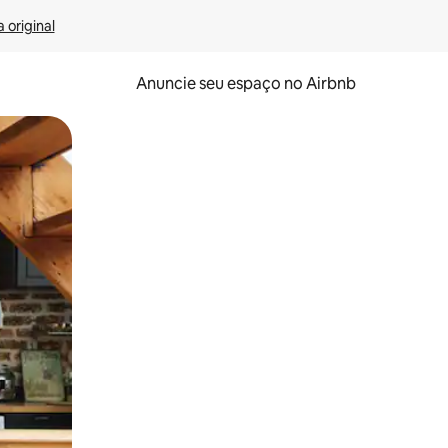
 original
Anuncie seu espaço no Airbnb
 deslizando o dedo na tela.