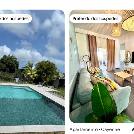
o dos hóspedes
Preferido dos hóspedes
o dos hóspedes
Preferido dos hóspedes
édia de 5, 197 avaliações
Apartamento ⋅ Cayenne
4