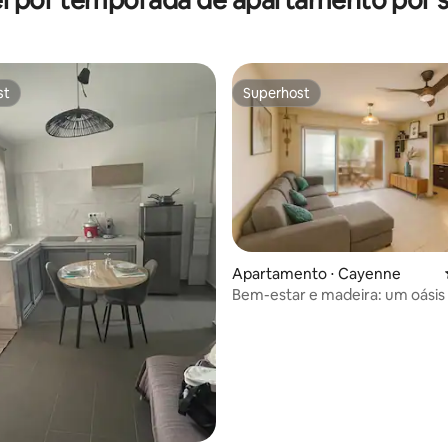
st
Superhost
st
Superhost
Apartamento ⋅ Cayenne
Bem-estar e madeira: um oásis
média de 5, 52 avaliações