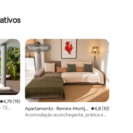
ativos
Superhost
Superhost
4,79 de uma avaliação média de 5, 19 avaliações
4,79 (19)
- T2
ções
Apartamento ⋅ Remire-Montjol
4,8 de uma avaliação
4,8 (10)
y
Acomodação aconchegante, prática e
acolhedora