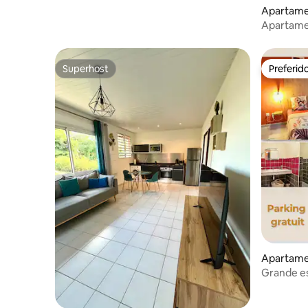
Apartame
Apartame
cidade
Superhost
Preferid
Superhost
Preferid
Apartame
Grande e
estaciona