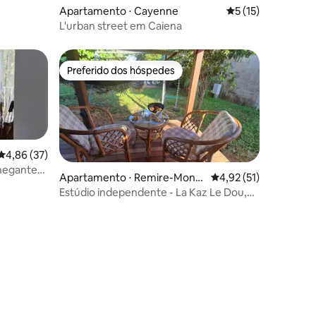
ções
Apartamento ⋅ Cayenne
5 de uma avaliação
5 (15)
L'urban street em Caiena
Preferido dos hóspedes
Preferido dos hóspedes
4,86 de uma avaliação média de 5, 37 avaliações
4,86 (37)
hegante
Apartamento ⋅ Remire-Montj
4,92 de uma avaliação
4,92 (51)
oly
Estúdio independente - La Kaz Le Dou,
perto da praia
ções