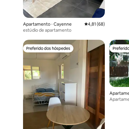
Apartamento ⋅ Cayenne
4,81 de uma avaliação 
4,81 (68)
estúdio de apartamento
Preferido dos hóspedes
Preferid
Preferido dos hóspedes
Preferid
Apartame
Apartamen
de Kouro