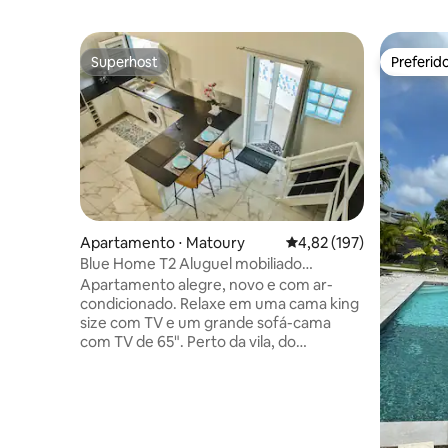
Superhost
Preferid
Superhost
Preferid
Apartamento ⋅ Matoury
4,82 de uma avaliação m
4,82 (197)
Blue Home T2 Aluguel mobiliado
Classificado com 3 estrelas
Apartamento alegre, novo e com ar-
condicionado. Relaxe em uma cama king
size com TV e um grande sofá-cama
com TV de 65". Perto da vila, do
aeroporto, e a 20 minutos de um grande
shopping center. Terraço para fumantes
com jacuzzi para 2 a 4 pessoas e 2 vagas
de estacionamento. Estadia para 4
pessoas por 1 noite. Semanalmente ou