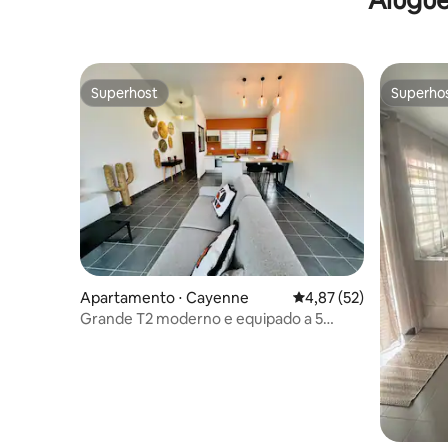
Superhost
Superho
Superhost
Superho
Apartamento ⋅ Cayenne
4,87 de uma avaliação 
4,87 (52)
Grande T2 moderno e equipado a 5
minutos da cidade