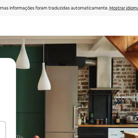
mas informações foram traduzidas automaticamente. 
Mostrar idioma
ore-os usando as seta para cima e para baixo do teclado ou tocando e