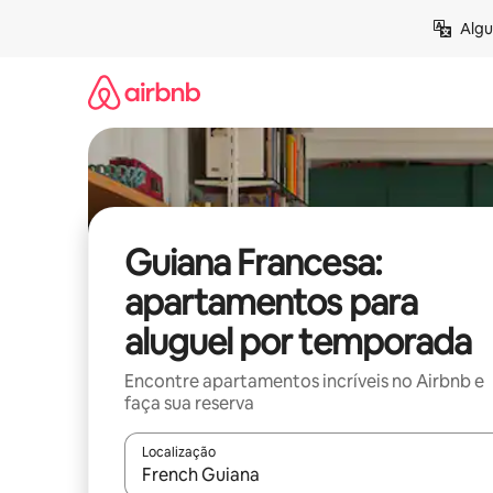
Pular
Algu
para
o
conteúdo
Guiana Francesa:
apartamentos para
aluguel por temporada
Encontre apartamentos incríveis no Airbnb e
faça sua reserva
Localização
Quando os resultados estiverem disponíveis, expl