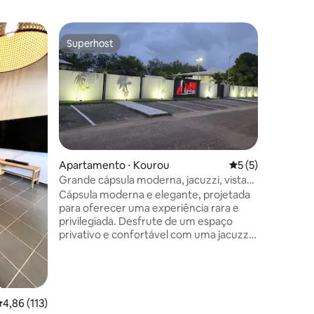
Apartam
Superhost
Preferi
Superhost
Preferi
Apartame
Cinema p
Imagine-
elegante
incorpora
conforto
cinema pr
inesquec
onde voc
ao ar liv
Apartamento ⋅ Kourou
5 de uma avaliaçã
5 (5)
estar é rei... Esta acomo
Grande cápsula moderna, jacuzzi, vista
prestígio
para a piscina e lago
Cápsula moderna e elegante, projetada
todos os
para oferecer uma experiência rara e
práticos
privilegiada. Desfrute de um espaço
moderna,
privativo e confortável com uma jacuzzi
mais.
que oferece vistas relaxantes do lago,
bem como um pequeno terraço
integrado na cápsula com vista para a
piscina da residência. Localizada em uma
residência privada e segura, perto do
,86 de uma avaliação média de 5, 113 avaliações
4,86 (113)