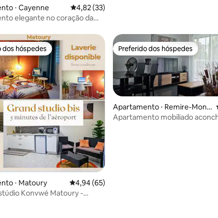
nto ⋅ Cayenne
4,82 de uma avaliação média de 5, 33 avalia
4,82 (33)
nto elegante no coração da
o dos hóspedes
Preferido dos hóspedes
o dos hóspedes
Preferido dos hóspedes
Apartamento ⋅ Remire-Montj
oly
Apartamento mobiliado aconc
perto de shopping
nto ⋅ Matoury
4,94 de uma avaliação média de 5, 65 avalia
4,94 (65)
stúdio Konvwé Matoury -
mento Wi-Fi gratuito