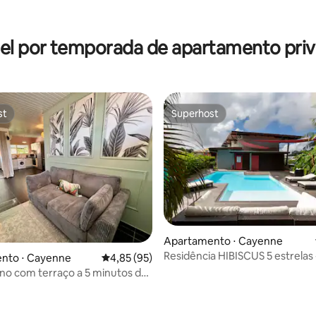
média de 5, 25 avaliações
el por temporada de apartamento priv
st
Superhost
st
Superhost
Apartamento ⋅ Cayenne
Residência HIBISCUS 5 estrelas 
nto ⋅ Cayenne
4,85 de uma avaliação média de 5, 95 avalia
4,85 (95)
Duplex
o com terraço a 5 minutos do
 cidade