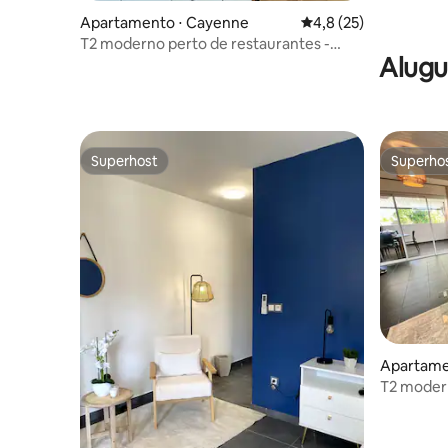
Apartamento ⋅ Cayenne
4,8 de uma avaliação 
4,8 (25)
T2 moderno perto de restaurantes -
Alugu
centro de Cayenne
Superhost
Superho
Superhost
Superho
Apartame
T2 modern
centro da