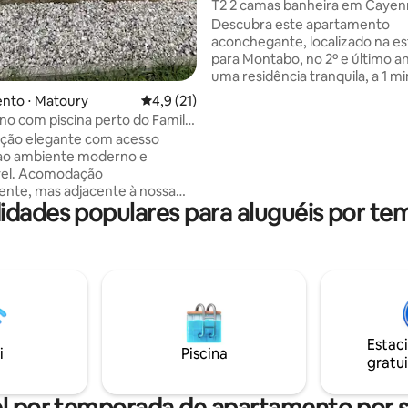
T2 2 camas banheira em Cayenn
da praia
Descubra este apartamento
aconchegante, localizado na es
para Montabo, no 2º e último a
uma residência tranquila, a 1 m
praia e a 5 minutos do centro d
nto ⋅ Matoury
4,9 de uma avaliação média de 5, 21 avalia
4,9 (21)
de carro. Perfeito para 4 pesso
o com piscina perto do Family
um quarto climatizado com sma
ão elegante com acesso
uma sala de estar climatizada 
 ao ambiente moderno e
cama de alta qualidade e smart
vel. Acomodação
grande banheiro com banheira. Idea
nte, mas adjacente à nossa
para uma estadia relaxante per
idades populares para aluguéis por t
antindo capacidade de
praias, você pode desfrutar do
 preservando sua tranquilidade.
e proximidade de lojas e restau
os, sala de estar iluminada,
quipada. Jardim agradável,
piscina compartilhada. Ideal
ias, amigos ou profissionais.
ido a restaurantes, cafés, lojas
 2 minutos do Family Plaza.
Estac
ento fácil, bairro tranquilo,
i
Piscina
gratui
 estadias longas, relaxe ++!
o permitidas!
l por temporada de apartamento por