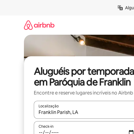
Pular
Algu
para
o
conteúdo
Aluguéis por temporada
em Paróquia de Franklin
Encontre e reserve lugares incríveis no Airbnb
Localização
Quando os resultados estiverem disponíveis, expl
Check-in