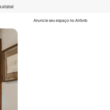
 original
Anuncie seu espaço no Airbnb
 deslizando o dedo na tela.