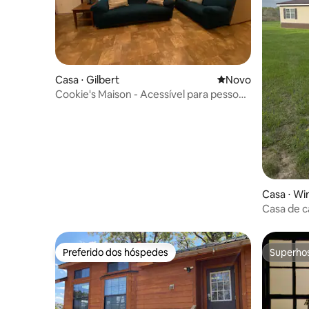
Casa ⋅ Gilbert
Novo lugar para fic
Novo
Cookie's Maison - Acessível para pessoas
com deficiência
Casa ⋅ W
Casa de 
Preferido dos hóspedes
Superho
Preferido dos hóspedes
Superho