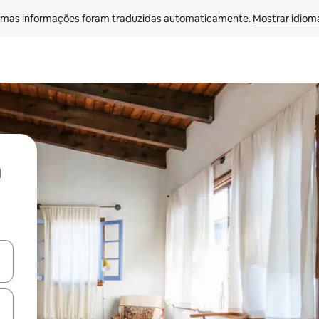
mas informações foram traduzidas automaticamente. 
Mostrar idioma
ore-os usando as seta para cima e para baixo do teclado ou tocando e