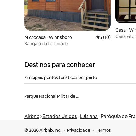
Casa ⋅ W
Casa vito
Microcasa ⋅ Winnsboro
5 de uma avaliação 
5 (10)
SEM TAXA
Bangalô da felicidade
Destinos para conhecer
Principais pontos turísticos por perto
Parque Nacional Militar de Vicksburg
Airbnb
Estados Unidos
Luisiana
Paróquia de Fra
© 2026 Airbnb, Inc.
Privacidade
Termos