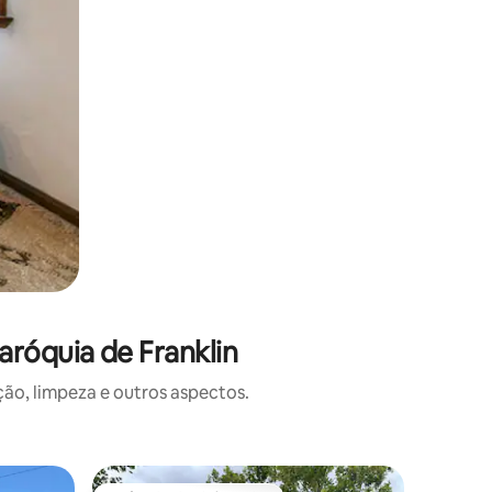
róquia de Franklin
o, limpeza e outros aspectos.
Casa ⋅ W