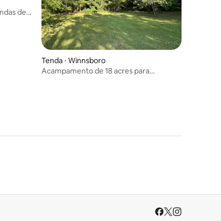
endas de
ções
Tenda ⋅ Winnsboro
Acampamento de 18 acres para
trailer/tenda!