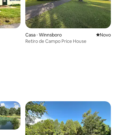
Casa ⋅ Winnsboro
Novo lugar para fi
Novo
Retiro de Campo Price House