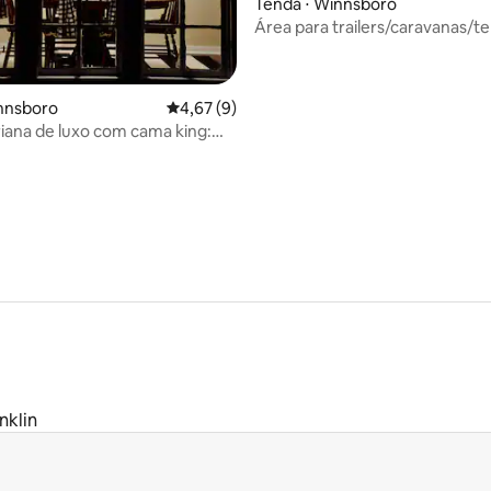
Tenda ⋅ Winnsboro
Área para trailers/caravanas/t
30/50/20 A
innsboro
4,67 de uma avaliação média de 5, 9 avalia
4,67 (9)
riana de luxo com cama king:
média de 5, 10 avaliações
 DE LIMPEZA
nklin