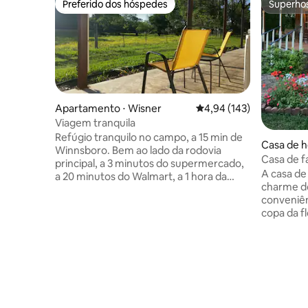
Preferido dos hóspedes
Superho
Preferido dos hóspedes
Superho
Apartamento ⋅ Wisner
4,94 de uma avaliação m
4,94 (143)
Viagem tranquila
Refúgio tranquilo no campo, a 15 min de
Casa de h
Winnsboro. Bem ao lado da rodovia
Casa de f
principal, a 3 minutos do supermercado,
o charme
A casa de
a 20 minutos do Walmart, a 1 hora da
charme d
fábrica da META, entre Monroe, LA, e
conveniên
Natchez, MS – ambas a 1 hora de
copa da floresta. V
distância. Ótimo para visitar e voltar para
sente-se 
um ambiente tranquilo, longe do barulho
uma xícar
da cidade. A 20 minutos da pesca! O
banheira 
apartamento é anexo à nossa casa. Tem
ou chuvei
entrada privativa. Wi-Fi e Smart TV, sem
anos 1900
TV a cabo. Oferecemos cozinha para que
água e ele
você possa preparar seu próprio café da
recupera
manhã. Fique em um lugar isolado ou