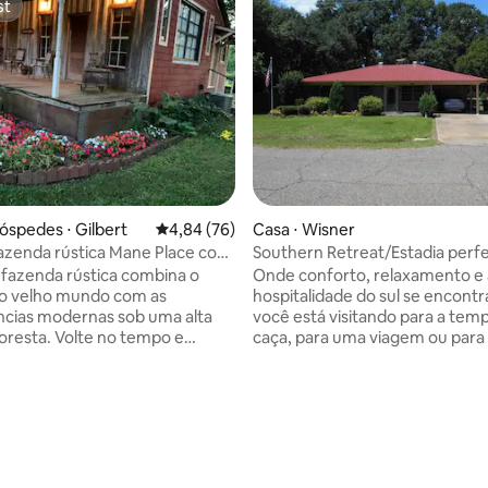
st
st
édia de 5, 143 avaliações
óspedes ⋅ Gilbert
4,84 de uma avaliação média de 5, 76 avalia
4,84 (76)
Casa ⋅ Wisner
azenda rústica Mane Place com
Southern Retreat/Estadia perfe
 do velho mundo-
temporada de caça
 fazenda rústica combina o
Onde conforto, relaxamento e 
o velho mundo com as
hospitalidade do sul se encont
cias modernas sob uma alta
você está visitando para a tem
olte no tempo e
caça, para uma viagem ou para v
no balanço da varanda com
família, este refúgio aconcheg
a de café, ou relaxe na
oferece o lugar perfeito para r
com pés de garra para banho
as energias. Situado na tranquila cidade
ro. Construção do início dos
de Wisner, está idealmente loc
, reformada para adicionar
para quem busca uma base con
tricidade. Madeira de celeiro
após um longo dia. Com fácil a
da forma paredes/tetos
áreas de caça próximas, lagos 