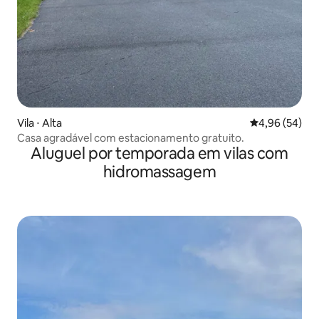
Vila ⋅ Alta
4,96 de uma a
4,96 (54)
Casa agradável com estacionamento gratuito.
Aluguel por temporada em vilas com
hidromassagem