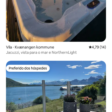
Vila ⋅ Kvænangen kommune
4,79 de uma a
4,79 (14)
Jacuzzi, vista para o mar e NorthernLight
Preferido dos hóspedes
Preferido dos hóspedes