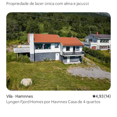
Propriedade de lazer única com alma e jacuzzi
Vila ⋅ Hamnnes
4,93 de uma a
4,93 (14)
Lyngen Fjord Homes por Havnnes Casa de 4 quartos