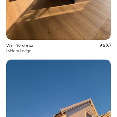
Vila ⋅ Nordreisa
5 de uma 
5 (6)
LyNora Lodge