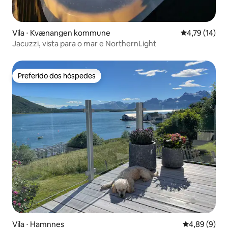
Vila ⋅ Kvænangen kommune
4,79 de uma a
4,79 (14)
Jacuzzi, vista para o mar e NorthernLight
Preferido dos hóspedes
Preferido dos hóspedes
Vila ⋅ Hamnnes
4,89 de uma 
4,89 (9)