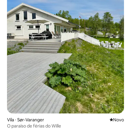
Vila ⋅ Sør-Varanger
Novo lugar
Novo
O paraíso de férias do Wille