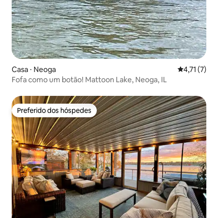
Casa ⋅ Neoga
4,71 de uma 
4,71 (7)
Fofa como um botão! Mattoon Lake, Neoga, IL
Preferido dos hóspedes
Preferido dos hóspedes