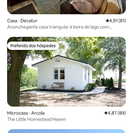
Casa ⋅ Decatur
4,91 de uma a
4,91 (81)
Aconchegante casa triangular à beira do lago com
banheira de hidromassagem e deque
Preferido dos hóspedes
Preferido dos hóspedes
Microcasa ⋅ Arcola
4,87 de uma a
4,87 (89)
The Little Homestead Haven