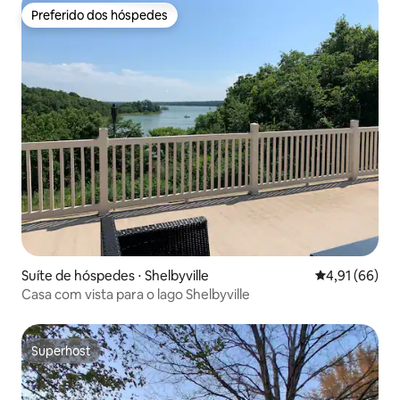
Preferido dos hóspedes
Preferido dos hóspedes
Suíte de hóspedes ⋅ Shelbyville
4,91 de uma a
4,91 (66)
Casa com vista para o lago Shelbyville
Superhost
Superhost