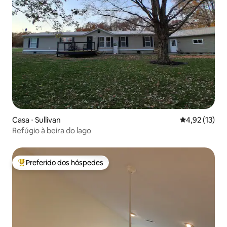
Casa ⋅ Sullivan
4,92 de uma a
4,92 (13)
Refúgio à beira do lago
Preferido dos hóspedes
Entre os melhores preferidos dos hóspedes