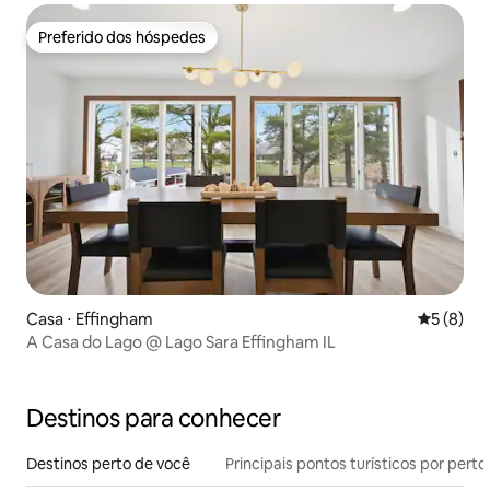
Preferido dos hóspedes
Preferido dos hóspedes
Casa ⋅ Effingham
5 de uma 
5 (8)
A Casa do Lago @ Lago Sara Effingham IL
Destinos para conhecer
Destinos perto de você
Principais pontos turísticos por perto