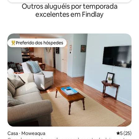
Outros aluguéis por temporada
excelentes em Findlay
Preferido dos hóspedes
Entre os melhores preferidos dos hóspedes
Casa ⋅ Moweaqua
5 de uma a
5 (25)