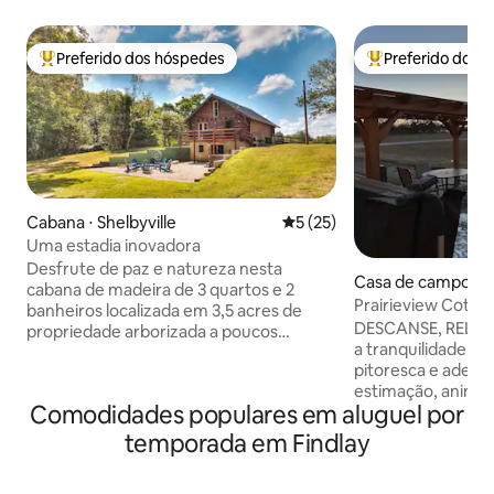
Preferido dos hóspedes
Preferido dos 
Entre os melhores preferidos dos hóspedes
Entre os melhore
Cabana ⋅ Shelbyville
5 de uma avaliação média de
5 (25)
Uma estadia inovadora
Desfrute de paz e natureza nesta
Casa de campo ⋅ Su
cabana de madeira de 3 quartos e 2
Prairieview Cottag
banheiros localizada em 3,5 acres de
na jacuzzi
DESCANSE, RELAXE,
propriedade arborizada a poucos
a tranquilidade n
minutos da Lithia Marina no Lago
pitoresca e adequ
Shelbyville, IL. Esta casa possui uma
estimação, aninh
cozinha totalmente abastecida,
Comodidades populares em aluguel por
Quer você esteja 
Blackstone, banheira de hidromassagem
romântico, uma es
para 6 pessoas e grande fogueira
temporada em Findlay
ou um santuário s
individual. Ele acomoda
refúgio oferece u
confortavelmente 8 pessoas e pode