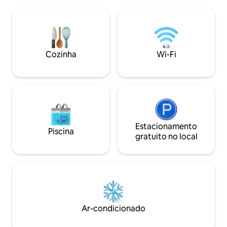
mistura de confor
acomodar até 11, se necessário. Há 3
Desfrute do pôr d
Roku TVs, alto-falantes bluetooth e
banheira de hidr
muitos jogos para famílias para seu uso.
aconchegue-se junt
Venha ficar em uma estadia na Novel
ou simplesmente r
"Vou para a floresta, para perder a
com conforto. Este
cabeça e encontrar a alma". — John
Cozinha
Wi-Fi
idealmente localiz
Muir
Amish de Illinois 
Shelbyville.
Estacionamento
Piscina
gratuito no local
Ar-condicionado