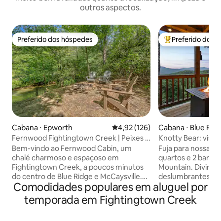
outros aspectos.
Preferido dos hóspedes
Preferido dos 
Preferido dos hóspedes
Entre os melhore
Cabana ⋅ Epworth
4,92 de uma avaliação média de 
4,92 (126)
Cabana ⋅ Blue Rid
Fernwood Fightingtown Creek | Peixes +
Knotty Bear: vist
banheira de hidromassagem
montanha, banhei
Bem-vindo ao Fernwood Cabin, um
Fuja para nossa c
e lareira
chalé charmoso e espaçoso em
quartos e 2 banhei
Fightingtown Creek, a poucos minutos
Mountain. Divirta-
do centro de Blue Ridge e McCaysville.
deslumbrantes do 
Comodidades populares em aluguel por
Este refúgio elegante de 2 quartos e 2
banheira de hidro
banheiros acomoda até 5 pessoas e está
aconchegantes com
temporada em Fightingtown Creek
pronto para a família e os amigos
Perfeito para esc
relaxarem, pescarem na propriedade e
aventuras ao ar liv