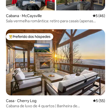
Cabana ⋅ McCaysville
5 de uma a
5 (46)
Sala vermelha romântica: retiro para casais (apenas
adultos)
Preferido dos hóspedes
Entre os melhores preferidos dos hóspedes
Casa ⋅ Cherry Log
5 de uma a
5 (55)
Cabana de luxo de 4 quartos | Banheira de
hidromassagem, sala de jogos, vista para as montanhas