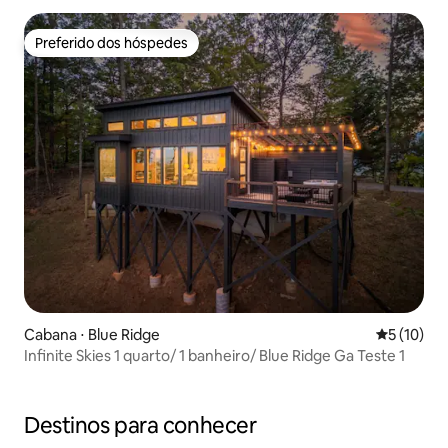
Preferido dos hóspedes
Preferido dos hóspedes
Cabana ⋅ Blue Ridge
5 de uma a
5 (10)
Infinite Skies 1 quarto/ 1 banheiro/ Blue Ridge Ga Teste 1
Destinos para conhecer