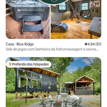
Casa ⋅ Blue Ridge
4,94 de uma a
4,94 (51)
Sala de jogos com banheira de hidromassagem e sauna
para adultos
Preferido dos hóspedes
Entre os melhores preferidos dos hóspedes