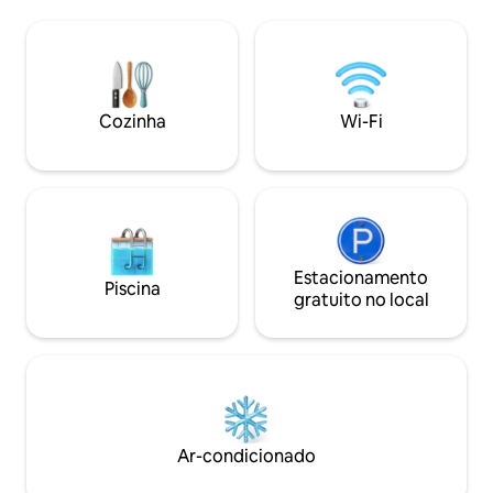
curtirem a natureza. A sala de estar de
caminhadas, pesca
conceito aberto oferece recantos
proximidades. Loca
aconchegantes para relaxar, enquanto a
entre Cherry Log 
varanda com tela, a churrasqueira ao ar
minutos de Ellijay,
livre e a banheira de hidromassagem
conforto com a n
para duas pessoas facilitam a apreciação
estadia verdadeir
Cozinha
Wi-Fi
do cenário da montanha. Uma cozinha
Número da licenç
totalmente abastecida, lavanderia e Wi-
Gilmer: 004088, vá
Fi rápido de fibra completam a estadia.
Estacionamento
Piscina
gratuito no local
Ar-condicionado