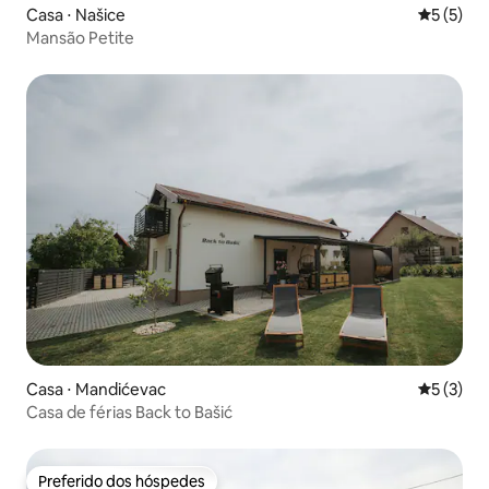
Casa ⋅ Našice
5 de uma 
5 (5)
Mansão Petite
Casa ⋅ Mandićevac
5 de uma 
5 (3)
Casa de férias Back to Bašić
Preferido dos hóspedes