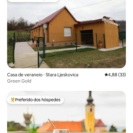
Preferido dos hóspedes
Casa de veraneio ⋅ Stara Ljeskovica
4,88 de uma a
4,88 (33)
Green Gold
Preferido dos hóspedes
Entre os melhores preferidos dos hóspedes