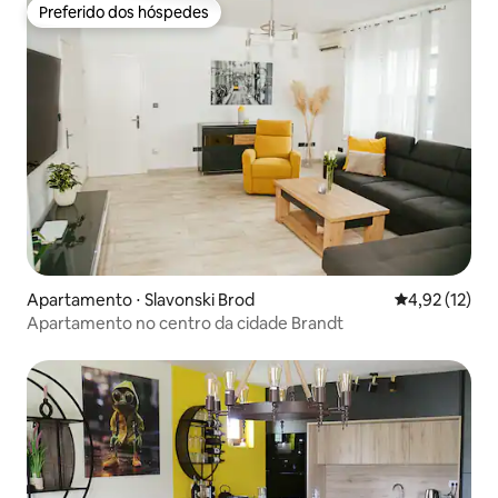
Preferido dos hóspedes
Preferido dos hóspedes
Apartamento ⋅ Slavonski Brod
4,92 de uma a
4,92 (12)
Apartamento no centro da cidade Brandt