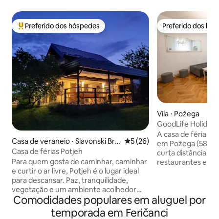
Preferido dos hóspedes
Preferido dos hó
Entre os melhores preferidos dos hóspedes
Preferido dos hó
Vila ⋅ Požega
GoodLife Holiday 
amigos
A casa de férias G
Casa de veraneio ⋅ Slavonski Bro
5 de uma avaliação média de
5 (26)
em Požega (580 m
d
Casa de férias Potjeh
curta distância de 
Para quem gosta de caminhar, caminhar
restaurantes e atra
e curtir o ar livre, Potjeh é o lugar ideal
estação rodoviária 
para descansar. Paz, tranquilidade,
estação ferroviária a
vegetação e um ambiente acolhedor
aeroportos de Osi
Comodidades populares em aluguel por
permitirão que todos os hóspedes
(170 km). Os hóspedes têm à sua
relaxem. Casa totalmente equipada de
disposição uma co
temporada em Feričanci
80m2 com terraço aquecido (no
preparar refeições