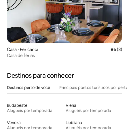
Casa ⋅ Feričanci
5 de uma 
5 (3)
Casa de férias
Destinos para conhecer
Destinos perto de você
Principais pontos turísticos por perto
Budapeste
Viena
Aluguéis por temporada
Aluguéis por temporada
Veneza
Liubliana
Aluguéis por temporada
Aluguéis por temporada