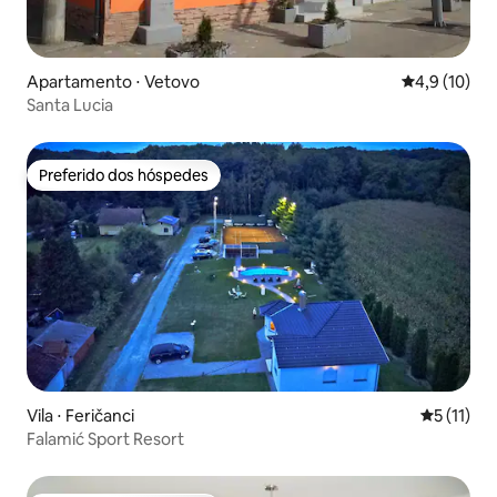
Apartamento ⋅ Vetovo
4,9 de uma a
4,9 (10)
Santa Lucia
Preferido dos hóspedes
Preferido dos hóspedes
Vila ⋅ Feričanci
5 de uma a
5 (11)
Falamić Sport Resort