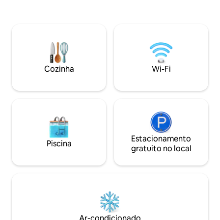
inverno) de 45m2. A casa pode
sem fio (Wi-Fi), 
acomodar até 6 hóspedes. A casa tem
MAXtv e todos os
uma cozinha totalmente equipada, e no
estacionamento privativo.
terraço há uma grande churrasqueira
também têm a opç
com todos os equipamentos e madeira.
Berço disponível mediante solicitação.
Estacionamento privativo no quintal. O
Cozinha
Wi-Fi
quintal é totalmente cercado.
Estacionamento
Piscina
gratuito no local
Ar-condicionado