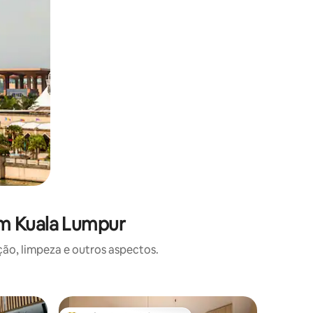
em Kuala Lumpur
o, limpeza e outros aspectos.
Apartame