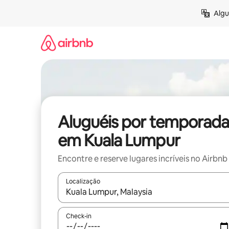
Pular
Algu
para
o
conteúdo
Aluguéis por temporada
em Kuala Lumpur
Encontre e reserve lugares incríveis no Airbnb
Localização
Quando os resultados estiverem disponíveis, expl
Check-in