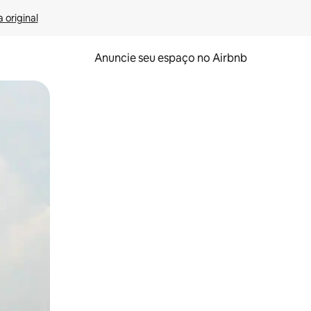
 original
Anuncie seu espaço no Airbnb
 deslizando o dedo na tela.