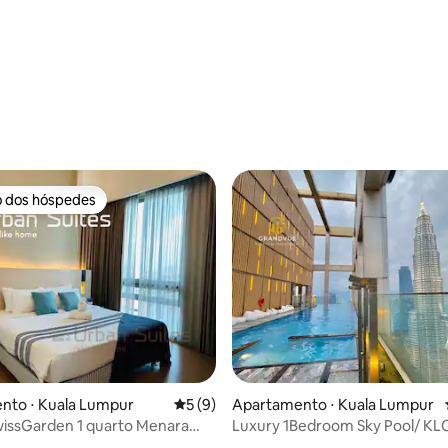
média de 5, 68 avaliações
o dos hóspedes
o dos hóspedes
média de 5, 94 avaliações
nto ⋅ Kuala Lumpur
5 de uma avaliação média de 5, 9 avalia
5 (9)
Apartamento ⋅ Kuala Lumpur
wissGarden 1 quarto Menara
Luxury 1Bedroom Sky Pool/ KL
 Bintang/TRX
@KLCC