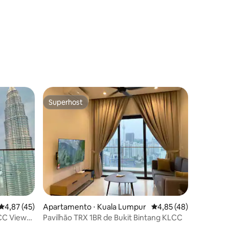
Superhost
Superhost
ções
4,87 de uma avaliação média de 5, 45 avaliações
4,87 (45)
Apartamento ⋅ Kuala Lumpur
4,85 de uma avaliação
4,85 (48)
CC View
Pavilhão TRX 1BR de Bukit Bintang KLCC