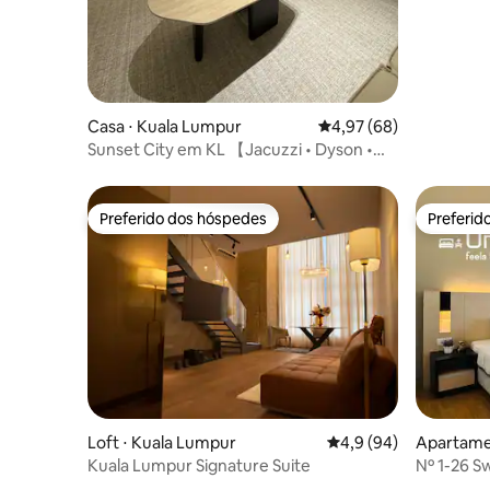
Casa ⋅ Kuala Lumpur
4,97 de uma avaliação 
4,97 (68)
Sunset City em KL 【Jacuzzi • Dyson •
Projetor】
Preferido dos hóspedes
Preferid
Preferido dos hóspedes
Preferid
Loft ⋅ Kuala Lumpur
4,9 de uma avaliação 
4,9 (94)
Apartame
Kuala Lumpur Signature Suite
Nº 1-26 S
118/Bukit