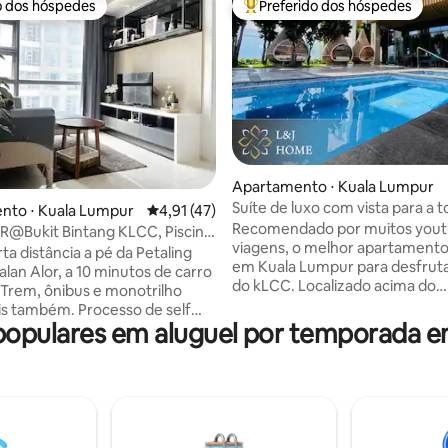
o dos hóspedes
Preferido dos hóspedes
o dos hóspedes
Entre os melhores preferidos d
Apartamento ⋅ Kuala Lumpur
Suíte de luxo com vista para a 
média de 5, 29 avaliações
nto ⋅ Kuala Lumpur
4,91 de uma avaliação média de 5, 47 avalia
4,91 (47)
｜3 minutos a pé até KLCC
Recomendado por muitos yout
R@Bukit Bintang KLCC, Piscina,
viagens, o melhor apartamento
RÁTIS
ta distância a pé da Petaling
em Kuala Lumpur para desfrutar
alan Alor, a 10 minutos de carro
do kLCC. Localizado acima do
Trem, ônibus e monotrilho
mundialmente famoso hotel 5 
ém. Processo de self
Hotel! Jacuzzi na piscina com vi
opulares em aluguel por temporada e
ácil e rápido 24h, lobby e
KLCC! Suíte familiar de hotel d
e segurança foram projetados
moderno com vista para as tor
do Airbnb. (1) Estacionamento
gêmeas KLCC, quarto king co
escrivaninha, sala de estar con
e alta velocidade, Netflix
com Smart TV grande de 55" e 
 cama king size, máquina de
Netflix, belo ambiente de jantar
pa. Piscina enorme,