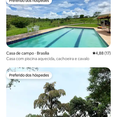
Preferido dos hóspedes
Preferido dos hóspedes
Casa de campo ⋅ Brasília
4,88 de uma a
4,88 (17)
Casa com piscina aquecida, cachoeira e cavalo
Preferido dos hóspedes
Preferido dos hóspedes