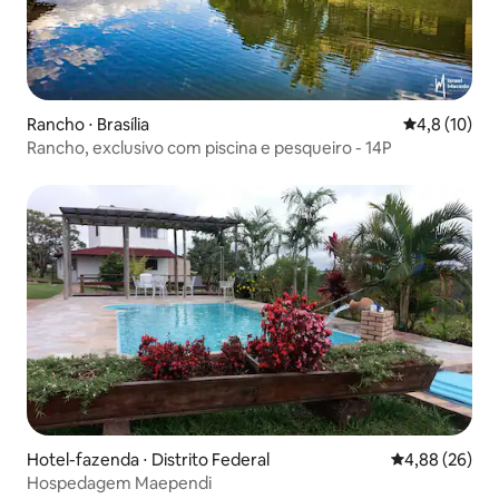
Rancho ⋅ Brasília
4,8 de uma a
4,8 (10)
Rancho, exclusivo com piscina e pesqueiro - 14P
Hotel-fazenda ⋅ Distrito Federal
4,88 de uma a
4,88 (26)
Hospedagem Maependi