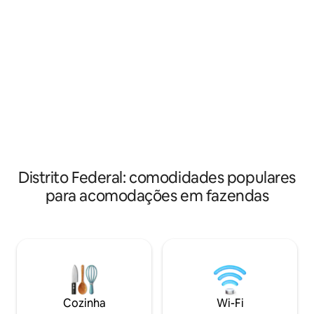
cobrado a parte), 
acomodam até 6 pessoas com banheiro
parte), parquinho,
conjugado e 2 lavabos que atendem a
grama, churrasque
área lazer (Inclui roupa de cama). É ideal
lareira e vista para 
para reunir a família que esteja de
individuais. Temos
passagem, visitando a cidade ou deseja
individuais caso s
fugir da rotina. Relaxe tirando fotos
que 12 pessoas.
lindas e fazendo caminhada (acesso a
fazenda taboquinha).
Distrito Federal: comodidades populares
para acomodações em fazendas
Cozinha
Wi-Fi