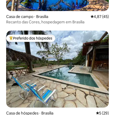
Casa de campo ⋅ Brasília
4,87 de uma a
4,87 (45)
Recanto das Cores, hospedagem em Brasília
Preferido dos hóspedes
Entre os melhores preferidos dos hóspedes
Casa de hóspedes ⋅ Brasília
5 de uma a
5 (29)