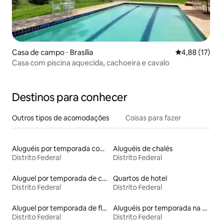
Casa de campo ⋅ Brasília
4,88 de uma a
4,88 (17)
Casa com piscina aquecida, cachoeira e cavalo
Destinos para conhecer
Outros tipos de acomodações
Coisas para fazer
Aluguéis por temporada com suítes privativas
Aluguéis de chalés
Distrito Federal
Distrito Federal
Aluguel por temporada de casas na terra
Quartos de hotel
Distrito Federal
Distrito Federal
Aluguel por temporada de flats
Aluguéis por temporada na orla
Distrito Federal
Distrito Federal