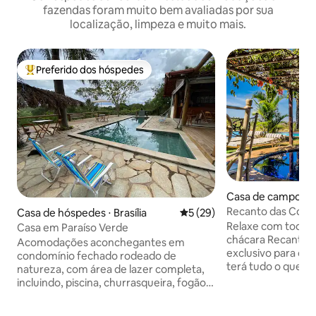
fazendas foram muito bem avaliadas por sua
localização, limpeza e muito mais.
Preferido dos hóspedes
Entre os melhores preferidos dos hóspedes
Casa de campo ⋅ Br
Recanto das Cor
Casa de hóspedes ⋅ Brasília
5 de uma avaliação média de
5 (29)
Brasília
Relaxe com toda a 
Casa em Paraíso Verde
chácara Recanto d
Acomodações aconchegantes em
exclusivo para os
condomínio fechado rodeado de
terá tudo o que pre
natureza, com área de lazer completa,
descansar. Temos
incluindo, piscina, churrasqueira, fogão a
(não aquecida) com
lenha, forno de pizza, cozinha completa
jacuzzi aquecida 
com utensílios. São 2 quartos que