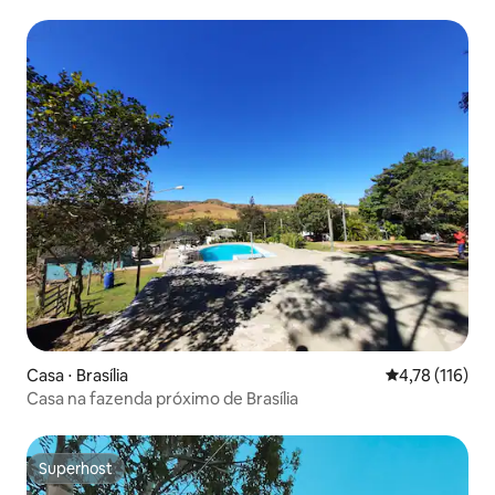
Casa ⋅ Brasília
4,78 de uma av
4,78 (116)
Casa na fazenda próximo de Brasília
Superhost
Superhost