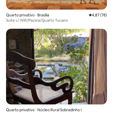
Quarto privativo ⋅ Brasília
4,87 de uma a
4,87 (78)
Suite c/ Wifi/Piscina/Quarto Tucano
Quarto privativo ⋅ Núcleo Rural Sobradinho I