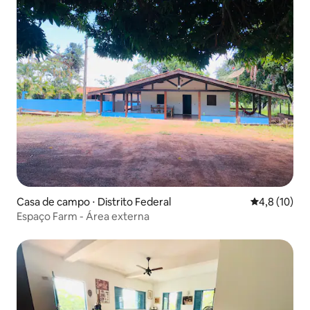
Casa de campo ⋅ Distrito Federal
4,8 de uma a
4,8 (10)
Espaço Farm - Área externa