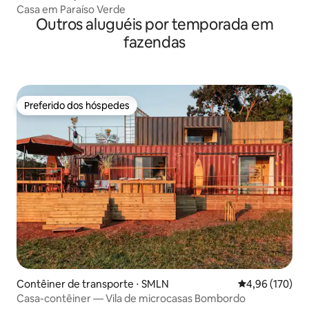
Casa em Paraíso Verde
Outros aluguéis por temporada em
fazendas
Preferido dos hóspedes
Preferido dos hóspedes
Contêiner de transporte ⋅ SMLN
4,96 de uma av
4,96 (170)
Casa-contêiner — Vila de microcasas Bombordo