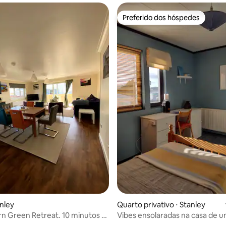
Preferido dos hóspedes
Preferido dos hóspedes
anley
Quarto privativo ⋅ Stanley
n Green Retreat. 10 minutos a
Vibes ensolaradas na casa de u