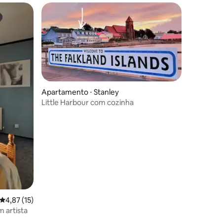
Apartamento ⋅ Stanley
Little Harbour com cozinha
4,87 de uma avaliação média de 5, 15 avaliações
4,87 (15)
m artista