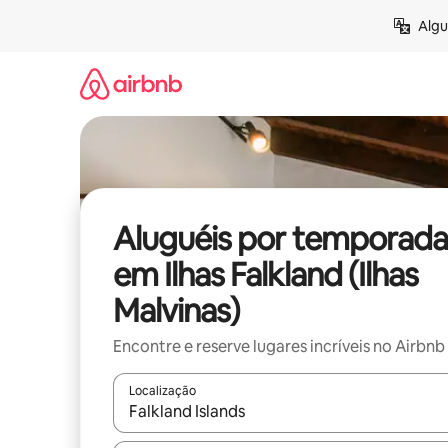
Pular
Algu
para
o
conteúdo
Aluguéis por temporada
em Ilhas Falkland (Ilhas
Malvinas)
Encontre e reserve lugares incríveis no Airbnb
Localização
Quando os resultados estiverem disponíveis, expl