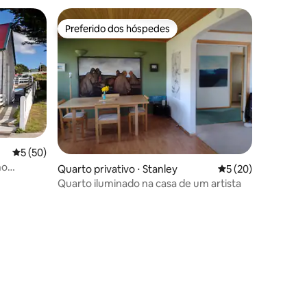
Preferido dos hóspedes
os hóspedes
Preferido dos hóspedes
5 de uma avaliação média de 5, 50 avaliações
5 (50)
no
Quarto privativo ⋅ Stanley
5 de uma avaliação
5 (20)
Quarto iluminado na casa de um artista