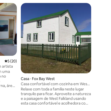
Prefe
Entre o
Casa ⋅ St
Casa de 2
5 de uma avaliação média de 5, 20 avaliações
5 (20)
coração 
Victory 
 artista
dois qua
em uma
centro de
o no
Casa ⋅ Fox Bay West
a casa es
s
Casa confortável com cozinha em West
frente a
na, área
Falkland.
Relaxe com toda a família neste lugar
ocupantes
externo,
tranquilo para ficar. Aproveite a natureza
e restau
asqueira.
e a paisagem de West Falkland usando
pé. A cas
om
esta casa confortável e acolhedora como
foi rece
e e muito
base central para explorar esta bela ilha.
cozinha 
m