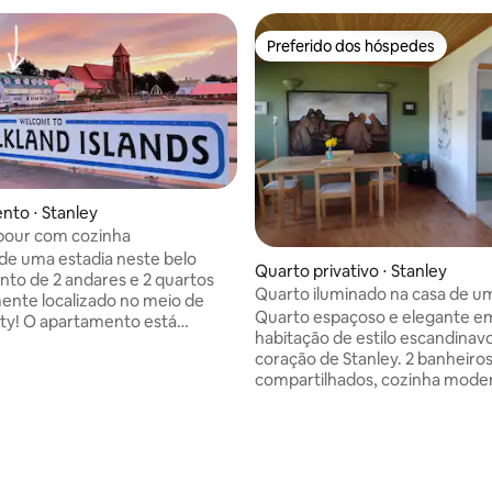
Preferido dos hóspedes
Preferido dos hóspedes
to ⋅ Stanley
rbour com cozinha
de uma estadia neste belo
Quarto privativo ⋅ Stanley
to de 2 andares e 2 quartos
Quarto iluminado na casa de um
ente localizado no meio de
Quarto espaçoso e elegante 
ity! O apartamento está
habitação de estilo escandinav
o na Ross Road, a poucos passos
coração de Stanley. 2 banheiro
e do famoso arco da espinha de
compartilhados, cozinha moder
da Catedral, com as melhores
de varanda ensolarada, jardim 
staurantes à sua porta. O
incluindo área de estar e churr
to tem 2 quartos duplos, um
Quarto luminoso e espaçoso c
amiliar e inclui uma
média de 5, 15 avaliações
mobiliário de cama de qualidad
ala de jantar bem equipada no
espaço de armazenamento. U
 sala de estar no 2º andar. O