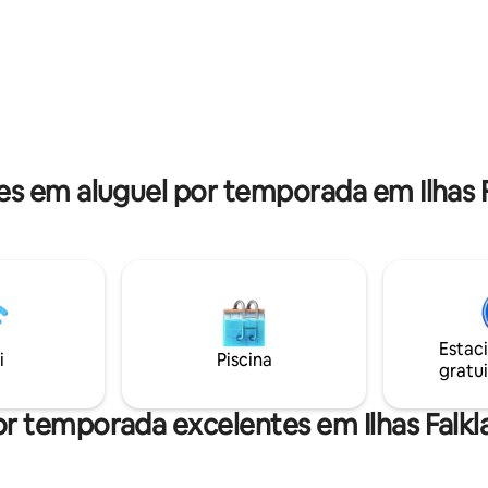
ambiente único e relaxante, na
nto está bem equipado e tem
um artista que expõe
e você precisa para desfrutar
internacionalmente. Limpo, pro
adia.
e caseiro! Observação: tenho dois
quartos para alugar. Há tamb
quarto individual no lado norte 
propriedade.
 em aluguel por temporada em Ilhas Fal
Estac
i
Piscina
gratui
r temporada excelentes em Ilhas Falkla