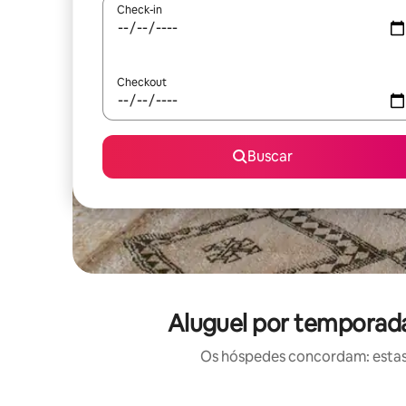
Check-in
Checkout
Buscar
Aluguel por temporada 
Os hóspedes concordam: estas