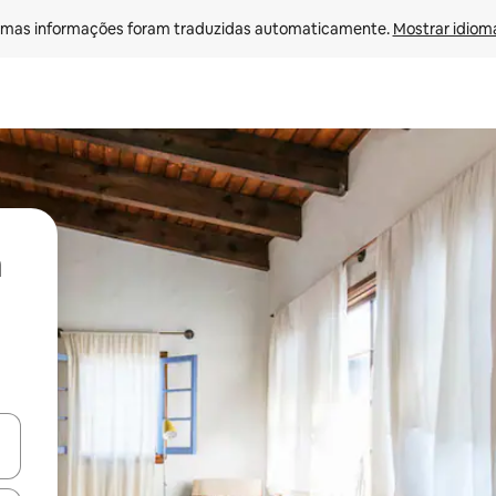
mas informações foram traduzidas automaticamente. 
Mostrar idioma
ore-os usando as seta para cima e para baixo do teclado ou tocando e