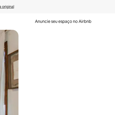
 original
Anuncie seu espaço no Airbnb
 deslizando o dedo na tela.