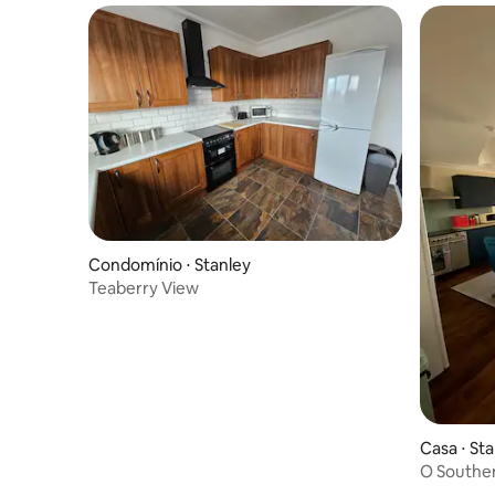
Condomínio ⋅ Stanley
Teaberry View
Casa ⋅ St
O Souther
pé