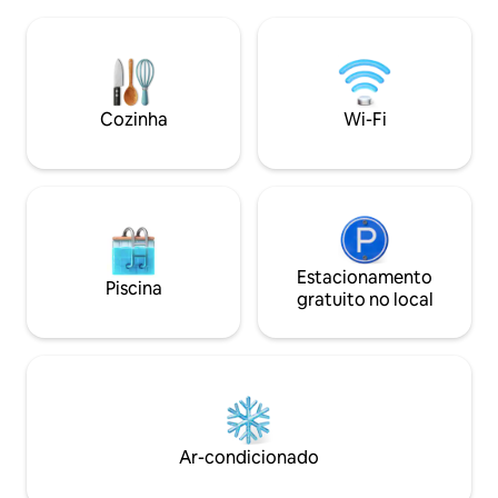
jardins ao ar livre fechados acentuados
quartos e uma co
por sons relaxantes da natureza. Nossa
equipada com gela
decoração mostra artesãos e artesanato
chaleira. Este é 
locais. Em comparação com outros
lugar para ficar, é 
locais, você terá acesso semelhante a
Quando você esco
praias serenas e uma viagem mais rápida
Cozinha
Wi-Fi
apartamento, você
para a jovem Buea e a movimentada
DLA.
Estacionamento
Piscina
gratuito no local
Ar-condicionado