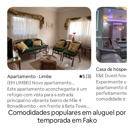
Casa de hóspedes
E&E Guest house. M
Apartamento ⋅ Limbe
5 de uma avaliação média d
5 (3)
Experimente uma v
(EM LIMBE!) Novo apartamento
apartamento de alt
aconchegante com vistas panorâmicas
Este apartamento aconchegante é um
perfeitamente loc
refúgio com vista para a estrada
comodidade e aces
principal no vibrante bairro de Mile 4
minutos de pontos 
Bonadikombo - em frente à Beta Tower -
residencial seren
Comodidades populares em aluguel por
que fica na entrada cênica de Limbe. Sua
ambiente tranquil
segurança, conforto e privacidade são
temporada em Fako
comodidade de c
nossa maior prioridade. Nós nos
modernas, como in
orgulhamos de instalações limpas e
velocidade, ar co