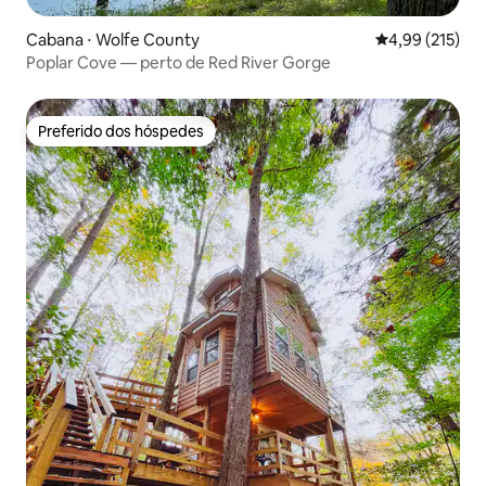
Cabana ⋅ Wolfe County
4,99 de uma av
4,99 (215)
Poplar Cove — perto de Red River Gorge
Preferido dos hóspedes
Preferido dos hóspedes