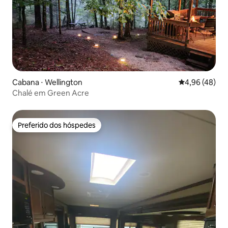
Cabana ⋅ Wellington
4,96 de uma a
4,96 (48)
Chalé em Green Acre
Preferido dos hóspedes
Preferido dos hóspedes