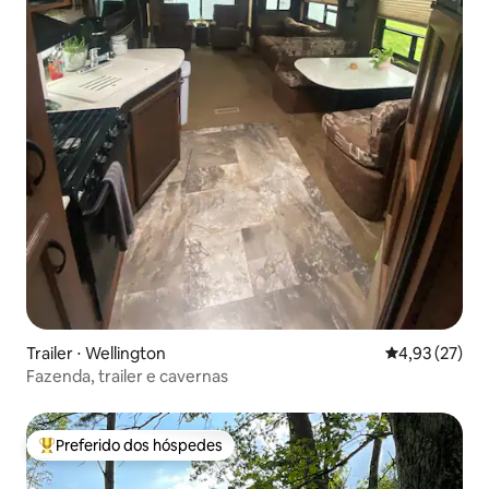
Trailer ⋅ Wellington
4,93 de uma a
4,93 (27)
Fazenda, trailer e cavernas
Preferido dos hóspedes
Entre os melhores preferidos dos hóspedes