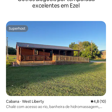
excelentes em Ezel
Superhost
Superhost
Cabana ⋅ West Liberty
4,8 de uma a
4,8 (10)
Chalé com acesso ao rio, banheira de hidromassagem,
desfiladeiro do Red River