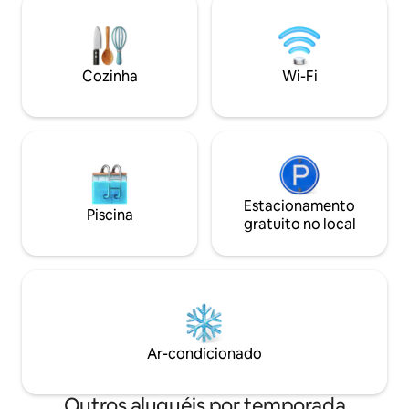
caminhada, escalada e cênicas, este
acampamentos de 
refúgio isolado, mas conveniente, é
golfe local, parqu
perfeito para casais ou amigos que
disso, você estar
procuram uma escapada romântica ou
pequenas cidades 
Cozinha
Wi-Fi
aventureira. The Turtle combina arte,
estaduais, lojas d
música e natureza em um retiro
mercados locais.
relaxante em Kentucky.
Estacionamento
Piscina
gratuito no local
Ar-condicionado
Outros aluguéis por temporada