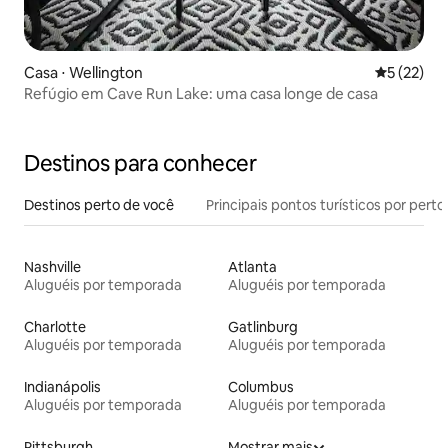
Casa ⋅ Wellington
5 de uma a
5 (22)
Refúgio em Cave Run Lake: uma casa longe de casa
Destinos para conhecer
Destinos perto de você
Principais pontos turísticos por perto
Nashville
Atlanta
Aluguéis por temporada
Aluguéis por temporada
Charlotte
Gatlinburg
Aluguéis por temporada
Aluguéis por temporada
Indianápolis
Columbus
Aluguéis por temporada
Aluguéis por temporada
Pittsburgh
Mostrar mais