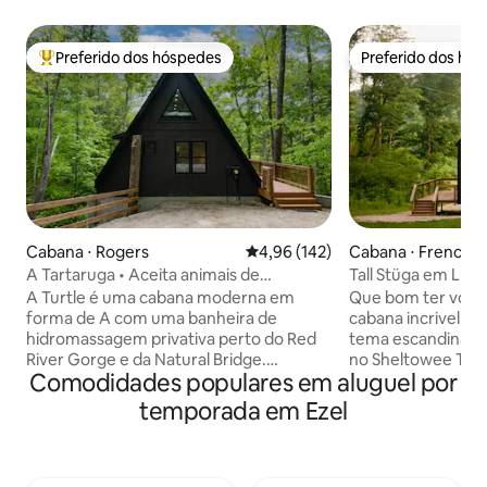
Preferido dos hóspedes
Preferido dos hó
Entre os melhores preferidos dos hóspedes
Preferido dos hó
Cabana ⋅ Rogers
4,96 de uma avaliação média de 
4,96 (142)
Cabana ⋅ Frenchb
A Tartaruga • Aceita animais de
Tall Stüga em Lus
estimação • Banheira de hidromassagem
A Turtle é uma cabana moderna em
Que bom ter você 
• Romântico
forma de A com uma banheira de
cabana incrivelm
hidromassagem privativa perto do Red
tema escandinavo!
River Gorge e da Natural Bridge.
no Sheltowee Trac
Comodidades populares em aluguel por
Decorado com arte folclórica original de
de Cave Run Lake 
artistas do Condado de Wolfe, oferece
do Red River Gorg
temporada em Ezel
vista para a floresta, TV ao ar livre, Wi-Fi
perfeito para esca
rápido e conforto aconchegante.
árvores ou passar
Pacífico, adequado para animais de
com amigos! Há ace
estimação e perto de trilhas de
de caminhada, doc