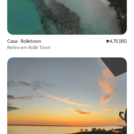
Casa ⋅ Rolletown
4,75 de uma a
4,75 (85)
Retiro em Rolle Town