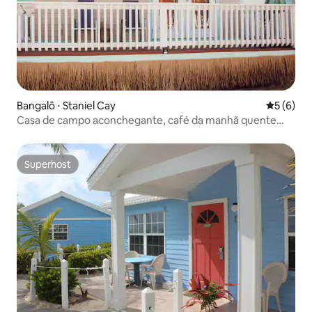
Bangalô ⋅ Staniel Cay
5 de uma 
5 (6)
Casa de campo aconchegante, café da manhã quente
gratuito em Staniel Cay
Superhost
Superhost