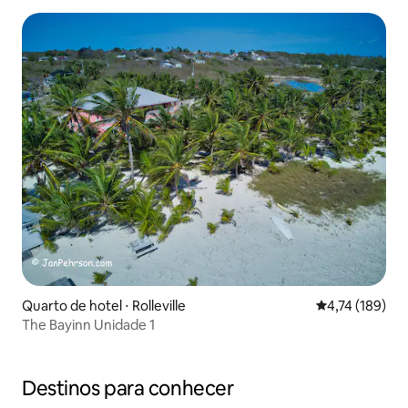
Quarto de hotel ⋅ Rolleville
4,74 de uma av
4,74 (189)
The Bayinn Unidade 1
Destinos para conhecer