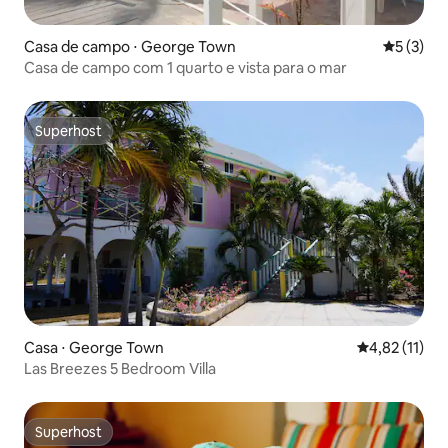
Casa de campo ⋅ George Town
5 de uma 
5 (3)
Casa de campo com 1 quarto e vista para o mar
Superhost
Superhost
Casa ⋅ George Town
4,82 de uma a
4,82 (11)
Las Breezes 5 Bedroom Villa
Superhost
Superhost