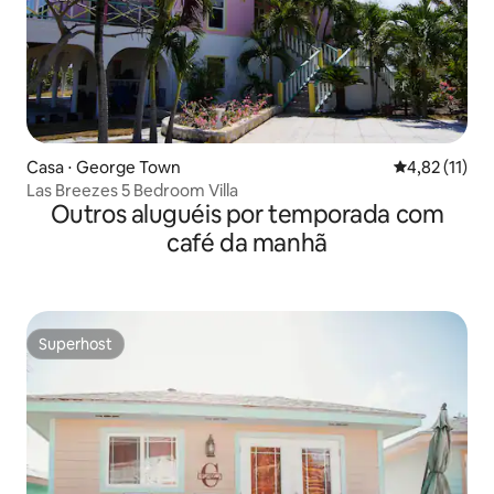
Casa ⋅ George Town
4,82 de uma a
4,82 (11)
Las Breezes 5 Bedroom Villa
Outros aluguéis por temporada com
café da manhã
Superhost
Superhost