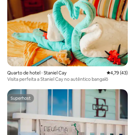
Quarto de hotel ⋅ Staniel Cay
4,79 de uma a
4,79 (43)
Visita perfeita a Staniel Cay no autêntico bangalô
Superhost
Superhost