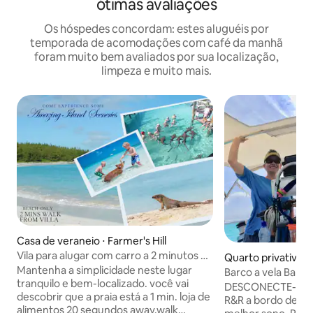
ótimas avaliações
Os hóspedes concordam: estes aluguéis por
temporada de acomodações com café da manhã
foram muito bem avaliados por sua localização,
limpeza e muito mais.
Casa de veraneio ⋅ Farmer's Hill
Vila para alugar com carro a 2 minutos de
Quarto privativo ⋅
2 praias em Exuma
Mantenha a simplicidade neste lugar
Barco a vela Bah
tranquilo e bem-localizado. você vai
Exumas
DESCONECTE-SE ~ 
descobrir que a praia está a 1 min. loja de
R&R a bordo de um
alimentos 20 segundos away.walk