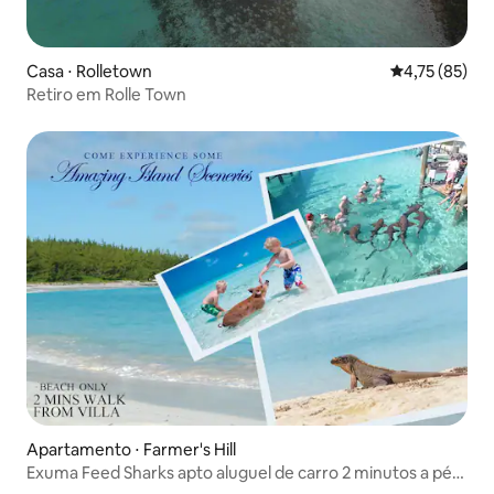
Casa ⋅ Rolletown
4,75 de uma a
4,75 (85)
Retiro em Rolle Town
Apartamento ⋅ Farmer's Hill
Exuma Feed Sharks apto aluguel de carro 2 minutos a pé
até a praia