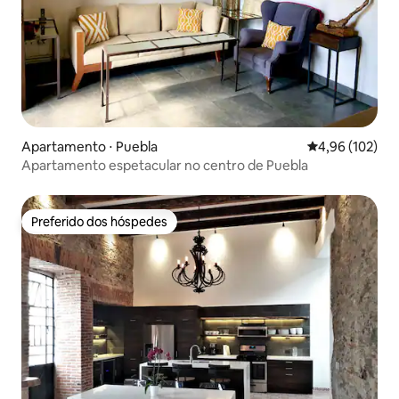
Apartamento ⋅ Puebla
4,96 de uma av
4,96 (102)
Apartamento espetacular no centro de Puebla
Preferido dos hóspedes
Preferido dos hóspedes