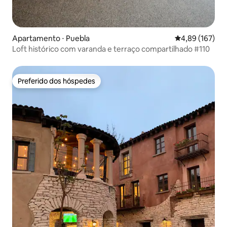
Apartamento ⋅ Puebla
4,89 de uma av
4,89 (167)
Loft histórico com varanda e terraço compartilhado #110
Preferido dos hóspedes
Preferido dos hóspedes