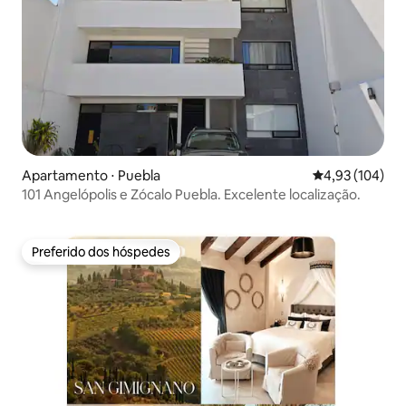
Apartamento ⋅ Puebla
4,93 de uma av
4,93 (104)
101 Angelópolis e Zócalo Puebla. Excelente localização.
Preferido dos hóspedes
Preferido dos hóspedes