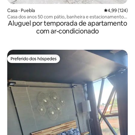
Casa ⋅ Puebla
4,99 de uma av
4,99 (124)
Casa dos anos 50 com pátio, banheira e estacionamento
Aluguel por temporada de apartamento
privativo
com ar-condicionado
Preferido dos hóspedes
Preferido dos hóspedes