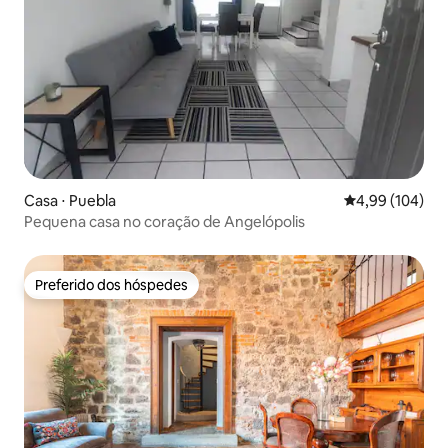
Casa ⋅ Puebla
4,99 de uma av
4,99 (104)
Pequena casa no coração de Angelópolis
Preferido dos hóspedes
Preferido dos hóspedes