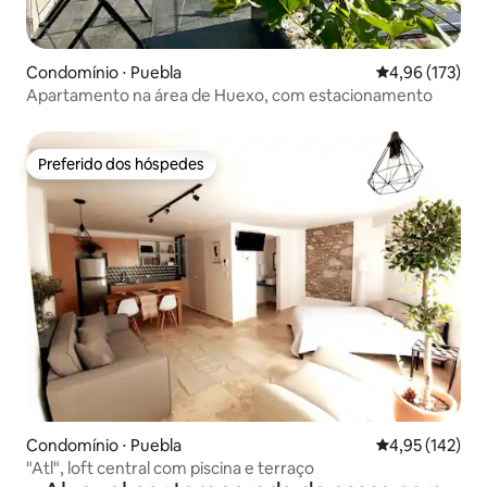
Condomínio ⋅ Puebla
4,96 de uma av
4,96 (173)
Apartamento na área de Huexo, com estacionamento
Preferido dos hóspedes
Preferido dos hóspedes
Condomínio ⋅ Puebla
4,95 de uma av
4,95 (142)
"Atl", loft central com piscina e terraço