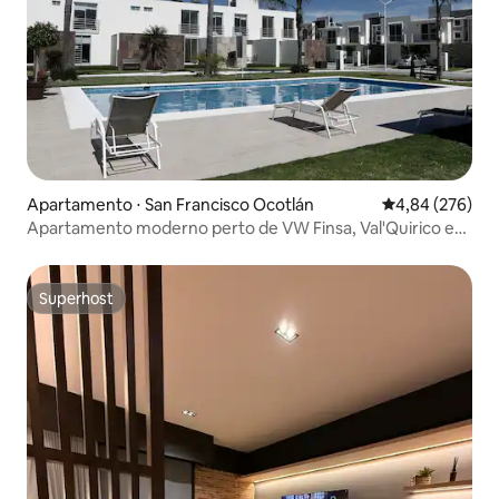
Apartamento ⋅ San Francisco Ocotlán
4,84 de uma ava
4,84 (276)
Apartamento moderno perto de VW Finsa, Val'Quirico e
Cholula
Superhost
Superhost