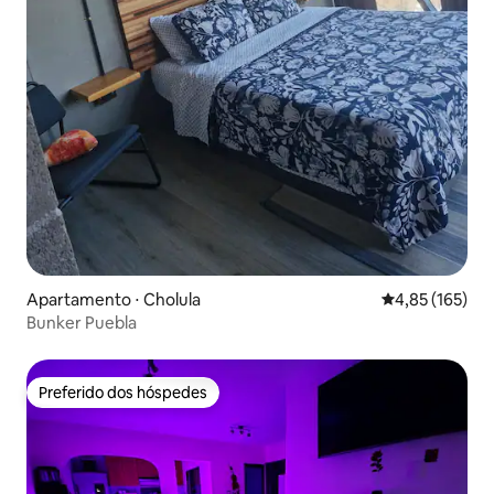
Apartamento ⋅ Cholula
4,85 de uma av
4,85 (165)
Bunker Puebla
Preferido dos hóspedes
Preferido dos hóspedes