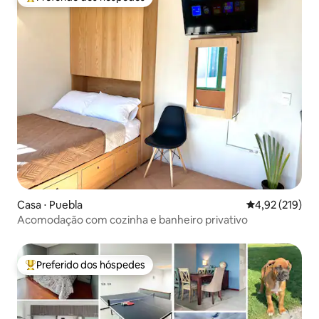
Entre os melhores preferidos dos hóspedes
Casa ⋅ Puebla
4,92 de uma av
4,92 (219)
Acomodação com cozinha e banheiro privativo
Preferido dos hóspedes
Entre os melhores preferidos dos hóspedes