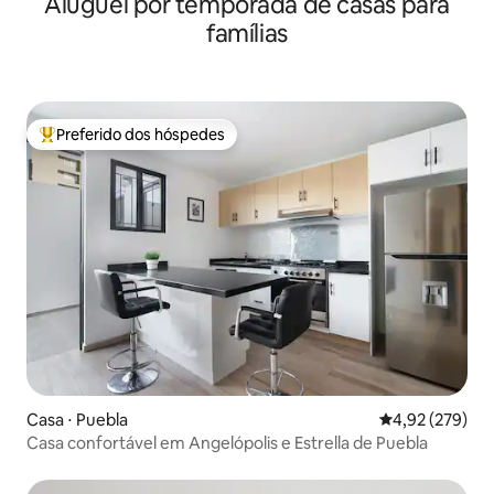
Aluguel por temporada de casas para
famílias
Preferido dos hóspedes
Entre os melhores preferidos dos hóspedes
Casa ⋅ Puebla
4,92 de uma av
4,92 (279)
Casa confortável em Angelópolis e Estrella de Puebla