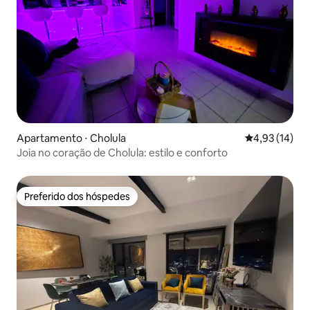
Apartamento ⋅ Cholula
4,93 de uma a
4,93 (14)
Joia no coração de Cholula: estilo e conforto
Preferido dos hóspedes
Preferido dos hóspedes