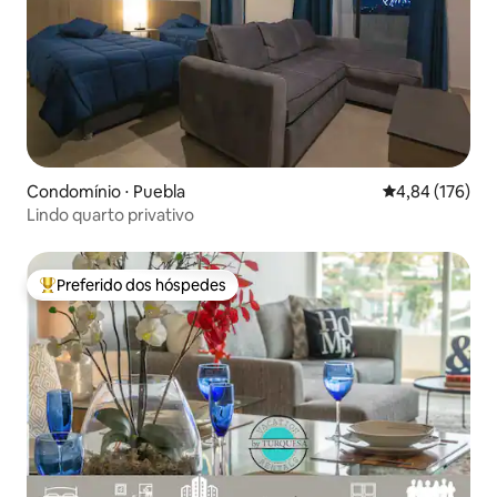
Condomínio ⋅ Puebla
4,84 de uma av
4,84 (176)
Lindo quarto privativo
Preferido dos hóspedes
Entre os melhores preferidos dos hóspedes