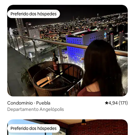
Preferido dos hóspedes
Preferido dos hóspedes
Condomínio ⋅ Puebla
4,94 de uma av
4,94 (171)
Departamento Angelópolis
Preferido dos hóspedes
Preferido dos hóspedes