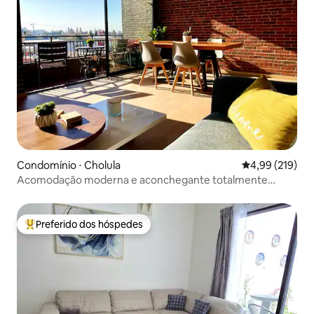
Condomínio ⋅ Cholula
4,99 de uma av
4,99 (219)
Acomodação moderna e aconchegante totalmente
equipada em Cholula
Preferido dos hóspedes
Entre os melhores preferidos dos hóspedes