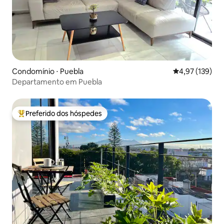
Condomínio ⋅ Puebla
4,97 de uma av
4,97 (139)
Departamento em Puebla
Preferido dos hóspedes
Entre os melhores preferidos dos hóspedes