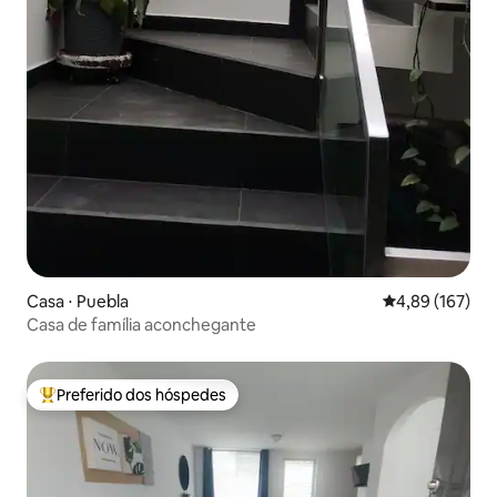
Casa ⋅ Puebla
4,89 de uma av
4,89 (167)
Casa de família aconchegante
Preferido dos hóspedes
Entre os melhores preferidos dos hóspedes