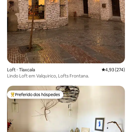
Loft ⋅ Tlaxcala
4,93 de uma av
4,93 (274)
Lindo Loft em Valquirico, Lofts Frontana.
Preferido dos hóspedes
Entre os melhores preferidos dos hóspedes