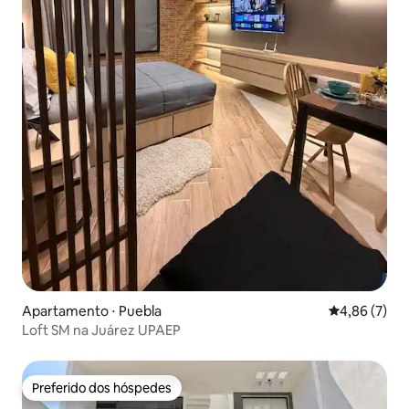
Apartamento ⋅ Puebla
4,86 de uma 
4,86 (7)
Loft SM na Juárez UPAEP
Preferido dos hóspedes
Preferido dos hóspedes