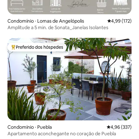
Condomínio ⋅ Lomas de Angelópolis
4,99 de uma av
4,99 (172)
Amplitude a 5 min. de Sonata_Janelas Isolantes
Preferido dos hóspedes
Entre os melhores preferidos dos hóspedes
Condomínio ⋅ Puebla
4,96 de uma av
4,96 (337)
Apartamento aconchegante no coração de Puebla