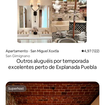
Apartamento ⋅ San Miguel Xoxtla
4,97 de uma av
4,97 (122)
San Gimignano
Outros aluguéis por temporada
excelentes perto de Explanada Puebla
Superhost
Superhost