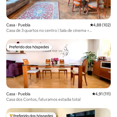
Casa ⋅ Puebla
4,88 de uma av
4,88 (102)
Casa de 3 quartos no centro | Sala de cinema +
estacionamento
Preferido dos hóspedes
Preferido dos hóspedes
Casa ⋅ Puebla
4,91 de uma a
4,91 (111)
Casa dos Contos, faturamos estadia total
Preferido dos hóspedes