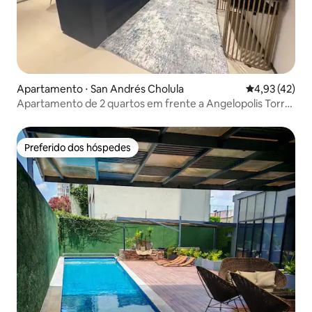
Apartamento ⋅ San Andrés Cholula
4,93 de uma a
4,93 (42)
Apartamento de 2 quartos em frente a Angelopolis Torre
Boudica
Preferido dos hóspedes
Preferido dos hóspedes