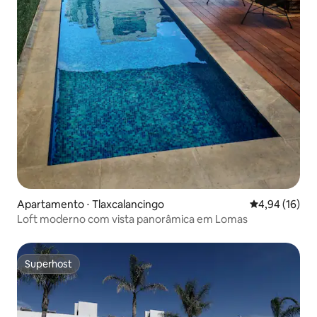
Apartamento ⋅ Tlaxcalancingo
4,94 de uma a
4,94 (16)
Loft moderno com vista panorâmica em Lomas
Superhost
Superhost