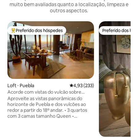
muito bem avaliadas quanto a localização, limpeza e
outros aspectos.
Preferido dos hóspedes
Preferido dos hó
Entre os melhores preferidos dos hóspedes
Preferido dos hó
Loft ⋅ Puebla
4,93 de uma avaliação média de 
4,93 (233)
Acorde com vistas do vulcão sobre
Puebla
Aproveite as vistas panorâmicas do
horizonte de Puebla e dos vulcões ao
redor a partir do 18º andar. • 3 quartos
com 3 camas tamanho Queen •
Acomoda até 6 pessoas • Wi-Fi rápido •
Cozinha totalmente equipada •
Lavadora e secadora • 2 vagas de