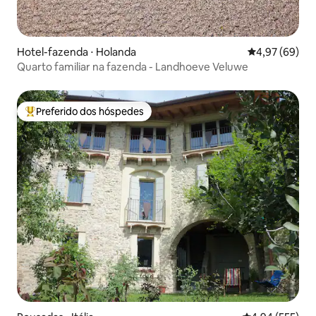
Hotel-fazenda ⋅ Holanda
4,97 de uma a
4,97 (69)
Quarto familiar na fazenda - Landhoeve Veluwe
Preferido dos hóspedes
Entre os melhores preferidos dos hóspedes