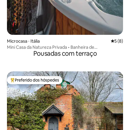
Microcasa ⋅ Itália
5 de uma 
5 (8)
Mini Casa da Natureza Privada • Banheira de
Pousadas com terraço
Hidromassagem a Lenha
Preferido dos hóspedes
Entre os melhores preferidos dos hóspedes