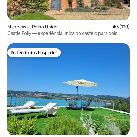
Microcasa ⋅ Reino Unido
5 de uma av
5 (129)
Castle Folly — experiência única no castelo para dois
Preferido dos hóspedes
Preferido dos hóspedes