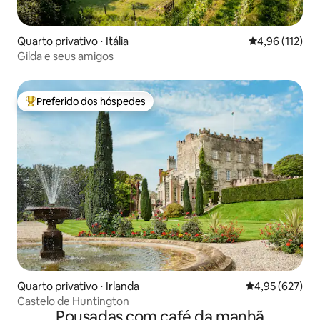
Quarto privativo ⋅ Itália
4,96 de uma av
4,96 (112)
Gilda e seus amigos
Preferido dos hóspedes
Entre os melhores preferidos dos hóspedes
Quarto privativo ⋅ Irlanda
4,95 de uma av
4,95 (627)
Castelo de Huntington
Pousadas com café da manhã