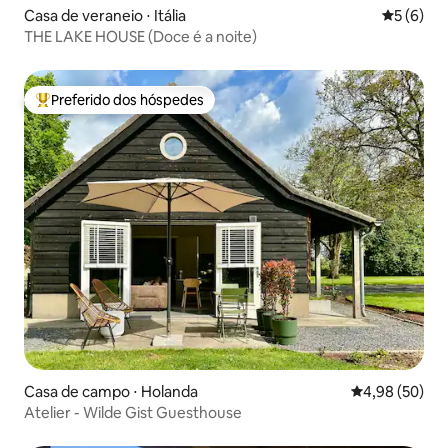
Casa de veraneio ⋅ Itália
5 de uma 
5 (6)
THE LAKE HOUSE (Doce é a noite)
Preferido dos hóspedes
Entre os melhores preferidos dos hóspedes
Casa de campo ⋅ Holanda
4,98 de uma a
4,98 (50)
Atelier - Wilde Gist Guesthouse