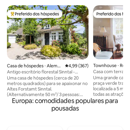
Preferido dos hóspedes
Preferido dos hó
Entre os melhores preferidos dos hóspedes
Preferido dos hó
Townhouse ⋅ Rein
Casa de hóspedes ⋅ Aleman
4,99 de uma avaliação média de 
4,99 (367)
ha
Casa com terraço
Antigo escritório florestal Sinntal -
Margate
naturalmente adorável
Uma grande casa 
Uma casa de hóspedes (cerca de 20
praça verde tranq
metros quadrados) para se apaixonar no
localizada a 5 minu
Altes Forstamt Sinntal.
todas as atrações
(Alternativamente 50 m²/ 3 pessoas:
Europa: comodidades populares para
por seus hóspede
NOVO apartamento Altes Forstamt
confortáveis, des
Sinntal) Equipamento de alta qualidade
pousadas
e plantas, e exce
com piso aquecido, colchão de molas
Construída em 183
ensacadas + detalhes encantadores,
melhor praça de j
como iluminação Iluminação, criam um
cidade, outrora a 
clima de bem-estar absoluto Jardim