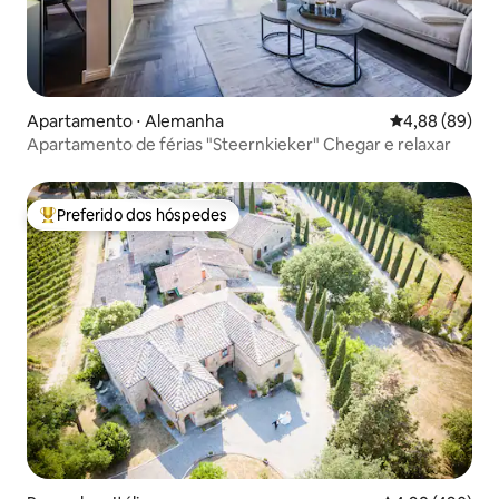
Apartamento ⋅ Alemanha
4,88 de uma av
4,88 (89)
Apartamento de férias "Steernkieker" Chegar e relaxar
Preferido dos hóspedes
Entre os melhores preferidos dos hóspedes