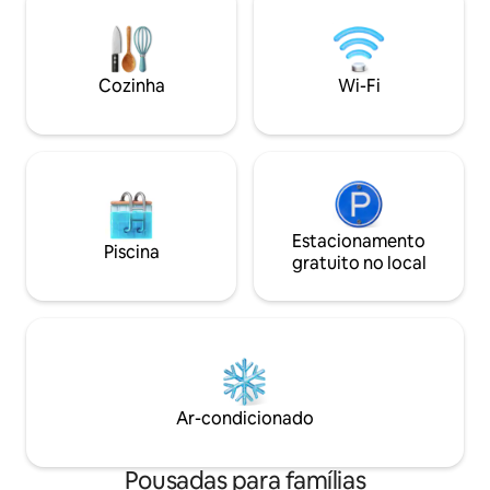
nobreza de Londres
privado com terraço e churrasqueira.
totalmente refo
Vistas panorâmicas dos montes Rhön e
abordagem de co
Spessart 1 animal de estimação
especializada de "
permitido Belas águas termais + áreas de
Cozinha
Wi-Fi
proprietário e hab
esqui nas proximidades Excelente rede
Sam Causer.
de ciclovias, por exemplo,
Rhönexpr.Bahnradweg, R2 Banho
natural, caminhadas, pesca com mosca
Estacionamento
Piscina
gratuito no local
Ar-condicionado
Pousadas para famílias