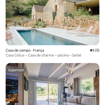
Casa de campo ⋅ França
5 de uma 
5 (5)
Casa Cistus ~ Casa de charme ~ piscina ~ Sarlat
Superhost
Superhost