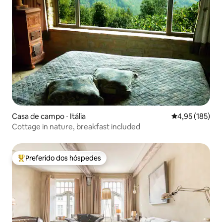
Casa de campo ⋅ Itália
4,95 de uma av
4,95 (185)
Cottage in nature, breakfast included
Preferido dos hóspedes
Entre os melhores preferidos dos hóspedes