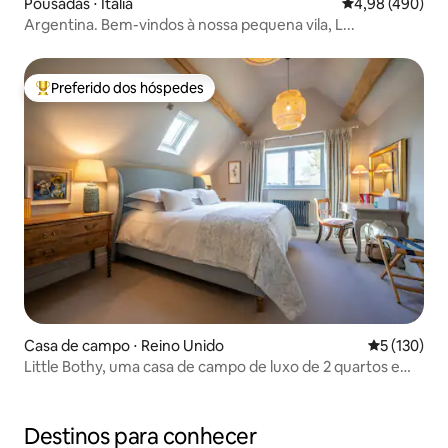
Pousadas ⋅ Itália
4,98 de uma ava
4,98 (490)
Argentina. Bem-vindos à nossa pequena vila, L...
Preferido dos hóspedes
Entre os melhores preferidos dos hóspedes
Casa de campo ⋅ Reino Unido
5 de uma av
5 (130)
Little Bothy, uma casa de campo de luxo de 2 quartos em
Cotswold
Destinos para conhecer