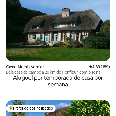
Casa ⋅ Marais-Vernier
4,89 de uma av
4,89 (189)
Bela casa de campo a 20 km de Honfleur, com piscina
Aluguel por temporada de casa por
semana
Preferido dos hóspedes
Entre os melhores preferidos dos hóspedes