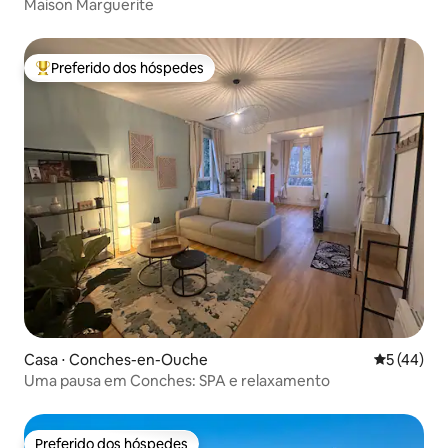
Maison Marguerite
Preferido dos hóspedes
Entre os melhores preferidos dos hóspedes
Casa ⋅ Conches-en-Ouche
5 de uma a
5 (44)
Uma pausa em Conches: SPA e relaxamento
Preferido dos hóspedes