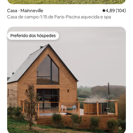
Casa ⋅ Mainneville
4,89 de uma av
4,89 (104)
Casa de campo-1:15 de Paris-Piscina aquecida e spa
Preferido dos hóspedes
Preferido dos hóspedes