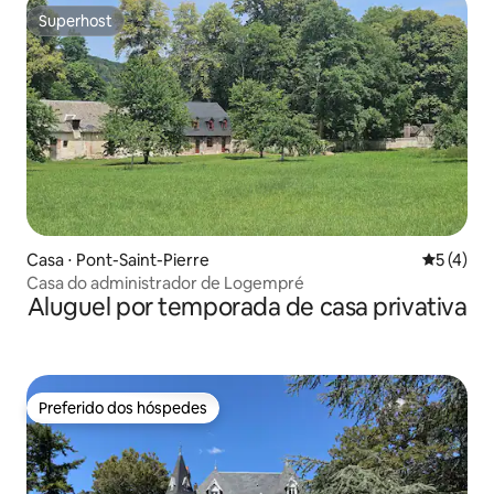
Superhost
Superhost
Casa ⋅ Pont-Saint-Pierre
5 de uma 
5 (4)
Casa do administrador de Logempré
Aluguel por temporada de casa privativa
Preferido dos hóspedes
Preferido dos hóspedes