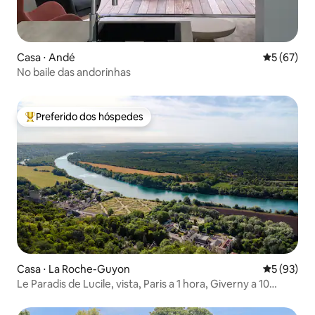
Casa ⋅ Andé
5 de uma a
5 (67)
No baile das andorinhas
Preferido dos hóspedes
Entre os melhores preferidos dos hóspedes
Casa ⋅ La Roche-Guyon
5 de uma a
5 (93)
Le Paradis de Lucile, vista, Paris a 1 hora, Giverny a 10
minutos