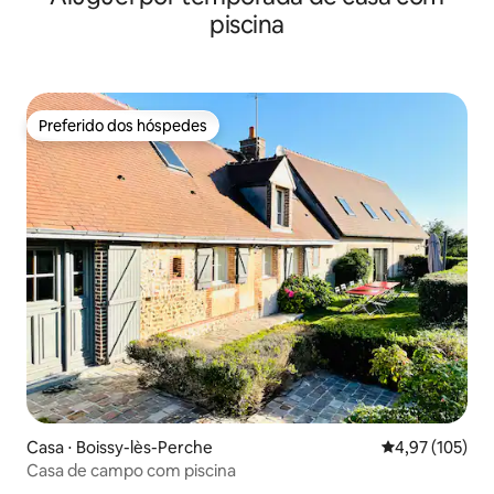
piscina
Preferido dos hóspedes
Preferido dos hóspedes
Casa ⋅ Boissy-lès-Perche
4,97 de uma av
4,97 (105)
Casa de campo com piscina