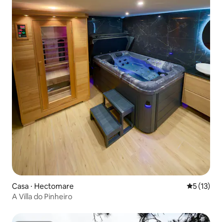
Casa ⋅ Hectomare
5 de uma a
5 (13)
A Villa do Pinheiro