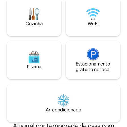
livre, bem como u
e lenha: INCLUÍDOS Todas as camas
um campo de fute
serão feitas na sua chegada e a casa será
pingue-pongue, bic
aquecida (*na estação adequada) Wi-Fi
de fibra de alta velocidade.
Cozinha
Wi-Fi
Estacionamento
Piscina
gratuito no local
Ar-condicionado
Aluguel por temporada de casa com