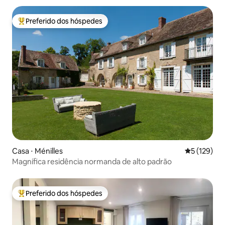
Preferido dos hóspedes
Entre os melhores preferidos dos hóspedes
Casa ⋅ Ménilles
5 de uma av
5 (129)
Magnífica residência normanda de alto padrão
Preferido dos hóspedes
Entre os melhores preferidos dos hóspedes