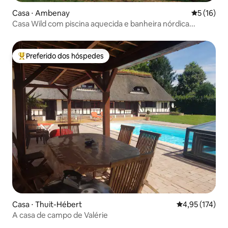
Casa ⋅ Ambenay
5 de uma a
5 (16)
Casa Wild com piscina aquecida e banheira nórdica...
Preferido dos hóspedes
Entre os melhores preferidos dos hóspedes
Casa ⋅ Thuit-Hébert
4,95 de uma av
4,95 (174)
A casa de campo de Valérie