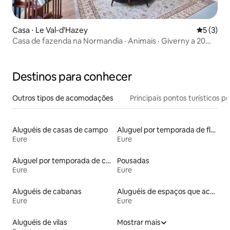
Casa ⋅ Le Val-d'Hazey
5 de uma 
5 (3)
Casa de fazenda na Normandia · Animais · Giverny a 20
min
Destinos para conhecer
Outros tipos de acomodações
Principais pontos turísticos po
Aluguéis de casas de campo
Aluguel por temporada de flats
Eure
Eure
Aluguel por temporada de castelos
Pousadas
Eure
Eure
Aluguéis de cabanas
Aluguéis de espaços que aceitam animais de estimação
Eure
Eure
Aluguéis de vilas
Mostrar mais