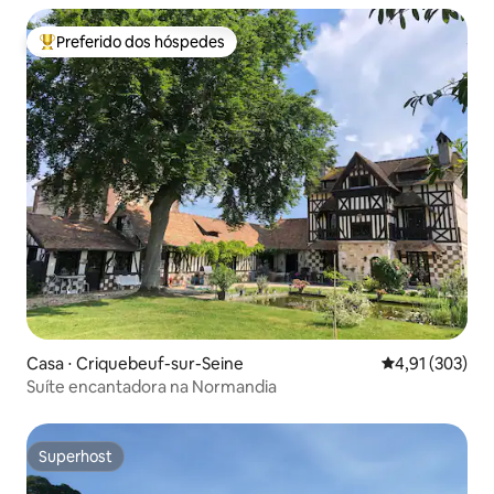
Preferido dos hóspedes
Entre os melhores preferidos dos hóspedes
Casa ⋅ Criquebeuf-sur-Seine
4,91 de uma av
4,91 (303)
Suíte encantadora na Normandia
Superhost
Superhost