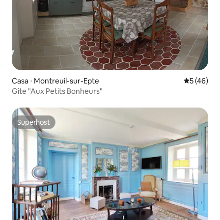
Casa ⋅ Montreuil-sur-Epte
5 de uma a
5 (46)
Gîte "Aux Petits Bonheurs"
Superhost
Superhost