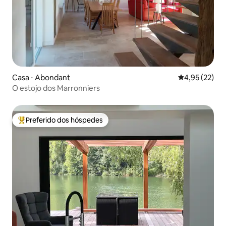
Casa ⋅ Abondant
4,95 de uma a
4,95 (22)
O estojo dos Marronniers
Preferido dos hóspedes
Entre os melhores preferidos dos hóspedes