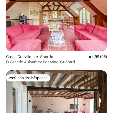
Casa ⋅ Douville-sur-Andelle
4,99 de uma a
4,99 (95)
O Grande Aulnaie de Fontaine-Guérard
Preferido dos hóspedes
Preferido dos hóspedes