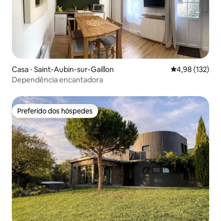
Casa ⋅ Saint-Aubin-sur-Gaillon
4,98 de uma av
4,98 (132)
Dependência encantadora
Preferido dos hóspedes
Preferido dos hóspedes