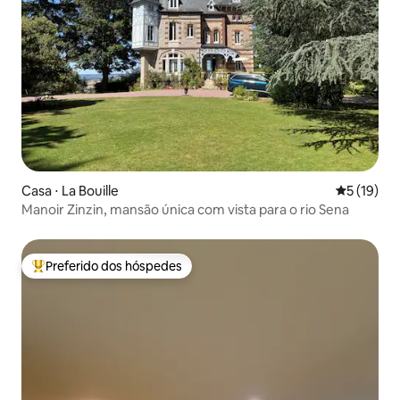
Casa ⋅ La Bouille
5 de uma a
5 (19)
Manoir Zinzin, mansão única com vista para o rio Sena
Preferido dos hóspedes
Entre os melhores preferidos dos hóspedes