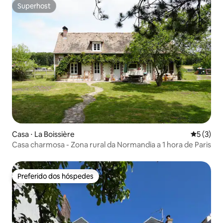
Superhost
Superhost
Casa ⋅ La Boissière
5 de uma 
5 (3)
Casa charmosa - Zona rural da Normandia a 1 hora de Paris
Preferido dos hóspedes
Preferido dos hóspedes