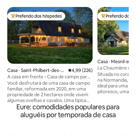
Preferido dos hóspedes
Preferido dos 
Entre os melhores preferidos dos hóspedes
Entre os melhore
Casa ⋅ Mesnil-en
La Chaumière du 
Casa ⋅ Saint-Philbert-des-C
4,99 de uma avaliação média de 
4,99 (226)
Normandie
Situada no coraçã
hamps
A casa em frente • Casa de campo para
na Normandia, est
famílias • Normandia
Você desfrutará de uma casa de campo
ideal para uma es
familiar, reformada em 2020, em uma
pitoresco, uma est
propriedade de 2 hectares onde vivem
amigos. Classific
algumas ovelhas e cavalos. Uma típica
notável, com suas
Eure: comodidades populares para
casa normanda, a casa é muito iluminada
telhado de palha, 
e se abre para o jardim. Dois terraços,
aluguéis por temporada de casa
tradicional da No
incluindo um coberto, permitem que
uma sala de estar 
você faça refeições ao ar livre, mesmo
cozinha equipada,
em dias com tempo incerto. 🧺 Limpeza,
e um grande jardim
roupa de cama, toalhas, panos de prato