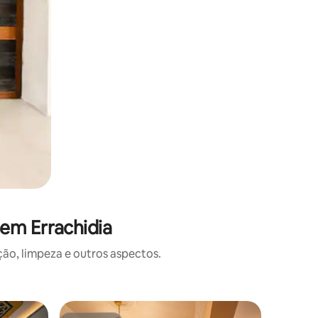
em Errachidia
o, limpeza e outros aspectos.
Tenda ⋅ 