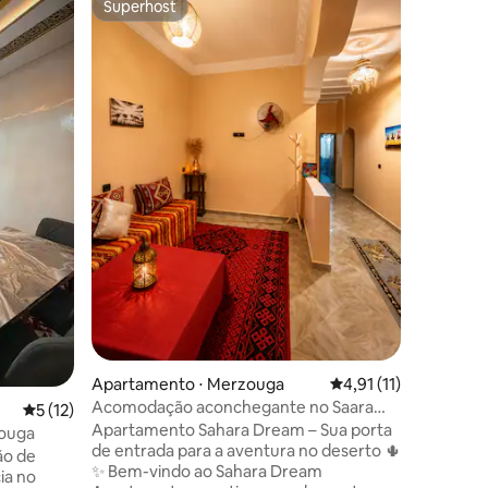
Superhost
os hóspedes
Superhost
Elegânci
Bem-vind
Sahara E
dunas d
Fique em
aconcheg
privativo
camelo, 
deslumbra
marroquin
relaxe à 
narrativ
aventura
Camp ofe
de conforto e cu
escapade
Apartamento ⋅ Merzouga
4,91 de uma avaliação
4,91 (11)
Acomodação aconchegante no Saara
ções
5 de uma avaliação média de 5, 12 avaliações
5 (12)
com experiência no deserto
Apartamento Sahara Dream – Sua porta
ouga
de entrada para a aventura no deserto 🌵
ão de
✨ Bem-vindo ao Sahara Dream
ia no