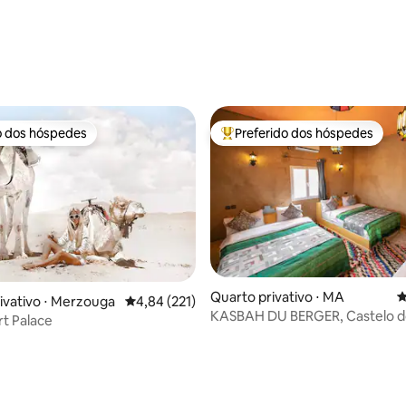
média de 5, 57 avaliações
o dos hóspedes
Preferido dos hóspedes
o dos hóspedes
Entre os melhores preferidos d
édia de 5, 116 avaliações
Quarto privativo ⋅ MA
4
ivativo ⋅ Merzouga
4,84 de uma avaliação média de 5, 221 avalia
4,84 (221)
KASBAH DU BERGER, Castelo do
t Palace
grande piscina.