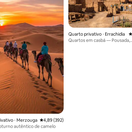
Quarto privativo ⋅ Errachidia
4
Quartos em casbá — Pousada,
Gargantas de Ziz
ivativo ⋅ Merzouga
4,89 de uma avaliação média de 5, 392 avalia
4,89 (392)
oturno autêntico de camelo