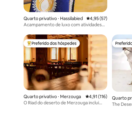
Quarto privativo ⋅ Hassilabied
4,95 de uma avaliação 
4,95 (57)
Acampamento de luxo com atividades
em Merzouga
Preferido dos hóspedes
Preferid
Entre os melhores preferidos dos hóspedes
Preferid
Quarto privativo ⋅ Merzouga
4,91 de uma avaliação m
4,91 (116)
Quarto pr
O Riad do deserto de Merzouga inclui
The Deser
jantar e café da manhã