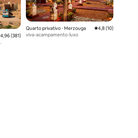
Quarto privativo ⋅ Merzouga
4,8 de uma avaliação
4,8 (10)
viva-acampamento-luxo
,96 de uma avaliação média de 5, 381 avaliações
4,96 (381)
ções