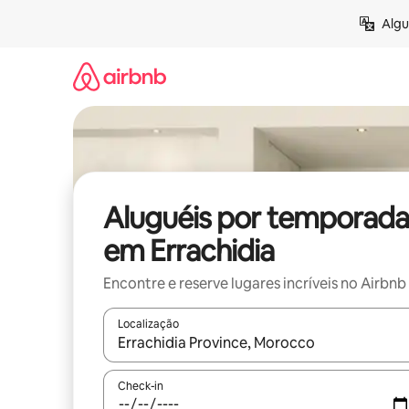
Pular
Algu
para
o
conteúdo
Aluguéis por temporada
em Errachidia
Encontre e reserve lugares incríveis no Airbnb
Localização
Quando os resultados estiverem disponíveis, expl
Check-in