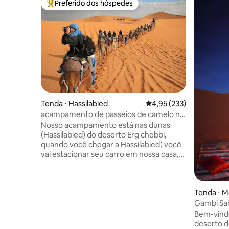
Preferido dos hóspedes
Entre os melhores preferidos dos hóspedes
Tenda ⋅ Hassilabied
4,95 de uma avaliação m
4,95 (233)
acampamento de passeios de camelo no
saara
Nosso acampamento está nas dunas
(Hassilabied) do deserto Erg chebbi,
quando você chegar a Hassilabied) você
vai estacionar seu carro em nossa casa,
temos estacionamento privativo e
temos casa para hóspedes onde eles
podem tomar chá para hospitalidade. e
Tenda ⋅ 
preparar as malas para a noite no
acampamento do deserto, você terá 1
Gambi Sa
hora de passeio de camelo para ver o pôr
Bem-vindo
do sol sobre dunas de areia, em seguida,
deserto d