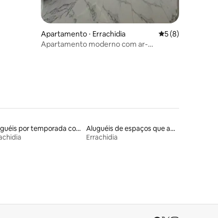
Apartamento ⋅ Errachidia
5 de uma avaliaçã
5 (8)
Apartamento moderno com ar-
condicionado e Wi-Fi RÁPIDO
Aluguéis por temporada com café da manhã
Aluguéis de espaços que aceitam animais de estimação
achidia
Errachidia