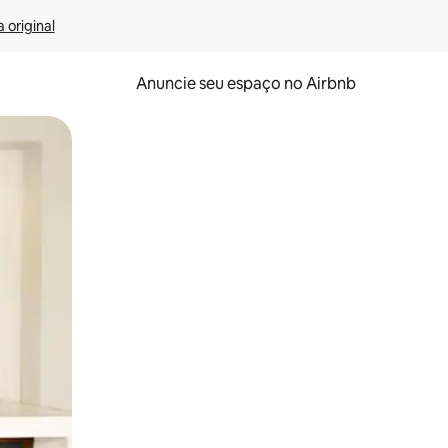
 original
Anuncie seu espaço no Airbnb
 deslizando o dedo na tela.