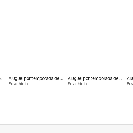
Aluguel por temporada de casas de hóspedes
Aluguel por temporada de alojamentos ecológicos
Aluguel por temporada de casas na terra
Errachidia
Errachidia
Err