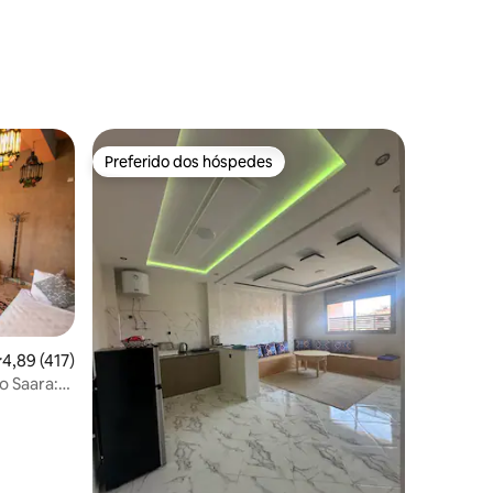
Preferido dos hóspedes
os hóspedes
Preferido dos hóspedes
,89 de uma avaliação média de 5, 417 avaliações
4,89 (417)
ções
 Saara: