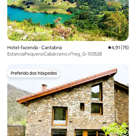
Hotel-fazenda ⋅ Cantabria
4,91 de uma a
4,91 (75)
EstanciaPequenoCabárceno.n°reg_G-103528
Preferido dos hóspedes
Preferido dos hóspedes