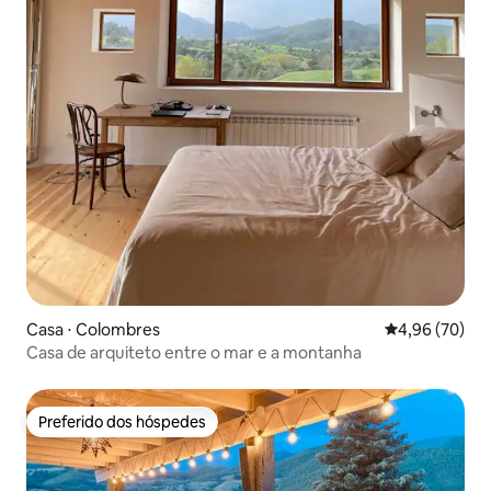
Casa ⋅ Colombres
4,96 de uma a
4,96 (70)
Casa de arquiteto entre o mar e a montanha
Preferido dos hóspedes
Preferido dos hóspedes