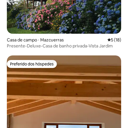
Casa de campo ⋅ Mazcuerras
5 de uma a
5 (18)
Presente-Deluxe-Casa de banho privada-Vista Jardim
Preferido dos hóspedes
Preferido dos hóspedes