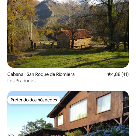
Cabana ⋅ San Roque de Riomiera
4,88 de uma a
4,88 (41)
Los Pradones
Preferido dos hóspedes
Preferido dos hóspedes