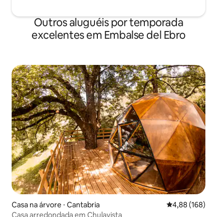
Outros aluguéis por temporada
excelentes em Embalse del Ebro
Casa na árvore ⋅ Cantabria
4,88 de uma av
4,88 (168)
Casa arredondada em Chulavista