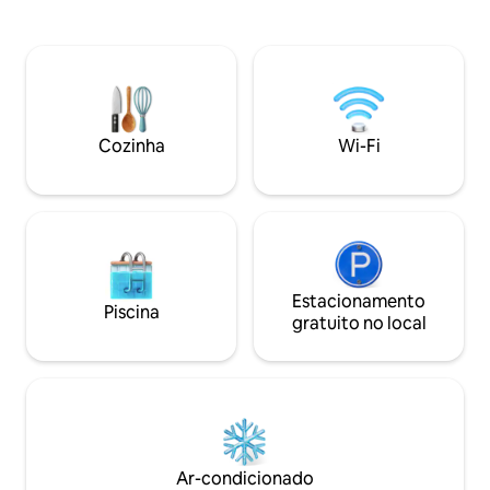
2000 metros de altura. Em Líerganes, a
americana, varand
13 km de distância, você pode ir às
jardim, estacionamen
compras, passear e comer. Caminhadas,
proximidades você
escaladas, ciclismo, pesca, exploração
paddle surf, ratin
de cavernas, observação de animais -
pela floresta, visit
tudo isso vai da casa sem pegar o carro.
Peces, a estrada r
outras atividades.
Cozinha
Wi-Fi
Estacionamento
Piscina
gratuito no local
Ar-condicionado