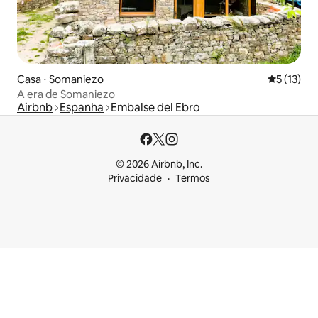
Casa ⋅ Somaniezo
5 de uma a
5 (13)
A era de Somaniezo
Airbnb
Espanha
Embalse del Ebro
© 2026 Airbnb, Inc.
Privacidade
Termos