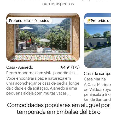
outros aspectos.
Preferido dos hóspedes
Preferido dos 
Preferido dos hóspedes
Entre os melhore
Casa ⋅ Ajanedo
4,91 de uma avaliação média de 
4,91 (173)
Pedra moderna com vista panorâmica e
Casa de campo ⋅ C
Wi-Fi
Você encontrará paz e natureza em
Casa Marina
uma aconchegante casa de pedra, longe
A Casa Marina está
da cidade e da agitação. Ajanedo é uma
de Valdearroyo C
pequena aldeia com muitas vacas,
península a 5 km da
ovelhas, cabras, gatos, cães e cerca de
km de Santander, 
30 majestosos abutres no ganso. Situa-
Comodidades populares em aluguel por
de Madri. A casa tem 4 quartos com
se a uma altitude de 400 metros no vale
capacidade para 15
temporada em Embalse del Ebro
de Miera, cercado por montanhas de até
uma grande sala d