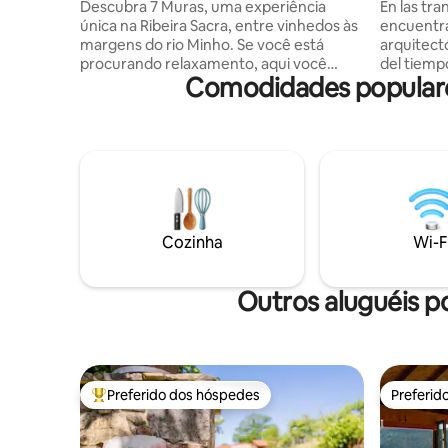
vinhedos
Descubra 7 Muras, uma experiência
En las tra
única na Ribeira Sacra, entre vinhedos às
encuentra
margens do rio Minho. Se você está
arquitectó
procurando relaxamento, aqui você
del tiemp
Comodidades popular
encontrará silêncio, natureza e
casa de pi
tranquilidade. Você dormirá em uma
que fusio
vinícola tradicional restaurada com
fue el hog
charme, em um ambiente único.
cuyo lega
Aproveite o espetacular chuveiro de
majestuoso hórreo en el jardín, es
borda infinita com vista. Aprecie um pôr
silencios
do sol único e uma experiência
pasado po
inesquecível no coração da natureza.
ubicación 
Excelente para uma viagem romântica. A
serenidad 
Cozinha
Wi-F
poucos metros do Caminho de Santiago
de Inverno. Junte-se a nós no IG:
@7_muras
Outros aluguéis 
Preferido dos hóspedes
Preferid
Entre os melhores preferidos dos hóspedes
Preferid