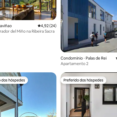
⋅ O Saviñao
4,92 de uma avaliação média de 5, 24 avalia
4,92 (24)
rador del Miño na Ribeira Sacra
média de 5, 49 avaliações
Condomínio ⋅ Palas de Rei
Apartamento 2
o dos hóspedes
Preferido dos hóspedes
o dos hóspedes
Preferido dos hóspedes