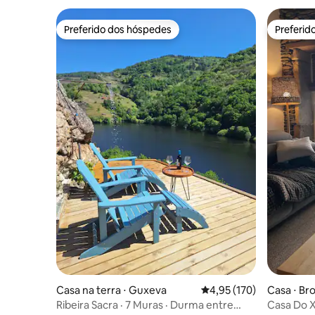
Preferido dos hóspedes
Preferid
Preferido dos hóspedes
Preferid
Casa na terra ⋅ Guxeva
4,95 de uma avaliação m
4,95 (170)
Casa ⋅ Br
Ribeira Sacra · 7 Muras · Durma entre
Casa Do X