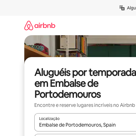
Pular
Algu
para
o
conteúdo
Aluguéis por temporada
em Embalse de
Portodemouros
Encontre e reserve lugares incríveis no Airbnb
Localização
Quando os resultados estiverem disponíveis, expl