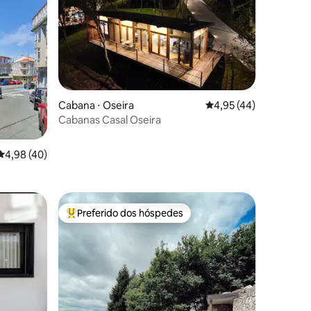
ções
Cabana ⋅ Oseira
4,95 de uma avaliação
4,95 (44)
Cabanas Casal Oseira
4,98 de uma avaliação média de 5, 40 avaliações
4,98 (40)
Preferido dos hóspedes
Entre os melhores preferidos dos hóspedes