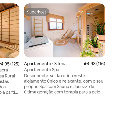
Casa ⋅ C
Superhost
Superho
Superhost
Superho
Casa Morr
Ribeira S
Morriña 
renovada
Minho, o
varanda d
externos
privativo
lareira e
no andar 
Apartamento ⋅ Silleda
4,93 de uma avaliação 
4,93 (116)
,95 de uma avaliação média de 5, 125 avaliações
4,95 (125)
cozinha 
Apartamento Spa
Sacra
lavabo, c
Desconecte-se da rotina neste
a Rural
Grande c
alojamento único e relaxante, com o seu
iluminaç
próprio Spa com Sauna e Jacuzzi de
dos
você res
última geração com terapia para a pele
 a partir
acréscim
com luzes LED. Cama flutuante extra
l.
grande (1,80 cm x 2,00 cm) e com todas
es e um
as comodidades necessárias para uma
 perene, a
experiência inesquecível. Você pode
a
ções
desfrutar de visitas locais como: Cascata
cível.
do Toxa (5 min.)Mosteiro de Carboeiro (9
nha e a 1-