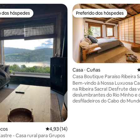
o dos hóspedes
Preferido dos hóspedes
o dos hóspedes
Preferido dos hóspedes
Casa ⋅ Cuñas
4
Casa Boutique Paraíso Ribeira 
Bem-vindo à Nossa Luxuosa Cas
na Ribeira Sacra! Desfrute das vistas
deslumbrantes do Rio Minho e 
desfiladeiros do Cabo do Mundo
da nossa encantadora casa rura
Rodeada por vinhas exuberant
jardim inspirado no naturalismo
nossa propriedade oferece um
édia de 5, 170 avaliações
ocos
4,93 de uma avaliação média de 5, 14 avalia
4,93 (14)
experiência relaxante e inesque
astre - Casa rural para Grupos
Situada a apenas 300 metros du