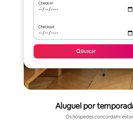
Check-in
Checkout
Buscar
Aluguel por temporad
Os hóspedes concordam: estas