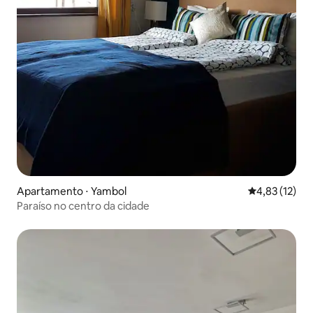
Apartamento ⋅ Yambol
4,83 de uma a
4,83 (12)
Paraíso no centro da cidade