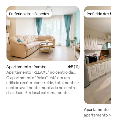
Preferido dos hóspedes
Preferido dos hó
Preferido dos hóspedes
Preferido dos hó
Apartamento ⋅ Yambol
5 de uma avaliação média de
5 (11)
Apartamento "RELAXE" no centro da
cidade
O apartamento "Relax" está em um
edifício recém-construído, totalmente e
confortavelmente mobiliado no centro
da cidade. Em local extremamente
comunicativo. O apartamento é
composto por um quarto, uma sala de
estar com uma cozinha, um banheiro e
Apartamento ⋅ Ya
dois terraços. Está equipado com ar
apartamento Nia -