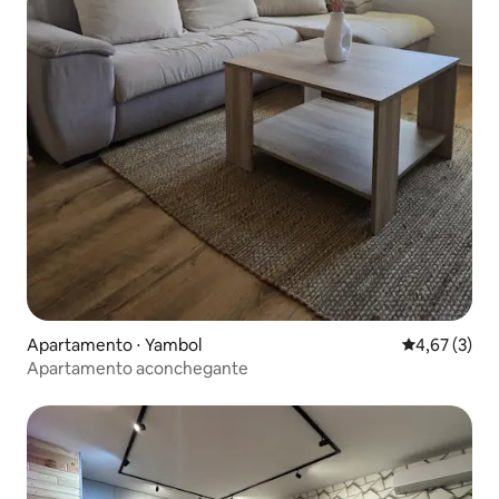
Apartamento ⋅ Yambol
4,67 de uma 
4,67 (3)
Apartamento aconchegante