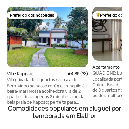
Preferido dos hóspedes
Preferido dos 
Preferido dos hóspedes
Entre os melhore
Apartamento ⋅ Ko
QUAD ONE: Luxe na
Vila ⋅ Kappad
4,85 de uma avaliação média de
4,85 (33)
Calicut
Localizada perto 
Vila privada de 2 quartos na praia de
Calicut Beach, es
Kappad, ROVOS VILLA
Bem-vindo ao nosso refúgio tranquilo à
de 3 quartos fica 
beira-mar! Nossa acolhedora vila de 2
pé dos melhores r
quartos fica a apenas 2 minutos a pé da
cidade. Possui int
bela praia de Kappad; perfeita para
de cama de 5 estr
Comodidades populares em aluguel por
famílias, casais ou trabalhadores
higiene pessoal p
remotos que procuram relaxar e
temporada em Elathur
totalmente equipa
descontrair perto da natureza. Nossas
comodidade de u
comodidades incluem ar condicionado
dedicado com a p