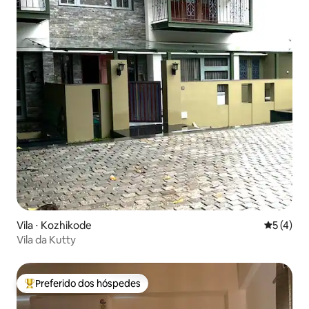
Vila ⋅ Kozhikode
5 de uma 
5 (4)
Vila da Kutty
Preferido dos hóspedes
Entre os melhores preferidos dos hóspedes