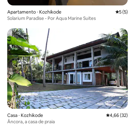
Apartamento ⋅ Kozhikode
5 de uma 
5 (5)
Solarium Paradise - Por Aqua Marine Suites
Casa ⋅ Kozhikode
4,66 de uma a
4,66 (32)
Âncora, a casa de praia