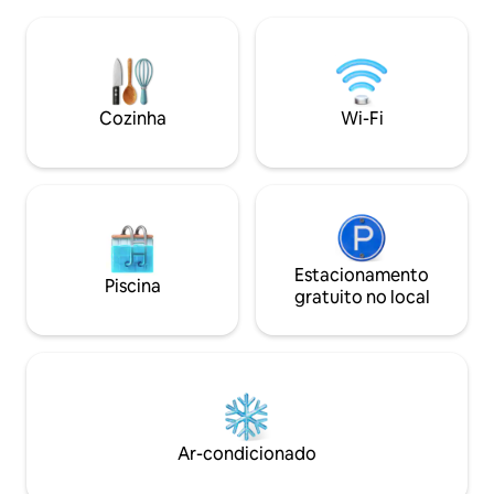
em ambos os quartos com banheiro
estadia de luxo e 
anexo, sala de jantar, cozinha bem
requintado. No Qu
equipada, incluindo liquidificador e
é cuidadosamente 
geladeira, TV e Wi-Fi de alta velocidade,
que você possa s
caixa de ferro, aquecedor de água, filtro
relaxar e se sentir
de água, máquina de lavar automática,
Cozinha
Wi-Fi
área de churrasco privativa e muito mais
Estacionamento
Piscina
gratuito no local
Ar-condicionado