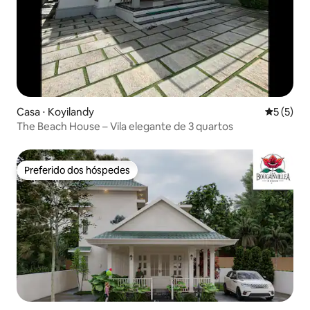
Casa ⋅ Koyilandy
5 de uma 
5 (5)
The Beach House – Vila elegante de 3 quartos
Preferido dos hóspedes
Preferido dos hóspedes