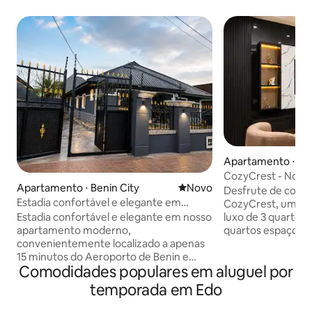
Apartamento ⋅ Ak
CozyCrest - Nova,
Apartamento ⋅ Benin City
Novo lugar para ficar
Novo
quartos - Akure
Desfrute de confor
Estadia confortável e elegante em
CozyCrest, um no
apartamento moderno.
Estadia confortável e elegante em nosso
luxo de 3 quartos em Akur
apartamento moderno,
quartos espaçoso
convenientemente localizado a apenas
privativo, cozinh
15 minutos do Aeroporto de Benin e
estar elegante, Wi
Comodidades populares em aluguel por
perto da Airport Road, uma das áreas
segurança 24h. Localizado em um bairro
mais acessíveis e vibrantes da cidade de
tranquilo e seguro
temporada em Edo
Benin. Seja para uma visita a negócios,
pontos importante
férias ou uma escapadinha de fim de
famílias, viajante