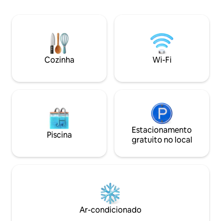
semana, nosso apartamento oferece
estadias em grupo
conforto, privacidade e conveniência.
casa está à sua espera. W
Relaxe em um espaço com quartos
condicionado 10 v
espaçosos, uma área de estar
estacionamento S
aconchegante, uma cozinha totalmente
Máquina de Lavar Roupa In
equipada, Wi-Fi de alta velocidade,
12 kVa com painéi
Cozinha
Wi-Fi
Smart TV, ar-condicionado e eletricidade
15 kVa.
24 horas (quando disponível) com
energia de reserva
Estacionamento
Piscina
gratuito no local
Ar-condicionado