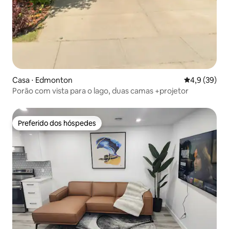
Casa ⋅ Edmonton
4,9 de uma a
4,9 (39)
Porão com vista para o lago, duas camas +projetor
Preferido dos hóspedes
Preferido dos hóspedes