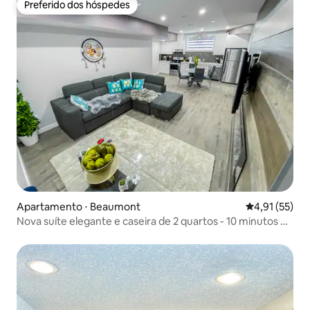
Preferido dos hóspedes
Preferido dos hóspedes
Apartamento ⋅ Beaumont
4,91 de uma a
4,91 (55)
Nova suíte elegante e caseira de 2 quartos - 10 minutos do
aeroporto