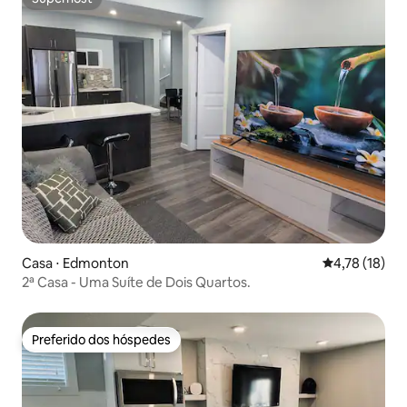
Superhost
Casa ⋅ Edmonton
4,78 de uma a
4,78 (18)
2ª Casa - Uma Suíte de Dois Quartos.
Preferido dos hóspedes
Preferido dos hóspedes