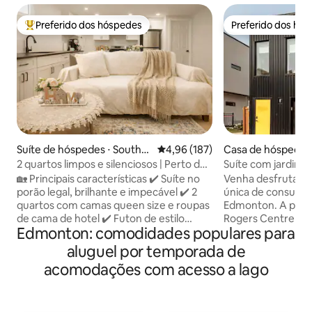
Preferido dos hóspedes
Preferido dos hó
Entre os melhores preferidos dos hóspedes
Preferido dos hó
Suíte de hóspedes ⋅ Southw
4,96 de uma avaliação média de 
4,96 (187)
Casa de hóspedes
est Edmonton
on
2 quartos limpos e silenciosos | Perto do
Suíte com jardim p
aeroporto + estacionamento gratuito
de estimação são 
🏡 Principais características ✔️ Suíte no
Venha desfrutar d
porão legal, brilhante e impecável ✔️ 2
única de consumo 
quartos com camas queen size e roupas
Edmonton. A pouco
de cama de hotel ✔️ Futon de estilo
Rogers Centre e d
Edmonton: comodidades populares para
japonês apenas para o 5º hóspede – uso
Passeio de bicicle
extra mediante solicitação ✔️ Cozinha
sistema de trilhas 
aluguel por temporada de
com cafeteira Keurig Sala de estar✔️
Edmonton, Museu R
acomodações com acesso a lago
✔️aconchegante com Smart TV de 58" e
inúmeras outras e
cadeira suspensa elegante Entrada ✔️
cidade incrível tem a o
privativa e self check-in fácil
de sua própria cas
Estacionamento ✔️ gratuito na rua ou na
de estimação/famí