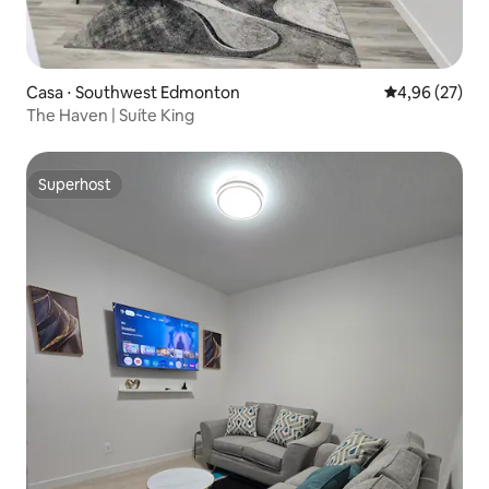
Casa ⋅ Southwest Edmonton
4,96 de uma a
4,96 (27)
The Haven | Suíte King
Superhost
Superhost