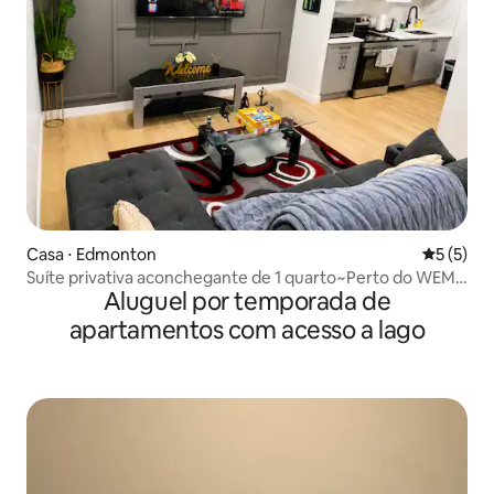
Casa ⋅ Edmonton
5 de uma 
5 (5)
Suíte privativa aconchegante de 1 quarto~Perto do WEM~
Aluguel por temporada de
Espaço de trabalho e silêncio
apartamentos com acesso a lago