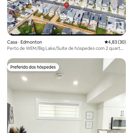
Casa ⋅ Edmonton
4,83 de uma a
4,83 (30)
Perto de WEM/Big Lake/Suíte de hóspedes com 2 quartos
no porão moderno
Preferido dos hóspedes
Preferido dos hóspedes