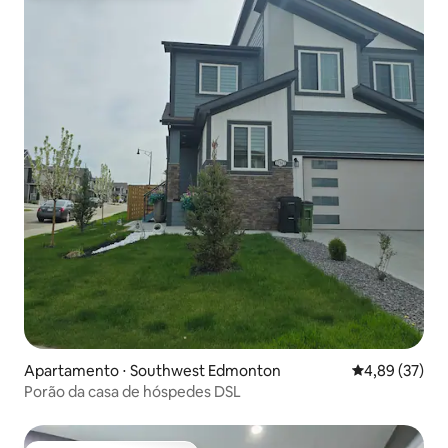
Apartamento ⋅ Southwest Edmonton
4,89 de uma a
4,89 (37)
Porão da casa de hóspedes DSL