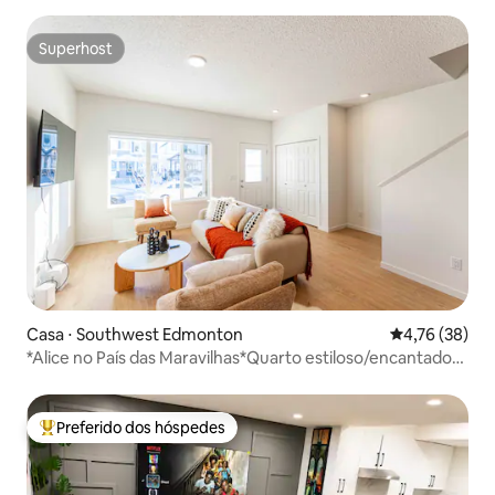
Superhost
Superhost
Casa ⋅ Southwest Edmonton
4,76 de uma a
4,76 (38)
*Alice no País das Maravilhas*Quarto estiloso/encantador
6/In SW
Preferido dos hóspedes
Entre os melhores preferidos dos hóspedes