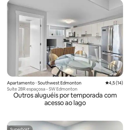
Apartamento ⋅ Southwest Edmonton
4,5 de uma a
4,5 (14)
Suíte 2BR espaçosa - SW Edmonton
Outros aluguéis por temporada com
acesso ao lago
Superhost