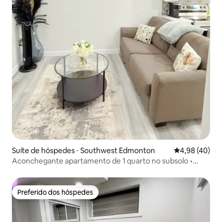
Suíte de hóspedes ⋅ Southwest Edmonton
4,98 de uma a
4,98 (40)
Aconchegante apartamento de 1 quarto no subsolo •
Sudoeste de Edmonton • Entrada privativa
Preferido dos hóspedes
Preferido dos hóspedes