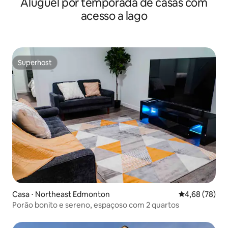
Aluguel por temporada de casas com
acesso a lago
Superhost
Superhost
Casa ⋅ Northeast Edmonton
4,68 de uma a
4,68 (78)
Porão bonito e sereno, espaçoso com 2 quartos