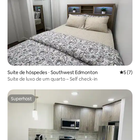
Suíte de hóspedes ⋅ Southwest Edmonton
5 de uma 
5 (7)
Suíte de luxo de um quarto – Self check-in
Superhost
Superhost