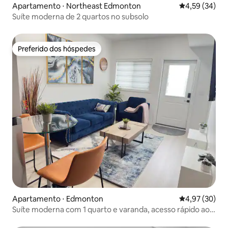
Apartamento ⋅ Northeast Edmonton
4,59 de uma a
4,59 (34)
Suíte moderna de 2 quartos no subsolo
Preferido dos hóspedes
Preferido dos hóspedes
Apartamento ⋅ Edmonton
4,97 de uma a
4,97 (30)
Suíte moderna com 1 quarto e varanda, acesso rápido ao
WEM e a tudo