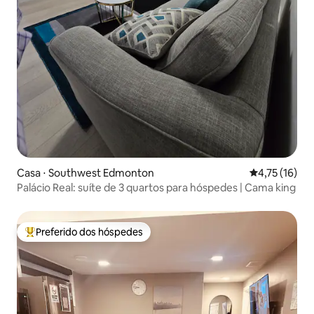
Casa ⋅ Southwest Edmonton
4,75 de uma a
4,75 (16)
Palácio Real: suíte de 3 quartos para hóspedes | Cama king
Preferido dos hóspedes
Entre os melhores preferidos dos hóspedes