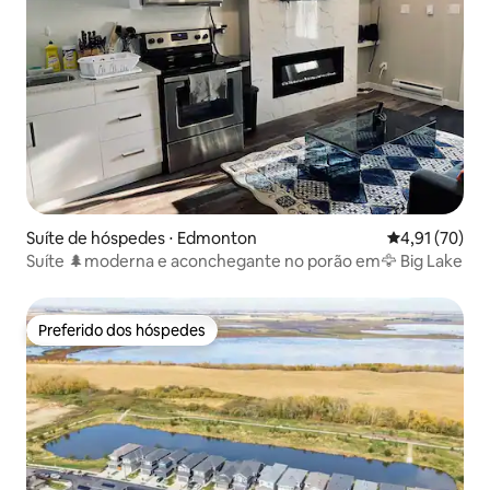
Suíte de hóspedes ⋅ Edmonton
4,91 de uma a
4,91 (70)
Suíte 🌲moderna e aconchegante no porão em🦅 Big Lake
Preferido dos hóspedes
Preferido dos hóspedes