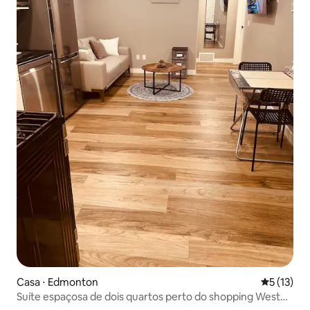
Casa ⋅ Edmonton
5 de uma a
5 (13)
Suíte espaçosa de dois quartos perto do shopping West
Edmonton