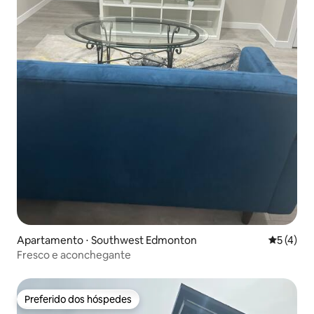
Apartamento ⋅ Southwest Edmonton
5 de uma 
5 (4)
Fresco e aconchegante
Preferido dos hóspedes
Preferido dos hóspedes