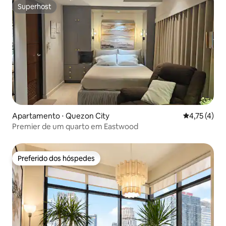
Superhost
Superhost
Apartamento ⋅ Quezon City
4,75 de uma 
4,75 (4)
Premier de um quarto em Eastwood
Preferido dos hóspedes
Preferido dos hóspedes