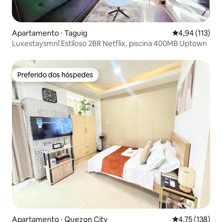
Apartamento ⋅ Taguig
4,94 de uma av
4,94 (113)
Luxestaysmnl Estiloso 2BR Netflix, piscina 400MB Uptown
Preferido dos hóspedes
Preferido dos hóspedes
Apartamento ⋅ Quezon City
4,75 de uma av
4,75 (138)