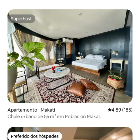
Superhost
Superhost
Apartamento ⋅ Makati
4,89 de uma av
4,89 (185)
Chalé urbano de 55 m² em Poblacion Makati
Preferido dos hóspedes
Preferido dos hóspedes