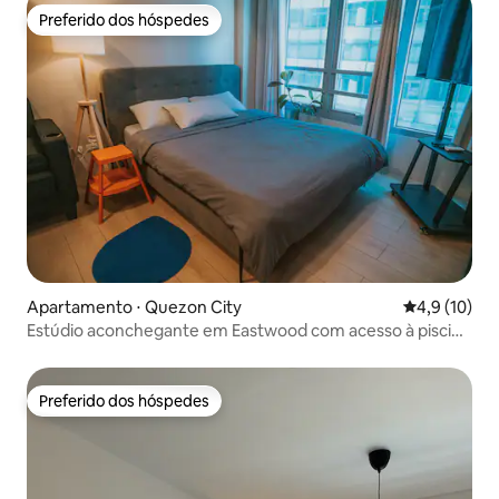
Preferido dos hóspedes
Preferido dos hóspedes
Apartamento ⋅ Quezon City
4,9 de uma a
4,9 (10)
Estúdio aconchegante em Eastwood com acesso à piscina
e TV de 65"
Preferido dos hóspedes
Preferido dos hóspedes