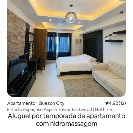
Apartamento ⋅ Quezon City
4,92 de uma a
4,92 (12)
Estúdio espaçoso Aspire Tower Eastwood | Netflix e
Aluguel por temporada de apartamento
academia
com hidromassagem