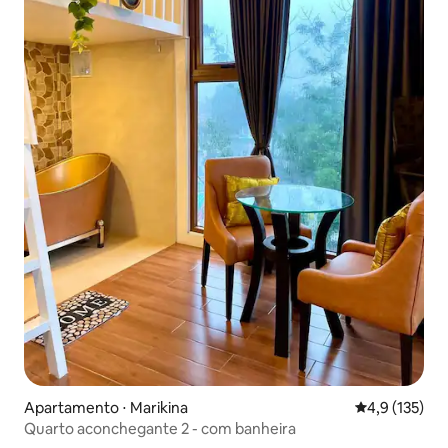
Apartamento ⋅ Marikina
4,9 de uma av
4,9 (135)
Quarto aconchegante 2 - com banheira