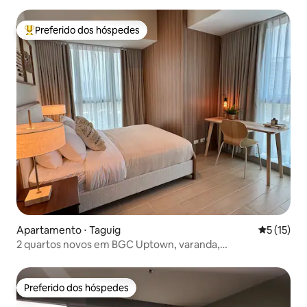
Preferido dos hóspedes
Entre os melhores preferidos dos hóspedes
Apartamento ⋅ Taguig
5 de uma a
5 (15)
2 quartos novos em BGC Uptown, varanda,
estacionamento gratuito
Preferido dos hóspedes
Preferido dos hóspedes