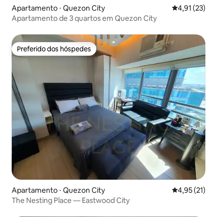
Apartamento ⋅ Quezon City
4,91 de uma a
4,91 (23)
Apartamento de 3 quartos em Quezon City
Preferido dos hóspedes
Preferido dos hóspedes
Apartamento ⋅ Quezon City
4,95 de uma a
4,95 (21)
The Nesting Place — Eastwood City