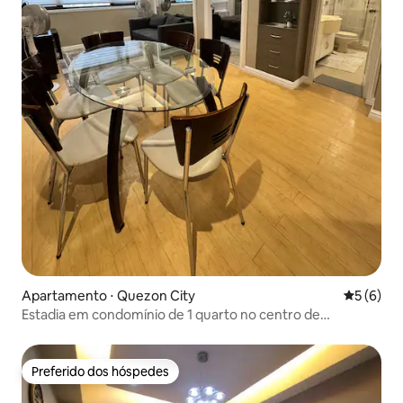
Apartamento ⋅ Quezon City
5 de uma 
5 (6)
Estadia em condomínio de 1 quarto no centro de
Eastwood
Preferido dos hóspedes
Preferido dos hóspedes