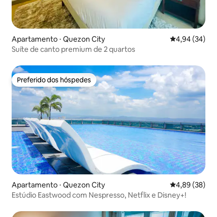
Apartamento ⋅ Quezon City
4,94 de uma a
4,94 (34)
Suíte de canto premium de 2 quartos
Preferido dos hóspedes
Preferido dos hóspedes
Apartamento ⋅ Quezon City
4,89 de uma a
4,89 (38)
Estúdio Eastwood com Nespresso, Netflix e Disney+!