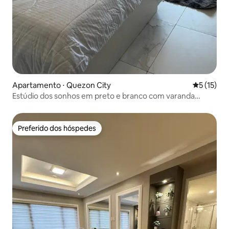
Apartamento ⋅ Quezon City
5 de uma a
5 (15)
Estúdio dos sonhos em preto e branco com varanda
privativa
Preferido dos hóspedes
Preferido dos hóspedes