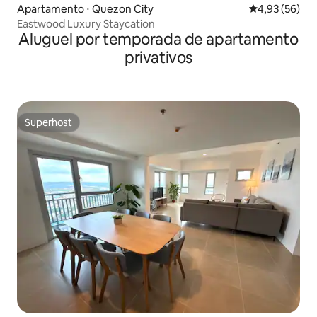
Apartamento ⋅ Quezon City
4,93 de uma a
4,93 (56)
Eastwood Luxury Staycation
Aluguel por temporada de apartamento
privativos
Superhost
Superhost