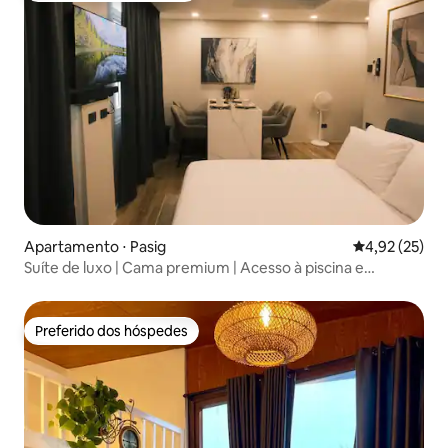
Apartamento ⋅ Pasig
4,92 de uma a
4,92 (25)
Suíte de luxo | Cama premium | Acesso à piscina e
academia
Preferido dos hóspedes
Preferido dos hóspedes