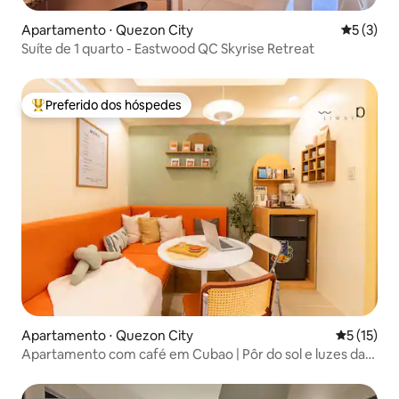
Apartamento ⋅ Quezon City
5 de uma 
5 (3)
Suíte de 1 quarto - Eastwood QC Skyrise Retreat
Preferido dos hóspedes
Entre os melhores preferidos dos hóspedes
Apartamento ⋅ Quezon City
5 de uma a
5 (15)
Apartamento com café em Cubao | Pôr do sol e luzes da
cidade