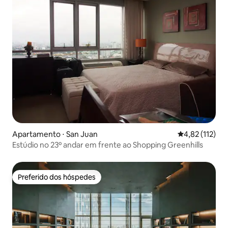
Apartamento ⋅ San Juan
4,82 de uma av
4,82 (112)
Estúdio no 23º andar em frente ao Shopping Greenhills
Preferido dos hóspedes
Preferido dos hóspedes