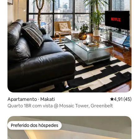
Apartamento ⋅ Makati
4,91 de uma a
4,91 (45)
Quarto 1BR com vista @ Mosaic Tower, Greenbelt
Preferido dos hóspedes
Preferido dos hóspedes