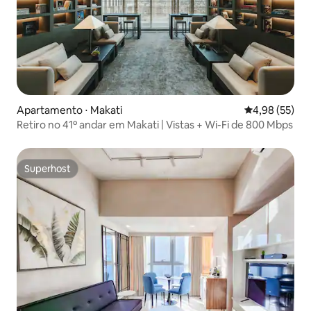
Apartamento ⋅ Makati
4,98 de uma a
4,98 (55)
Retiro no 41º andar em Makati | Vistas + Wi-Fi de 800 Mbps
Superhost
Superhost