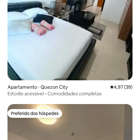
Apartamento ⋅ Quezon City
4,97 de uma a
4,97 (39)
Estúdio acessível • Comodidades completas
Preferido dos hóspedes
Preferido dos hóspedes