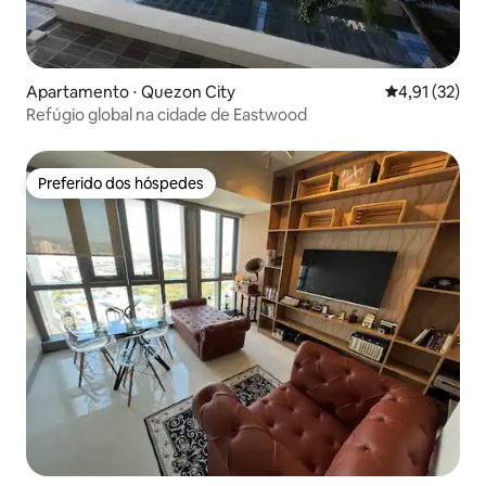
Apartamento ⋅ Quezon City
4,91 de uma a
4,91 (32)
Refúgio global na cidade de Eastwood
Preferido dos hóspedes
Preferido dos hóspedes