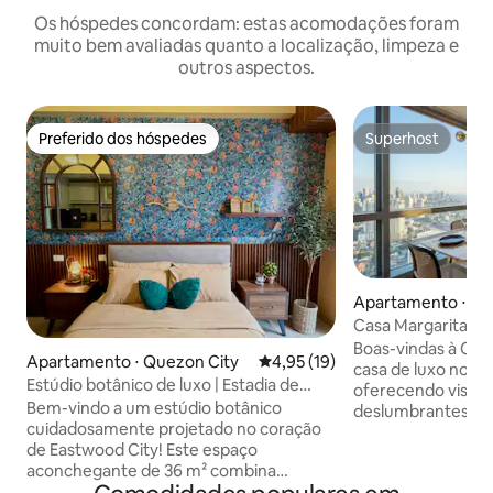
Os hóspedes concordam: estas acomodações foram
muito bem avaliadas quanto a localização, limpeza e
outros aspectos.
Preferido dos hóspedes
Superhost
Preferido dos hóspedes
Superhost
Apartamento ⋅ Qu
Casa Margarita | V
horizonte de Eas
Boas-vindas à C
Apartamento ⋅ Quezon City
4,95 de uma avaliação média de
4,95 (19)
casa de luxo no c
Estúdio botânico de luxo | Estadia de
oferecendo vista
designer + vista da cidade
Bem-vindo a um estúdio botânico
deslumbrantes da 
cuidadosamente projetado no coração
premium para uma 
de Eastwood City! Este espaço
✔ Unidade de esqu
aconchegante de 36 m² combina
andar ✔ Vistas pa
texturas verdes, tons de madeira