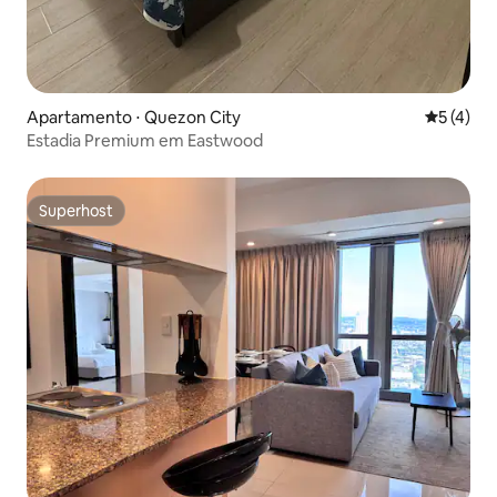
Apartamento ⋅ Quezon City
5 de uma 
5 (4)
Estadia Premium em Eastwood
Superhost
Superhost