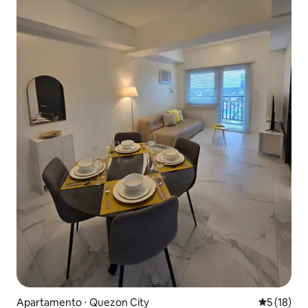
Apartamento ⋅ Quezon City
5 de uma a
5 (18)