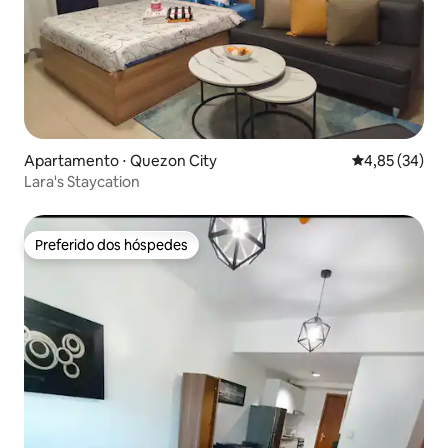
Apartamento ⋅ Quezon City
4,85 de uma a
4,85 (34)
Lara's Staycation
Preferido dos hóspedes
Preferido dos hóspedes