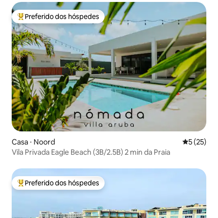
Preferido dos hóspedes
Entre os melhores preferidos dos hóspedes
Casa ⋅ Noord
5 de uma a
5 (25)
Vila Privada Eagle Beach (3B/2.5B) 2 min da Praia
Preferido dos hóspedes
Entre os melhores preferidos dos hóspedes