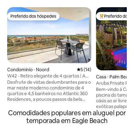
Preferido dos hóspedes
Preferido dos 
Preferido dos hóspedes
Entre os melhore
Condomínio ⋅ Noord
5 de uma avaliação média de
5 (14)
W42 - Retiro elegante de 4 quartos | A
Casa ⋅ Palm Beach
poucos passos de Eagle
Desfrute de vistas deslumbrantes para o
Aruba Private Reso
mar neste moderno condomínio de 4
seu
Bem-vindo à Casa Carmel
quartos e 4,5 banheiros no Atlantic 360
piscina do tamanh
Residences, a poucos passos da bela
oásis ao ar livre. D
Eagle Beach. Projetada para conforto e
exóticas palapas o
estilo, esta unidade espaçosa dispõe de
Comodidades populares em aluguel por
sol. Seja qual for 
3 quartos king e 1 quarto queen, cada
Carmella tem como
temporada em Eagle Beach
um com banheiros privativos, além de
fica a uma curta 
uma área de estar aberta com Smart TV,
Beach, uma das pr
cozinha totalmente equipada e varanda