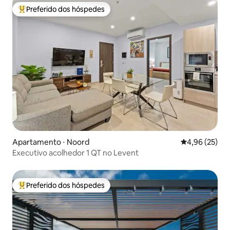
Preferido dos hóspedes
Entre os melhores preferidos dos hóspedes
Apartamento ⋅ Noord
4,96 de uma a
4,96 (25)
Executivo acolhedor 1 QT no Levent
Preferido dos hóspedes
Entre os melhores preferidos dos hóspedes