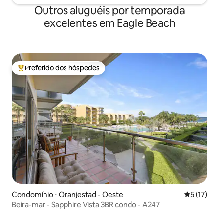
Outros aluguéis por temporada
excelentes em Eagle Beach
Preferido dos hóspedes
Entre os melhores preferidos dos hóspedes
Condomínio ⋅ Oranjestad - Oeste
5 de uma a
5 (17)
Beira-mar - Sapphire Vista 3BR condo - A247