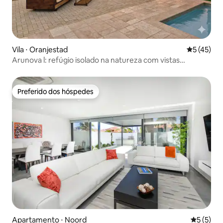
Vila ⋅ Oranjestad
5 de uma a
5 (45)
Arunova l: refúgio isolado na natureza com vistas
privativas
Preferido dos hóspedes
Preferido dos hóspedes
Apartamento ⋅ Noord
5 de uma 
5 (5)