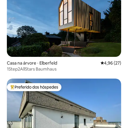
Casa na árvore ⋅ Elberfeld
4,96 de uma a
4,96 (27)
1Step2AllStars Baumhaus
Preferido dos hóspedes
Entre os melhores preferidos dos hóspedes