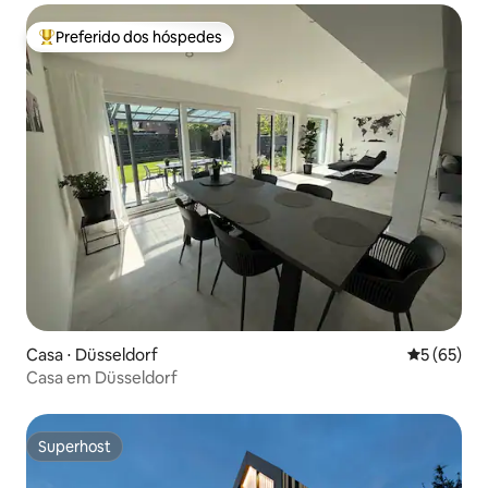
Preferido dos hóspedes
Entre os melhores preferidos dos hóspedes
Casa ⋅ Düsseldorf
5 de uma a
5 (65)
Casa em Düsseldorf
Superhost
Superhost