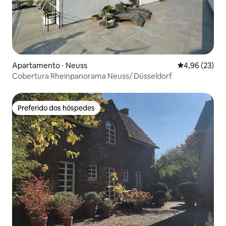
Apartamento ⋅ Neuss
4,96 de uma a
4,96 (23)
Cobertura Rheinpanorama Neuss/ Düsseldorf
Preferido dos hóspedes
Preferido dos hóspedes