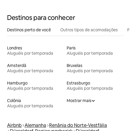
Destinos para conhecer
Destinos perto de você
Outros tipos de acomodações
Pr
Londres
Paris
Aluguéis por temporada
Aluguéis por temporada
Amsterdã
Bruxelas
Aluguéis por temporada
Aluguéis por temporada
Hamburgo
Estrasburgo
Aluguéis por temporada
Aluguéis por temporada
Colônia
Mostrar mais
Aluguéis por temporada
Airbnb
Alemanha
Renânia do Norte-Vestfália