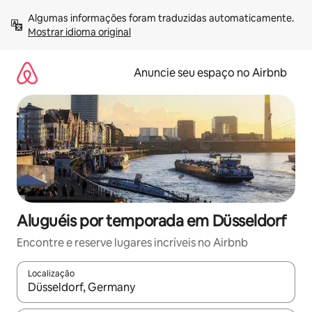
Pular
Algumas informações foram traduzidas automaticamente. 
para
Mostrar idioma original
o
conteúdo
Anuncie seu espaço no Airbnb
Aluguéis por temporada em Düsseldorf
Encontre e reserve lugares incríveis no Airbnb
Localização
Quando os resultados estiverem disponíveis, explore-os usando