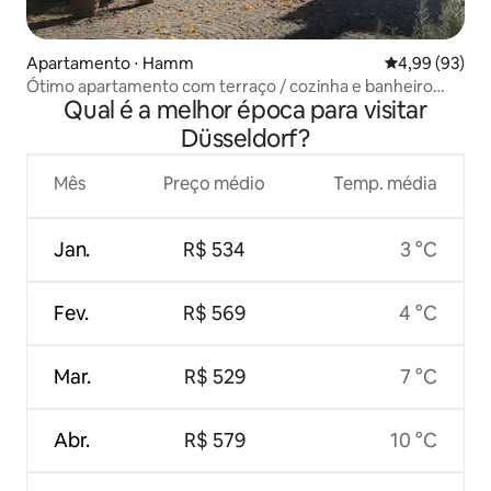
Apartamento ⋅ Hamm
4,99 de uma a
4,99 (93)
Ótimo apartamento com terraço / cozinha e banheiro
Qual é a melhor época para visitar
novo
Düsseldorf?
Mês
Preço médio
Temp. média
Jan.
R$ 534
3 °C
Fev.
R$ 569
4 °C
Mar.
R$ 529
7 °C
Abr.
R$ 579
10 °C