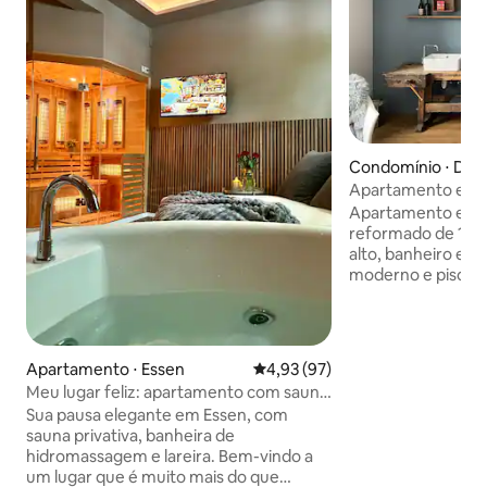
Condomínio ⋅ Düs
Apartamento em F
Apartamento em p
reformado de 1910,
alto, banheiro esp
moderno e piso de
apartamento está 
animado de Flinge
número de cafés, 
pequenas lojas na
Apartamento ⋅ Essen
4,93 de uma avaliação média de
4,93 (97)
parada de bonde m
Meu lugar feliz: apartamento com sauna
cerca de 150 metro
e hidromassagem
Sua pausa elegante em Essen, com
Fazemos parte do 
sauna privativa, banheira de
portanto, a regul
hidromassagem e lareira. Bem-vindo a
estacionamento res
um lugar que é muito mais do que
nós. Se você estiv