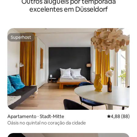
Outros aluguéis por temporada
excelentes em Düsseldorf
Superhost
Superhost
Apartamento ⋅ Stadt-Mitte
4,88 de uma av
4,88 (88)
Oásis no quintal no coração da cidade