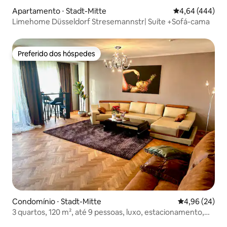
Apartamento ⋅ Stadt-Mitte
4,64 de uma ava
4,64 (444)
Limehome Düsseldorf Stresemannstr| Suíte +Sofá-cama
Preferido dos hóspedes
Preferido dos hóspedes
Condomínio ⋅ Stadt-Mitte
4,96 de uma a
4,96 (24)
3 quartos, 120 m², até 9 pessoas, luxo, estacionamento,
ar-condicionado