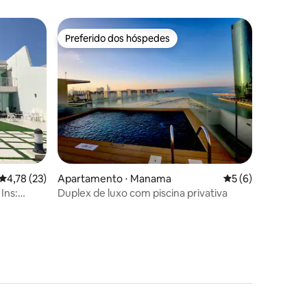
Preferido dos hóspedes
Preferido dos hóspedes
ções
4,78 de uma avaliação média de 5, 23 avaliações
4,78 (23)
Apartamento ⋅ Manama
5 de uma avaliaçã
5 (6)
Ins:
Duplex de luxo com piscina privativa