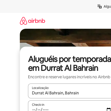
Pular
Algu
para
o
conteúdo
Aluguéis por temporada
em Durrat Al Bahrain
Encontre e reserve lugares incríveis no Airbnb
Localização
Quando os resultados estiverem disponíveis, expl
Check-in