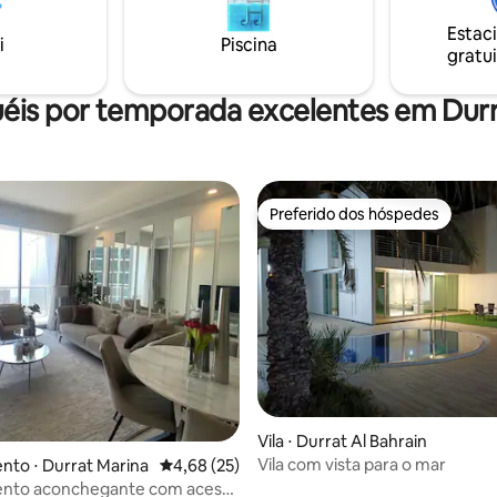
Estacionamento gratuito dentr
totalmente equipada
do prédio Discotecas e restaur
Estac
es: piscina, paddle, academia,
i
Piscina
proximidades mesa de bilhar, t
gratui
do (24h), segurança,
dardos
, TV, Wi-Fi, ferro de passar,
apor
éis por temporada excelentes em Durr
Preferido dos hóspedes
Preferido dos hóspedes
média de 5, 37 avaliações
Vila ⋅ Durrat Al Bahrain
Vila com vista para o mar
to ⋅ Durrat Marina
4,68 de uma avaliação média de 5, 25 avalia
4,68 (25)
nto aconchegante com acesso