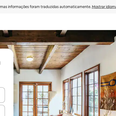
mas informações foram traduzidas automaticamente. 
Mostrar idioma
ore-os usando as seta para cima e para baixo do teclado ou tocando e