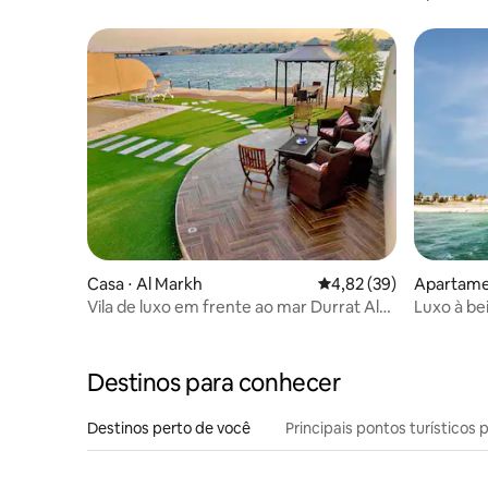
à piscina
Casa ⋅ Al Markh
4,82 de uma avaliação 
4,82 (39)
Apartamen
rat Al Bah
Vila de luxo em frente ao mar Durrat Al
Luxo à bei
Bahrain com piscina
privativa 
Destinos para conhecer
Destinos perto de você
Principais pontos turísticos 