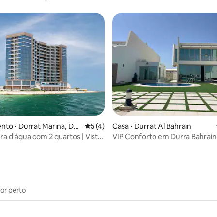
média de 5, 39 avaliações
to ⋅ Durrat Marina, Dur
5 de uma avaliação média de 5, 4 avalia
5 (4)
Casa ⋅ Durrat Al Bahrain
rain
ra d'água com 2 quartos | Vista
VIP Conforto em Durra Bahrain 
para o iate club
durratbah
por perto