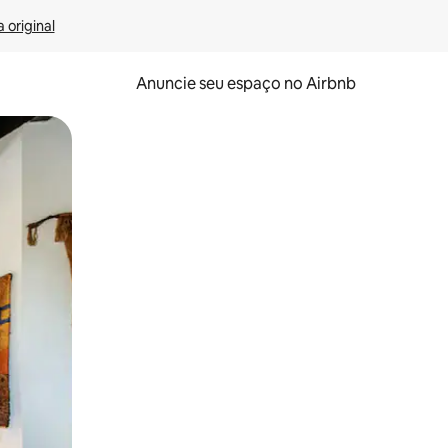
 original
Anuncie seu espaço no Airbnb
 deslizando o dedo na tela.