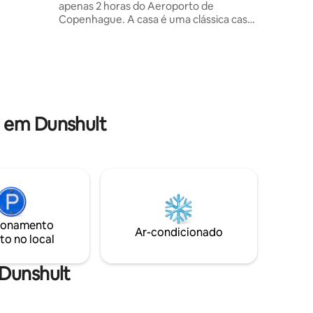
apenas 2 horas do Aeroporto de
ais
Copenhague. A casa é uma clássica casa
vermelha sueca com vista para dois lagos
oalhas
e nada além de floresta. A casa está
ra o
decorada em um estilo antigo e
aconchegante com todo o luxo diário
como máquina de lavar louça, máquina
de lavar roupa e um banheiro moderno.
Você tem acesso ao próprio cais com
 em Dunshult
barco a remo, caiaque e natação. Há
muitas oportunidades para ir pescar,
caminhar ou ver alces ou veados perto
da casa
ionamento
Ar-condicionado
to no local
 Dunshult