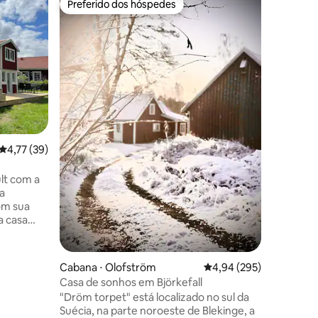
Preferido dos hóspedes
Preferi
Preferido dos hóspedes
Preferi
Hasslö G
Se você g
estrelado
nosso gl
vista par
tem uma 
solteiro.
lenha da Sa
bem-vindos. A cozinha ex
equipada
ções
4,77 de uma avaliação média de 5, 39 avaliações
4,77 (39)
cafeteir
para carreg
cama e to
lt com a
até 12 a
na
acompanh
om sua
létrico
00 metros
Cabana ⋅ Olofström
4,94 de uma avaliação m
4,94 (295)
s a pé),
Casa de sonhos em Björkefall
aria,
"Dröm torpet" está localizado no sul da
aria de
Suécia, na parte noroeste de Blekinge, a
os que