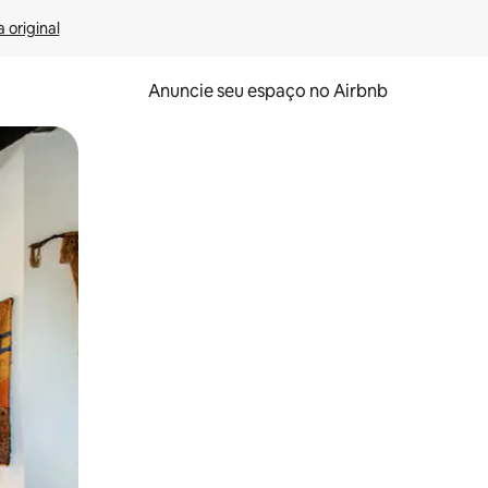
 original
Anuncie seu espaço no Airbnb
 deslizando o dedo na tela.