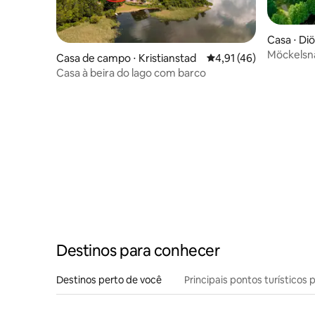
Casa ⋅ Diö
Möckelsnäs Villan. À be
Casa de campo ⋅ Kristianstad
4,91 de uma avaliação 
4,91 (46)
pessoas.
Casa à beira do lago com barco
Destinos para conhecer
Destinos perto de você
Principais pontos turísticos 