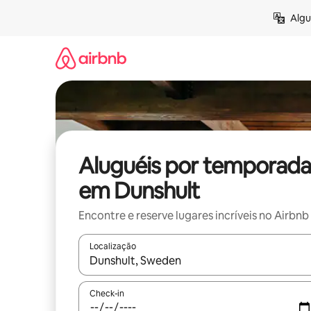
Pular
Algu
para
o
conteúdo
Aluguéis por temporada
em Dunshult
Encontre e reserve lugares incríveis no Airbnb
Localização
Quando os resultados estiverem disponíveis, expl
Check-in