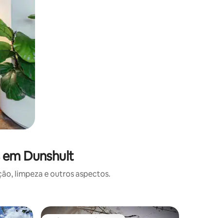
s em Dunshult
o, limpeza e outros aspectos.
Tenda ⋅ K