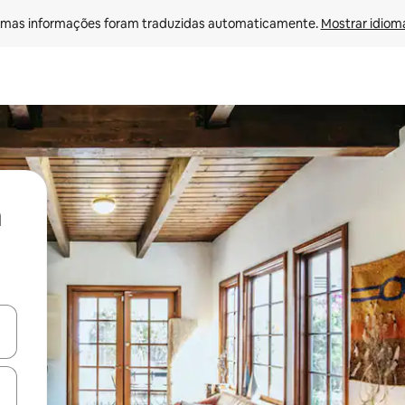
mas informações foram traduzidas automaticamente. 
Mostrar idioma
ore-os usando as seta para cima e para baixo do teclado ou tocando e