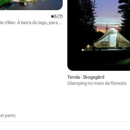
5 de uma avaliação média de 5, 7 avalia
5 (7)
ira do lago, para 12
média de 5, 46 avaliações
Tenda ⋅ Skogsgård
Glamping no meio da floresta
por perto