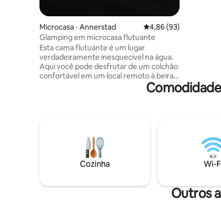
lago e no
frequente
Lençóis, t
Microcasa ⋅ Annerstad
4,86 de uma avaliação 
4,86 (93)
Glamping em microcasa flutuante
Esta cama flutuante é um lugar
verdadeiramente inesquecível na água.
Aqui você pode desfrutar de um colchão
confortável em um local remoto à beira
Comodidades
da água. Aproveite a sua estadia no
nosso ancoradouro privado com vista
para o lago Você pode chegar à nossa
fazenda, loja, café e pizzaria de canoa.
Lá, você tem acesso ao chuveiro e às
instalações do nosso acampamento.
Você pode pedir comida no nosso café
ou trazer seu próprio piquenique para o
acampamento. Uma estadia em
Cozinha
Wi-F
acampamento sem água corrente,
eletricidade ou banheiro, longe da
civilização. Canoa incluída.
Outros a