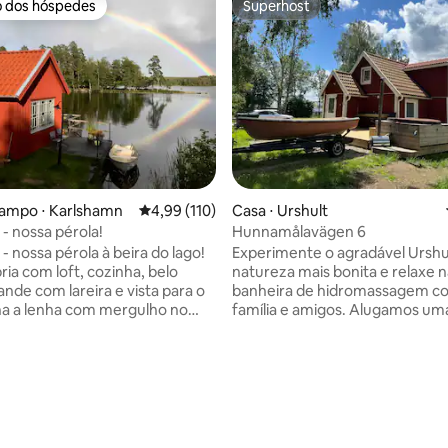
o dos hóspedes
Superhost
o dos hóspedes
Superhost
campo ⋅ Karlshamn
4,99 de uma avaliação média de 5, 110 avalia
4,99 (110)
Casa ⋅ Urshult
 - nossa pérola!
Hunnamålavägen 6
- nossa pérola à beira do lago!
Experimente o agradável Urshu
ria com loft, cozinha, belo
natureza mais bonita e relaxe 
ande com lareira e vista para o
banheira de hidromassagem c
família e amigos. Alugamos uma casa
do. Banheira de
recém-renovada, fresca e
sagem no cais, sempre quente.
aconchegante, além de barco e
anho a 5 metros da porta.
com ecologista. Da casa leva 5
barco. Se você quiser comprar
para Åsnen (cerca de 10 minuto
ça de pesca, entre em contato
nas proximidades há uma merce
 para lareira e
restaurante/pizzaria, café, pad
 cercada até o
Urshult e muito mais. Querem