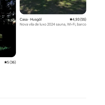
ções
Casa ⋅ Husgöl
4,93 de uma avaliação
4,93 (55)
Nova vila de luxo 2024 sauna, Wi-Fi, barco
5 de uma avaliação média de 5, 36 avaliações
5 (36)