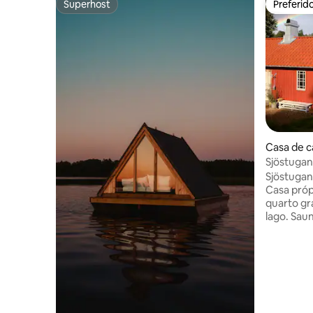
Superhost
Preferid
Superhost
Preferid
Casa de 
Sjöstugan
Sjöstugan 
Casa próp
quarto gr
lago. Sauna a lenha com mergulho no
lago ao la
hidromas
Píer de b
Acesso a 
uma licen
com o anfitrião. Lenha
sauna incluída. A fazenda é