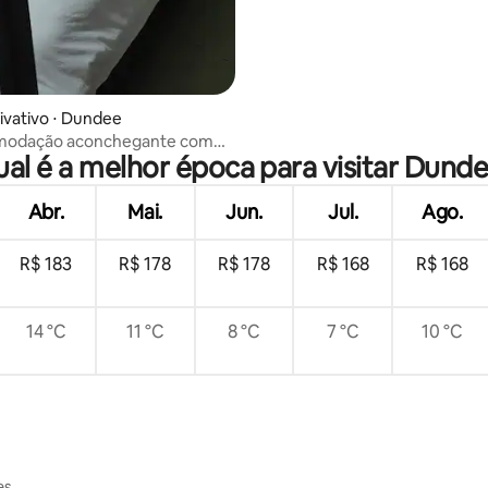
ivativo ⋅ Dundee
modação aconchegante com
al é a melhor época para visitar Dund
privativo
Abr.
Mai.
Jun.
Jul.
Ago.
R$ 183
R$ 178
R$ 178
R$ 168
R$ 168
14 °C
11 °C
8 °C
7 °C
10 °C
es