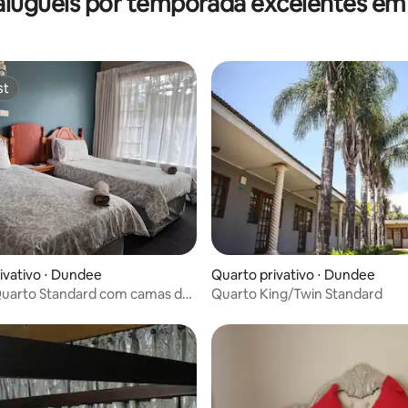
aluguéis por temporada excelentes e
st
st
ivativo ⋅ Dundee
Quarto privativo ⋅ Dundee
Quarto Standard com camas de
Quarto King/Twin Standard
 banheiro privativo