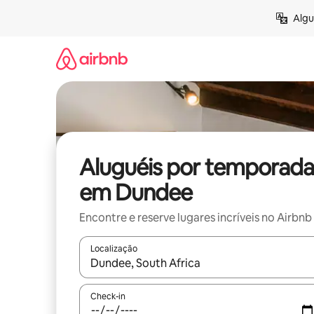
Pular
Algu
para
o
conteúdo
Aluguéis por temporada
em Dundee
Encontre e reserve lugares incríveis no Airbnb
Localização
Quando os resultados estiverem disponíveis, expl
Check-in