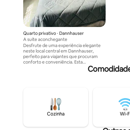
tem uma T
geladeira
gratuito disponíve
telhado d
no verão,
de altura
Quarto privativo ⋅ Dannhauser
entrar no
A suíte aconchegante
baixa. O chalé oferece churrasqueira e
Desfrute de uma experiência elegante
há estaci
neste local central em Dannhauser,
perfeito para viajantes que procuram
conforto e conveniência. Esta
Comodidades
acomodação moderna e
cuidadosamente decorada oferece uma
atmosfera relaxante, tornando-a ideal
para viagens de negócios, estadias
curtas ou visitantes que exploram a
região. O espaço foi projetado para
proporcionar um retiro confortável e
tranquilo, com um interior limpo e
acolhedor e todos os itens essenciais
Cozinha
Wi-F
necessários para uma estadia agradável.
Os hóspedes podem desfrutar de acesso
a lojas locais e comodidades importantes