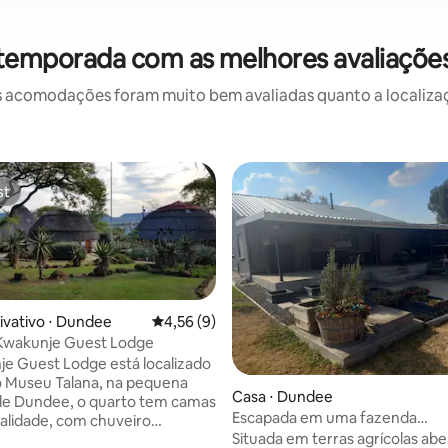
 temporada com as melhores avaliaçõ
 acomodações foram muito bem avaliadas quanto a localizaçã
st
st
ivativo ⋅ Dundee
4,56 de uma avaliação média de 5, 9 avalia
4,56 (9)
Kwakunje Guest Lodge
e Guest Lodge está localizado
o Museu Talana, na pequena
Casa ⋅ Dundee
e, o quarto tem camas
Escapada em uma fazenda
alidade, com chuveiro
aconchegante com vistas.
Situada em terras agrícolas ab
aso sanitário e bacia. Também