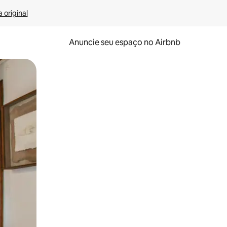
 original
Anuncie seu espaço no Airbnb
 deslizando o dedo na tela.