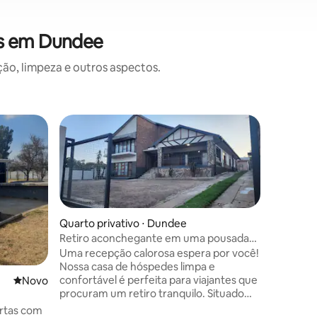
es em Dundee
o, limpeza e outros aspectos.
Casa ⋅ D
Ma Time 
Você é b
casa ani
3 quarto
solteiro 
uma cama
Quarto privativo ⋅ Dundee
fácil de 
ções
Retiro aconchegante em uma pousada
estrada.
*com estacionamento
Uma recepção calorosa espera por você!
incrível
Nossa casa de hóspedes limpa e
comunitár
confortável é perfeita para viajantes que
Novo lugar para ficar
Novo
aviões.
procuram um retiro tranquilo. Situado
em um ambiente sereno, desfrute de
ertas com