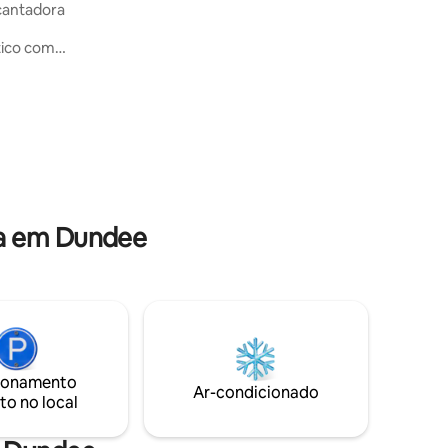
vistas panorâmicas, estacionamento
ncantadora
seguro e um ambiente relaxante. Seja
para negócios ou lazer, nosso espaço
tico com
aconchegante garante uma estadia
os de
tranquila. 🌿✨
nha e uma
 sensação
uarto tem
elegante.
 ervas do
retiro
da em Dundee
ionamento
Ar-condicionado
to no local