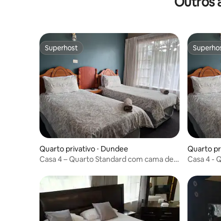
Outros 
nas proximidades.
Superhost
Superho
Superhost
Superho
Quarto privativo ⋅ Dundee
Quarto pr
Casa 4 – Quarto Standard com cama de
Casa 4 - 
casal e banheiro privativo
solteiro e