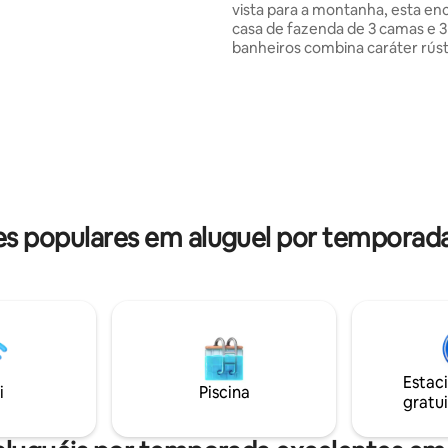
vista para a montanha, esta e
V de tela plana, chaleira,
casa de fazenda de 3 camas e 3
 de bar e micro-ondas e Wi-Fi
banheiros combina caráter rús
l Cada cabana tem
conforto real. Tetos abobadad
e palha que mantém é fresco
madeira, um antigo fogão a le
 mas a porta de entrada não é
varanda envolvente criam uma
 padrão, é preciso dobrar para
calorosa e acolhedora. Cada q
 quarto, através de uma porta
seu próprio banheiro privativo 
Desfrute de um braai no pátio,
onamento gratuito no local.
jardim e gramados amplos. Um 
tranquilo e genuíno no campo.
 populares em aluguel por tempora
Estac
i
Piscina
gratui