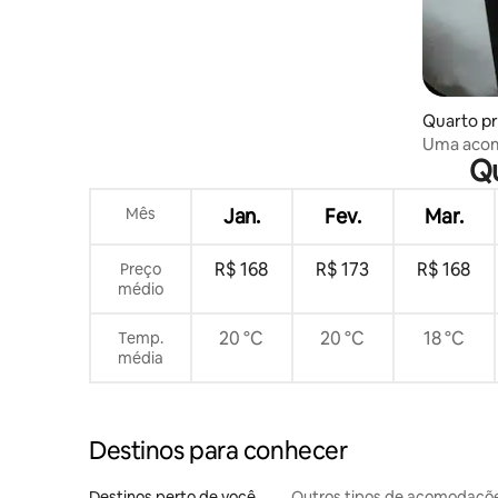
Quarto pr
Uma aco
Qu
banheiro 
Mês
Jan.
Fev.
Mar.
R$ 168
R$ 173
R$ 168
Preço
médio
20 °C
20 °C
18 °C
Temp.
média
Destinos para conhecer
Destinos perto de você
Outros tipos de acomodaçõ