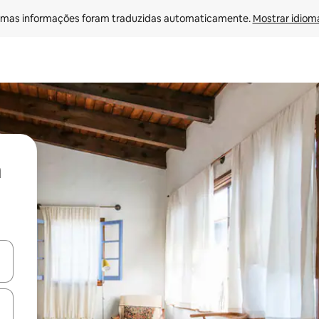
mas informações foram traduzidas automaticamente. 
Mostrar idioma
ore-os usando as seta para cima e para baixo do teclado ou tocando e