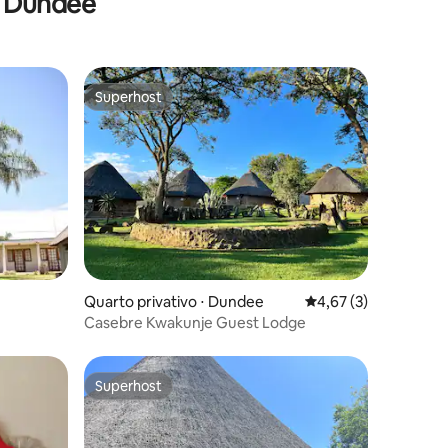
m Dundee
Superhost
Superhost
Quarto privativo ⋅ Dundee
4,67 de uma avaliaçã
4,67 (3)
Casebre Kwakunje Guest Lodge
Superhost
Superhost