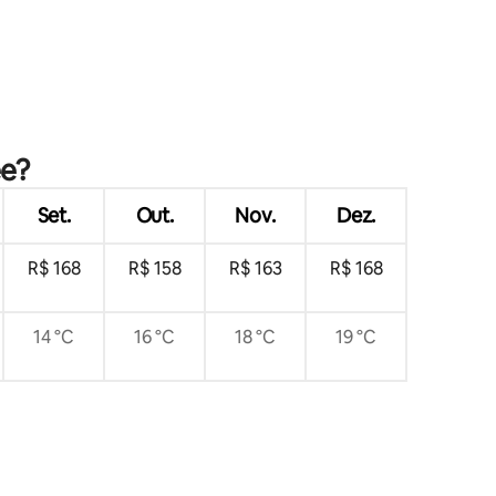
ee?
Set.
Out.
Nov.
Dez.
R$ 168
R$ 158
R$ 163
R$ 168
14 °C
16 °C
18 °C
19 °C