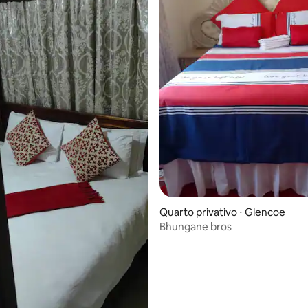
Quarto privativo ⋅ Glencoe
Bhungane bros