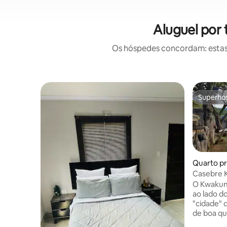
Aluguel por
Os hóspedes concordam: estas
Superho
Superho
Quarto pr
Casebre 
O Kwakunj
ao lado d
"cidade" de Dunde
de boa qu
privativo, v