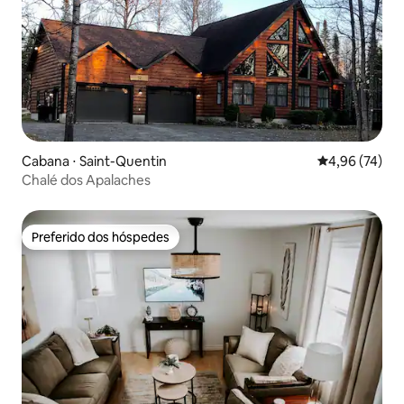
Cabana ⋅ Saint-Quentin
4,96 de uma a
4,96 (74)
Chalé dos Apalaches
Preferido dos hóspedes
Preferido dos hóspedes