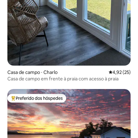
Casa de campo ⋅ Charlo
4,92 de uma a
4,92 (25)
Casa de campo em frente à praia com acesso à praia
Preferido dos hóspedes
Entre os melhores preferidos dos hóspedes