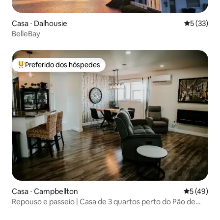
Casa ⋅ Dalhousie
5 de uma a
5 (33)
BelleBay
Preferido dos hóspedes
Entre os melhores preferidos dos hóspedes
Casa ⋅ Campbellton
5 de uma a
5 (49)
Repouso e passeio | Casa de 3 quartos perto do Pão de
Açúcar e do centro da cidade