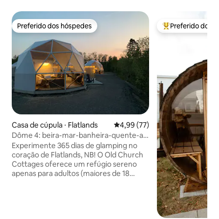
Preferido dos hóspedes
Preferido dos 
Preferido dos hóspedes
Entre os melhore
Casa de cúpula ⋅ Flatlands
4,99 de uma avaliação média de
4,99 (77)
Dôme 4: beira-mar-banheira-quente-ar-
condicionado-churrasqueira-cozinha-
Experimente 365 dias de glamping no
banheiro
coração de Flatlands, NB! O Old Church
Cottages oferece um refúgio sereno
apenas para adultos (maiores de 18
anos), isolado para temperaturas de
-45 °C, sob o céu estrelado e cercado
pelo rio Restigouche e pelas montanhas.
Nossas cúpulas dispõem de uma cama