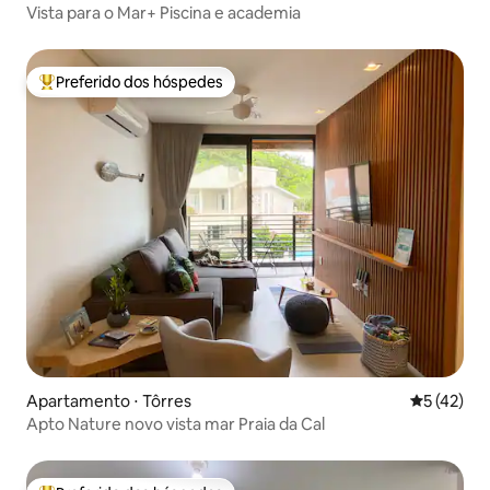
Vista para o Mar+ Piscina e academia
Preferido dos hóspedes
Entre os melhores preferidos dos hóspedes
Apartamento ⋅ Tôrres
5 de uma a
5 (42)
Apto Nature novo vista mar Praia da Cal