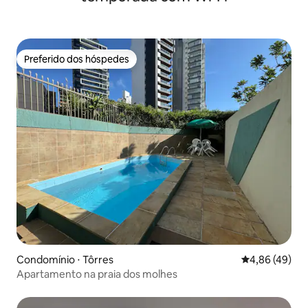
Preferido dos hóspedes
Preferido dos hóspedes
Condomínio ⋅ Tôrres
4,86 de uma a
4,86 (49)
Apartamento na praia dos molhes