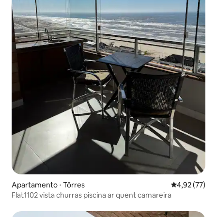
Apartamento ⋅ Tôrres
4,92 de uma a
4,92 (77)
Flat1102 vista churras piscina ar quent camareira