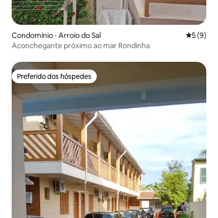
Condomínio ⋅ Arroio do Sal
5 de uma 
5 (9)
Aconchegante próximo ao mar Rondinha
Preferido dos hóspedes
Preferido dos hóspedes