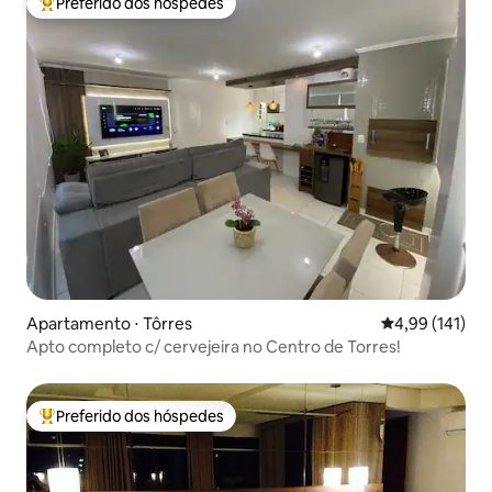
Preferido dos hóspedes
Entre os melhores preferidos dos hóspedes
Apartamento ⋅ Tôrres
4,99 de uma av
4,99 (141)
Apto completo c/ cervejeira no Centro de Torres!
Preferido dos hóspedes
Entre os melhores preferidos dos hóspedes