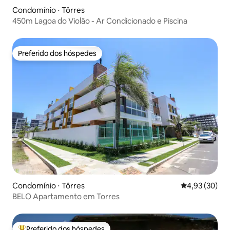
Condomínio ⋅ Tôrres
450m Lagoa do Violão - Ar Condicionado e Piscina
Preferido dos hóspedes
Preferido dos hóspedes
Condomínio ⋅ Tôrres
4,93 de uma a
4,93 (30)
BELO Apartamento em Torres
Preferido dos hóspedes