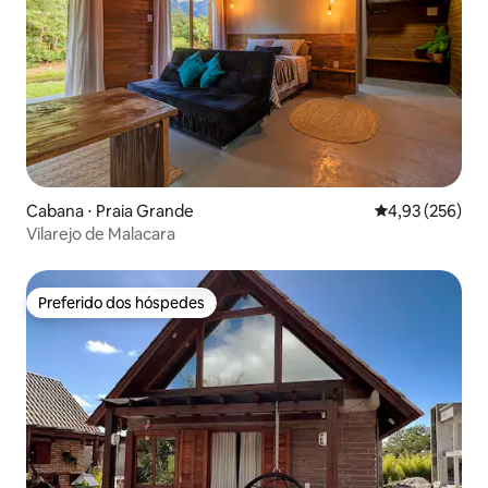
Cabana ⋅ Praia Grande
4,93 de uma av
4,93 (256)
Vilarejo de Malacara
Preferido dos hóspedes
Preferido dos hóspedes