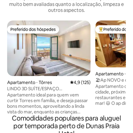
muito bem avaliadas quanto a localização, limpeza e
outros aspectos.
Preferido dos hóspedes
Preferido dos 
Preferido dos hóspedes
Entre os melhore
Apartamento ⋅ Tô
🏖Ap NOVO e comp
Apartamento ⋅ Tôrres
4,9 de uma avaliação média de 
4,9 (125)
pertinho do mar!☀
Apartamento comp
LINDO 3D SUÍTE/ESPAÇO
cidade, próximo a
KIDS/PRAINHA/VISTA/SACADA
Apartamento ideal para quem vem
restaurantes e lojas. Menos de 5 m
curtir Torres em família, e deseja passar
mar! 😃 O ap dispõe de um quarto, sala,
bons momentos, aproveitando a linda
banheiro e cozinha
vista do mar, enquanto as crianças
completamente mo
Comodidades populares para aluguel
brincam em um quarto planejado para a
o uso. Na sala, o ap dispõe de um sofá
diversão. O imóvel foi reformado e
por temporada perto de Dunas Praia
cama tamanho casal. Vista para
conta com 3 dorm, sendo uma suíte com
tanto do ap quanto