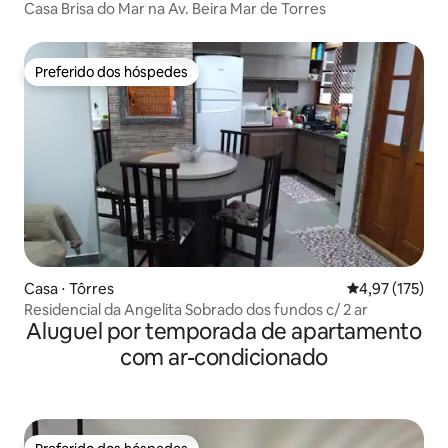
Casa Brisa do Mar na Av. Beira Mar de Torres
Preferido dos hóspedes
Preferido dos hóspedes
Casa ⋅ Tôrres
4,97 de uma av
4,97 (175)
Residencial da Angelita Sobrado dos fundos c/ 2 ar
Aluguel por temporada de apartamento
com ar-condicionado