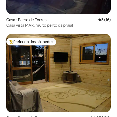
Casa ⋅ Passo de Torres
5 de uma a
5 (16)
Casa vista MAR, muito perto da praia!
Preferido dos hóspedes
Entre os melhores preferidos dos hóspedes