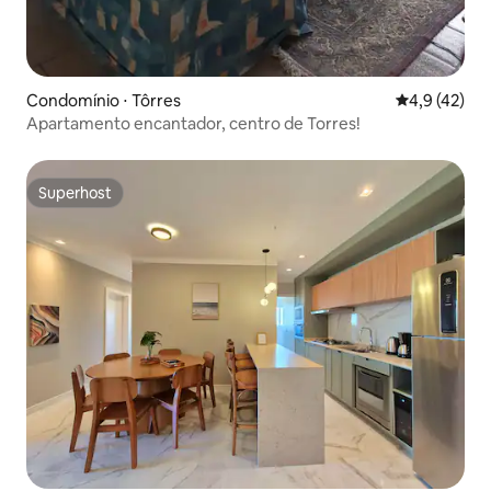
Condomínio ⋅ Tôrres
4,9 de uma a
4,9 (42)
Apartamento encantador, centro de Torres!
Superhost
Superhost