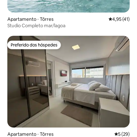
Apartamento ⋅ Tôrres
4,95 de uma a
4,95 (41)
Studio Completo mar/lagoa
Preferido dos hóspedes
Preferido dos hóspedes
Apartamento ⋅ Tôrres
5 de uma a
5 (29)