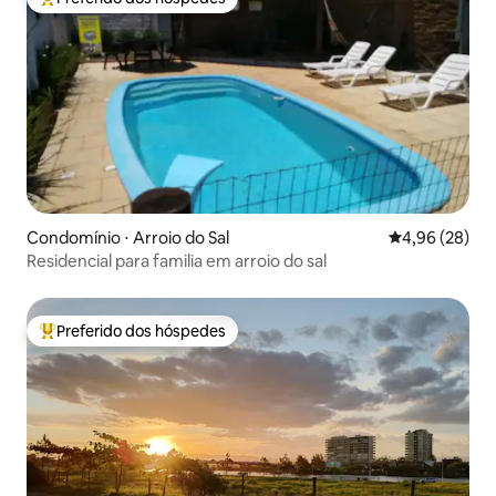
Entre os melhores preferidos dos hóspedes
Condomínio ⋅ Arroio do Sal
4,96 de uma a
4,96 (28)
Residencial para familia em arroio do sal
Preferido dos hóspedes
Entre os melhores preferidos dos hóspedes