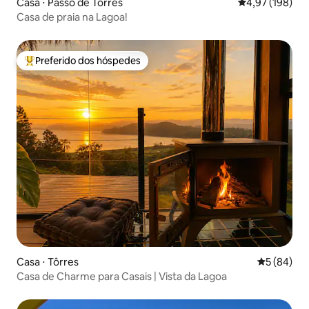
Casa ⋅ Passo de Torres
4,97 de uma av
4,97 (198)
Casa de praia na Lagoa!
Preferido dos hóspedes
Entre os melhores preferidos dos hóspedes
Casa ⋅ Tôrres
5 de uma a
5 (84)
Casa de Charme para Casais | Vista da Lagoa