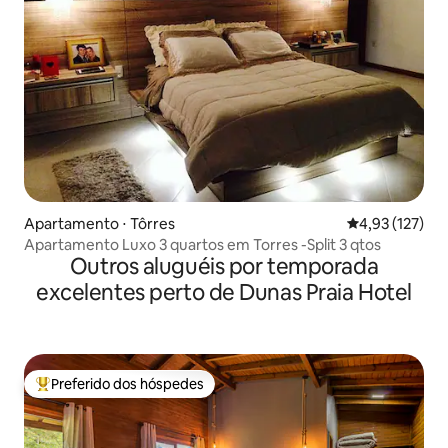
Apartamento ⋅ Tôrres
4,93 de uma av
4,93 (127)
Apartamento Luxo 3 quartos em Torres -Split 3 qtos
Outros aluguéis por temporada
excelentes perto de Dunas Praia Hotel
Preferido dos hóspedes
Entre os melhores preferidos dos hóspedes