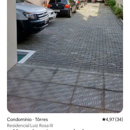
Condomínio ⋅ Tôrres
4,97 de uma a
4,97 (34)
Residencial Luiz Rosa III