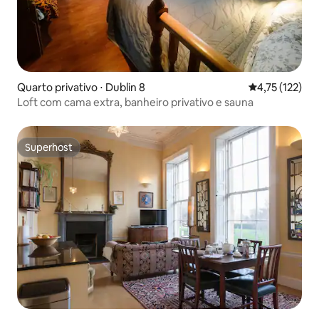
Quarto privativo ⋅ Dublin 8
4,75 de uma av
4,75 (122)
Loft com cama extra, banheiro privativo e sauna
Superhost
Superhost