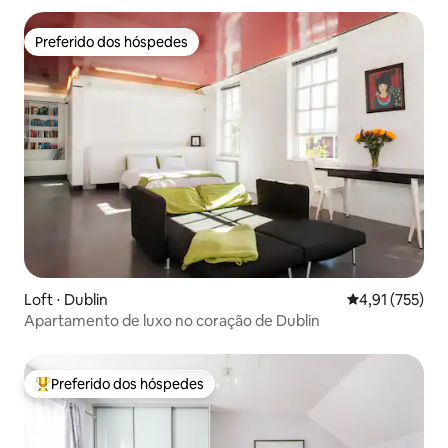
Preferido dos hóspedes
Preferido dos hóspedes
Loft ⋅ Dublin
4,91 de uma av
4,91 (755)
Apartamento de luxo no coração de Dublin
Preferido dos hóspedes
Entre os melhores preferidos dos hóspedes