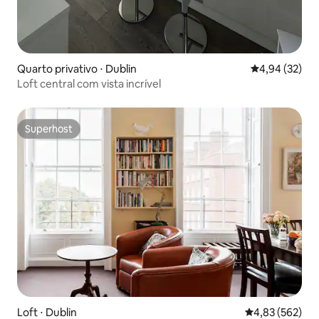
Quarto privativo ⋅ Dublin
4,94 de uma a
4,94 (32)
Loft central com vista incrível
Superhost
Superhost
Loft ⋅ Dublin
4,83 de uma av
4,83 (562)