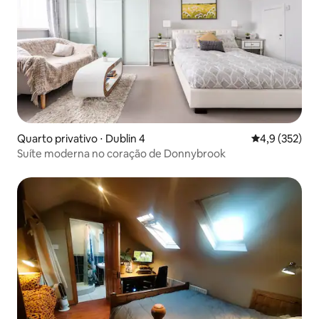
Quarto privativo ⋅ Dublin 4
4,9 de uma av
4,9 (352)
Suíte moderna no coração de Donnybrook