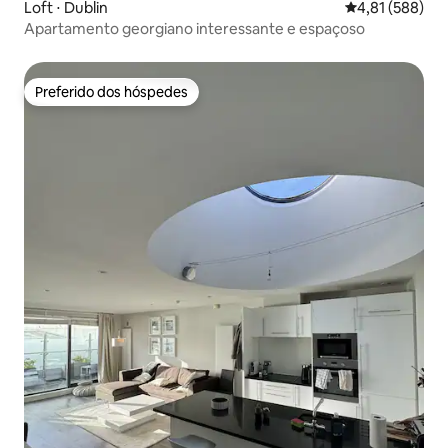
Loft ⋅ Dublin
4,81 de uma av
4,81 (588)
Apartamento georgiano interessante e espaçoso
Preferido dos hóspedes
Preferido dos hóspedes