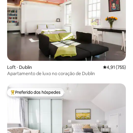
Loft ⋅ Dublin
4,91 de uma av
4,91 (755)
Apartamento de luxo no coração de Dublin
Preferido dos hóspedes
Entre os melhores preferidos dos hóspedes