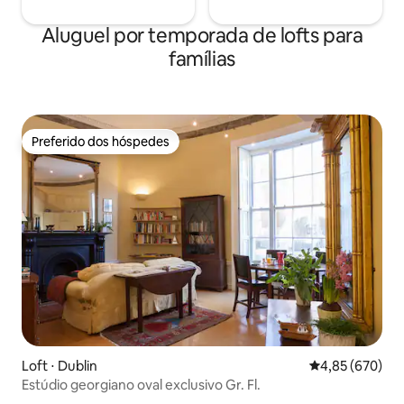
Aluguel por temporada de lofts para
famílias
Preferido dos hóspedes
Preferido dos hóspedes
Loft ⋅ Dublin
4,85 de uma ava
4,85 (670)
Estúdio georgiano oval exclusivo Gr. Fl.