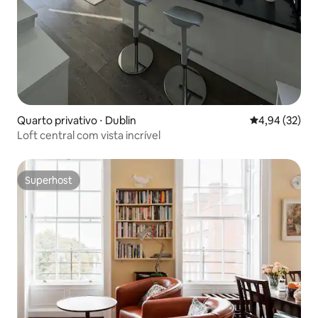
Quarto privativo ⋅ Dublin
4,94 de uma a
4,94 (32)
Loft central com vista incrível
Superhost
Superhost