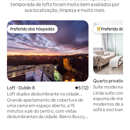
temporada de lofts foram muito bem avaliados por
sua localização, limpeza e muito mais.
Preferido dos hóspedes
Preferido dos 
Preferido dos hóspedes
Entre os melhore
Quarto privativo ⋅ 
Suíte moderna no
Loft ⋅ Dublin 8
5 de uma avaliação média de
5 (12)
Donnybrook
Linda suíte com c
Loft duplex deslumbrante na cidade
espuma de memór
com terraço
Grande apartamento de cobertura de
modernos de alta q
uma cama em espaço aberto, a 15
sofá e escrivanin
minutos a pé do centro, com vistas
roupas em armário
deslumbrantes da cidade. Bairro Buzzy,
fosco e grande c
edifício tranquilo. Varanda com terraço
uma seção há uma
virada a sul com vista para as montanhas