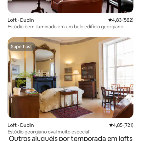
Loft ⋅ Dublin
4,83 de uma av
4,83 (562)
Estúdio bem iluminado em um belo edifício georgiano
Superhost
Superhost
Loft ⋅ Dublin
4,85 de uma av
4,85 (721)
Estúdio georgiano oval muito especial
Outros aluguéis por temporada em lofts