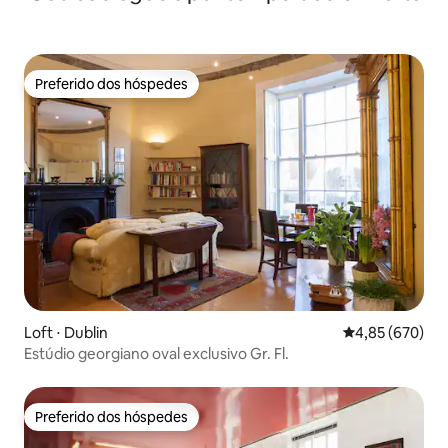
Preferido dos hóspedes
Preferido dos hóspedes
Loft ⋅ Dublin
4,85 de uma ava
4,85 (670)
Estúdio georgiano oval exclusivo Gr. Fl.
Preferido dos hóspedes
Preferido dos hóspedes