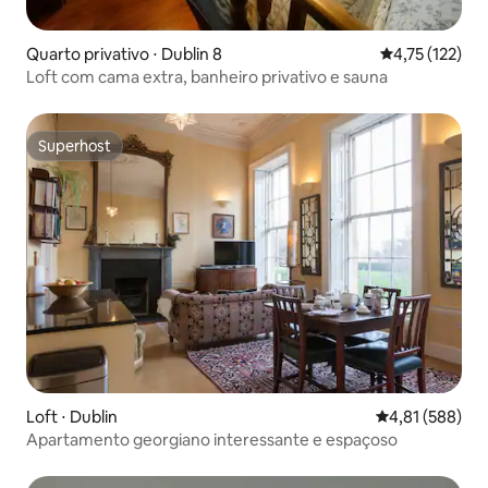
Quarto privativo ⋅ Dublin 8
4,75 de uma av
4,75 (122)
Loft com cama extra, banheiro privativo e sauna
Superhost
Superhost
Loft ⋅ Dublin
4,81 de uma av
4,81 (588)
Apartamento georgiano interessante e espaçoso