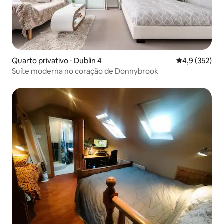
Quarto privativo ⋅ Dublin 4
4,9 de uma av
4,9 (352)
Suíte moderna no coração de Donnybrook