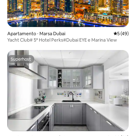
Apartamento ⋅ Marsa Dubai
5 de uma a
5 (49)
Yacht Club# 5* Hotel Perks#Dubai EYE e Marina View
Superhost
Superhost