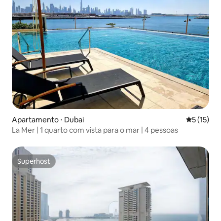
Apartamento ⋅ Dubai
5 de uma a
5 (15)
La Mer | 1 quarto com vista para o mar | 4 pessoas
Superhost
Superhost