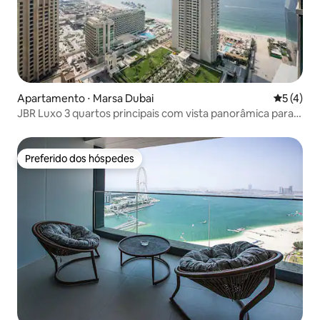
Apartamento ⋅ Marsa Dubai
5 de uma 
5 (4)
JBR Luxo 3 quartos principais com vista panorâmica para o
mar
Preferido dos hóspedes
Preferido dos hóspedes