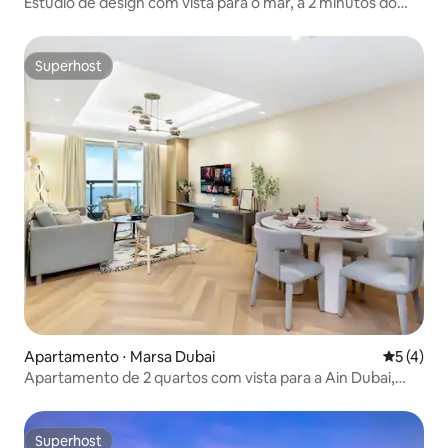
Estúdio de design com vista para o mar, a 2 minutos do
mar
Superhost
Superhost
Apartamento ⋅ Marsa Dubai
5 de uma 
5 (4)
Apartamento de 2 quartos com vista para a Ain Dubai,
Palm e Marina
Superhost