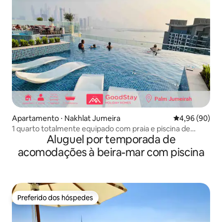
Apartamento ⋅ Nakhlat Jumeira
4,96 de uma av
4,96 (90)
1 quarto totalmente equipado com praia e piscina de
Aluguel por temporada de
borda infinita
acomodações à beira-mar com piscina
Preferido dos hóspedes
Preferido dos hóspedes