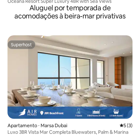
Oceana Resort Super Luxury 4BR with Sea Views
Aluguel por temporada de
acomodações à beira-mar privativas
Superhost
Superhost
Apartamento ⋅ Marsa Dubai
5 de uma 
5 (3)
Luxo 3BR Vista Mar Completa Bluewaters, Palm & Marina