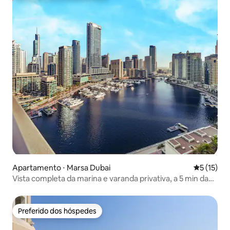
Apartamento ⋅ Marsa Dubai
5 de uma a
5 (15)
Vista completa da marina e varanda privativa, a 5 min da
praia
Preferido dos hóspedes
Preferido dos hóspedes