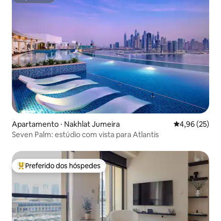
Superhost
Apartamento ⋅ Nakhlat Jumeira
4,96 de uma a
4,96 (25)
Seven Palm: estúdio com vista para Atlantis
Preferido dos hóspedes
Entre os melhores preferidos dos hóspedes