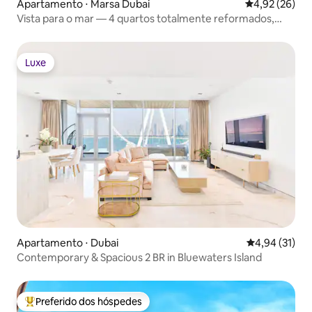
Apartamento ⋅ Marsa Dubai
4,92 de uma a
4,92 (26)
Vista para o mar — 4 quartos totalmente reformados,
Jumeirah Beach
Luxe
Luxe
Apartamento ⋅ Dubai
4,94 de uma a
4,94 (31)
Contemporary & Spacious 2 BR in Bluewaters Island
Preferido dos hóspedes
Entre os melhores preferidos dos hóspedes