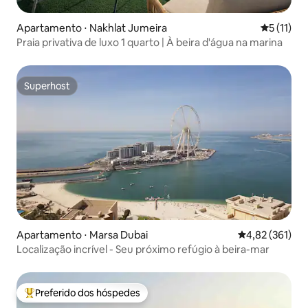
Apartamento ⋅ Nakhlat Jumeira
5 de uma a
5 (11)
Praia privativa de luxo 1 quarto | À beira d'água na marina
Superhost
Superhost
Apartamento ⋅ Marsa Dubai
4,82 de uma av
4,82 (361)
Localização incrível - Seu próximo refúgio à beira-mar
Preferido dos hóspedes
Entre os melhores preferidos dos hóspedes