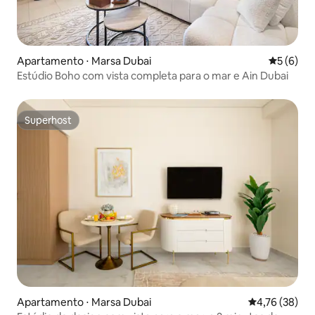
Apartamento ⋅ Marsa Dubai
5 de uma 
5 (6)
Estúdio Boho com vista completa para o mar e Ain Dubai
Superhost
Superhost
Apartamento ⋅ Marsa Dubai
4,76 de uma a
4,76 (38)