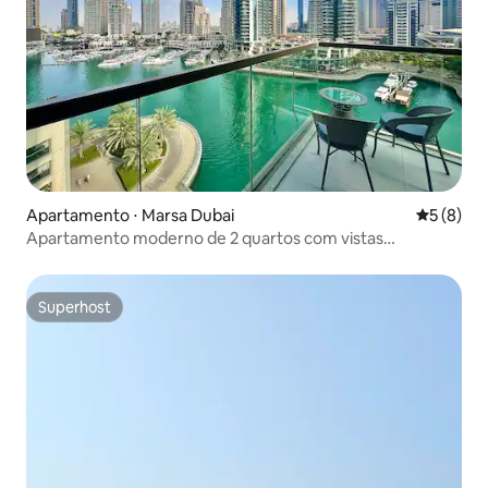
Apartamento ⋅ Marsa Dubai
5 de uma 
5 (8)
Apartamento moderno de 2 quartos com vistas
deslumbrantes para a marina
Superhost
Superhost