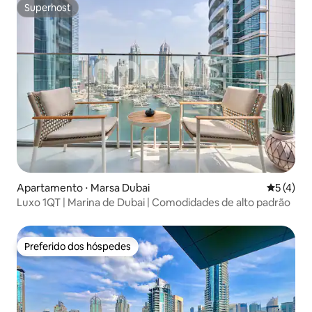
Superhost
Superhost
Apartamento ⋅ Marsa Dubai
5 de uma 
5 (4)
Luxo 1QT | Marina de Dubai | Comodidades de alto padrão
Preferido dos hóspedes
Preferido dos hóspedes