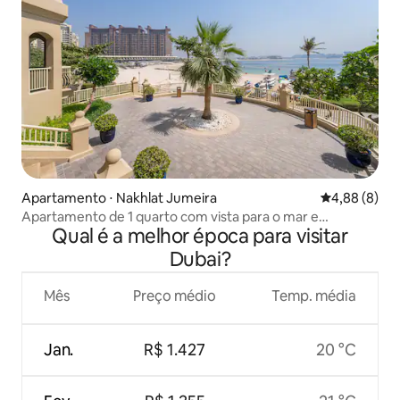
Apartamento ⋅ Nakhlat Jumeira
4,88 de uma 
4,88 (8)
Apartamento de 1 quarto com vista para o mar e
Qual é a melhor época para visitar
palmeiras
Dubai?
Mês
Preço médio
Temp. média
Jan.
R$ 1.427
20 °C