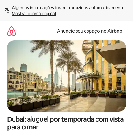
Pular
Algumas informações foram traduzidas automaticamente. 
para
Mostrar idioma original
o
conteúdo
Anuncie seu espaço no Airbnb
Dubai: aluguel por temporada com vista
para o mar