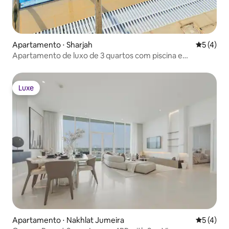
Apartamento ⋅ Sharjah
5 de uma 
5 (4)
Apartamento de luxo de 3 quartos com piscina e
academia privativas na praia
Luxe
Luxe
Apartamento ⋅ Nakhlat Jumeira
5 de uma 
5 (4)