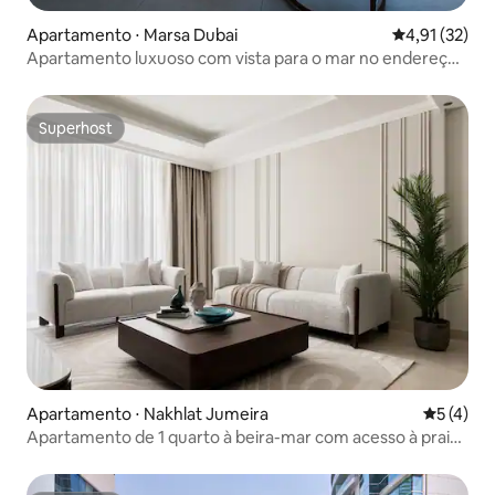
Apartamento ⋅ Marsa Dubai
4,91 de uma a
4,91 (32)
Apartamento luxuoso com vista para o mar no endereço
Jbr
Superhost
Superhost
Apartamento ⋅ Nakhlat Jumeira
5 de uma 
5 (4)
Apartamento de 1 quarto à beira-mar com acesso à praia
privativa