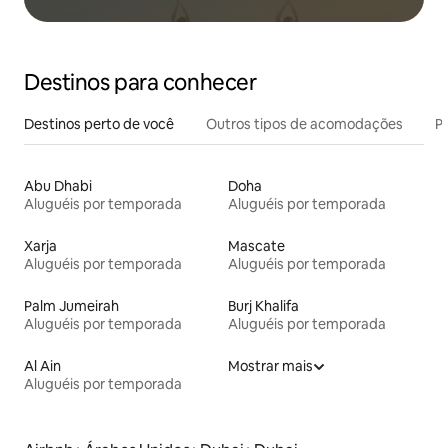
Destinos para conhecer
Destinos perto de você
Outros tipos de acomodações
Pr
Abu Dhabi
Doha
Aluguéis por temporada
Aluguéis por temporada
Xarja
Mascate
Aluguéis por temporada
Aluguéis por temporada
Palm Jumeirah
Burj Khalifa
Aluguéis por temporada
Aluguéis por temporada
Al Ain
Mostrar mais
Aluguéis por temporada