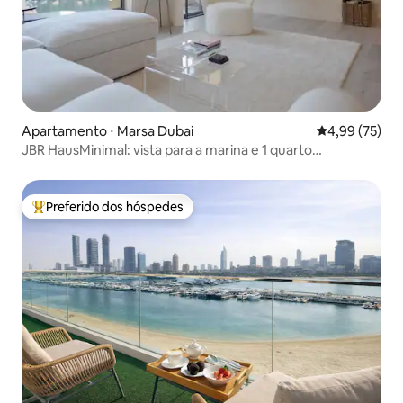
Apartamento ⋅ Marsa Dubai
4,99 de uma a
4,99 (75)
JBR HausMinimal: vista para a marina e 1 quarto
totalmente equipado
Preferido dos hóspedes
Entre os melhores preferidos dos hóspedes