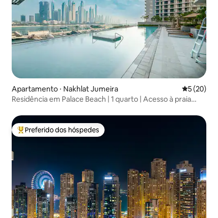
Apartamento ⋅ Nakhlat Jumeira
5 de uma a
5 (20)
Residência em Palace Beach | 1 quarto | Acesso à praia
privativa
Preferido dos hóspedes
Entre os melhores preferidos dos hóspedes