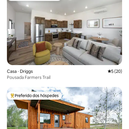
Casa ⋅ Driggs
5 de uma a
5 (20)
Pousada Farmers Trail
Preferido dos hóspedes
Entre os melhores preferidos dos hóspedes