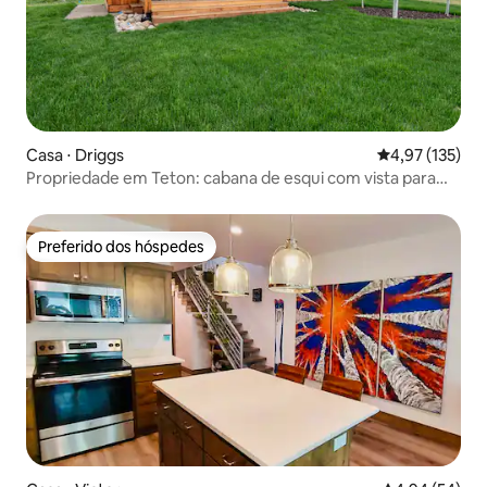
Casa ⋅ Driggs
4,97 de uma av
4,97 (135)
Propriedade em Teton: cabana de esqui com vista para
Teton
Preferido dos hóspedes
Preferido dos hóspedes