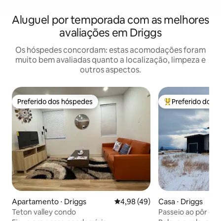
Aluguel por temporada com as melhores
avaliações em Driggs
Os hóspedes concordam: estas acomodações foram
muito bem avaliadas quanto a localização, limpeza e
outros aspectos.
Preferido dos hóspedes
Preferido dos 
Preferido dos hóspedes
Entre os melhore
Apartamento ⋅ Driggs
4,98 de uma avaliação média de
4,98 (49)
Casa ⋅ Driggs
Teton valley condo
Passeio ao pôr do 