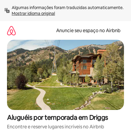
Pular
Algumas informações foram traduzidas automaticamente. 
para
Mostrar idioma original
o
conteúdo
Anuncie seu espaço no Airbnb
Aluguéis por temporada em Driggs
Encontre e reserve lugares incríveis no Airbnb