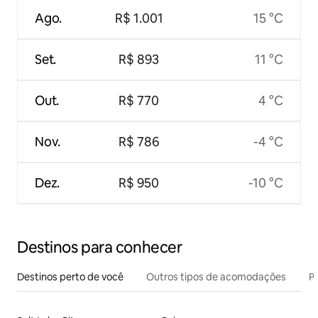
Ago.
R$ 1.001
15 °C
Set.
R$ 893
11 °C
Out.
R$ 770
4 °C
Nov.
R$ 786
-4 °C
Dez.
R$ 950
-10 °C
Destinos para conhecer
Destinos perto de você
Outros tipos de acomodações
Pr