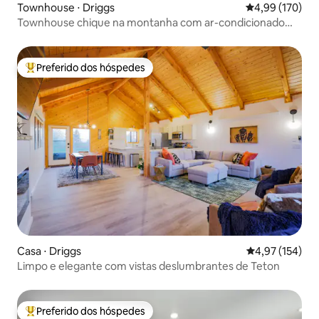
Townhouse ⋅ Driggs
4,99 de uma av
4,99 (170)
Townhouse chique na montanha com ar-condicionado
perto de Grand Targhee
Preferido dos hóspedes
Entre os melhores preferidos dos hóspedes
Casa ⋅ Driggs
4,97 de uma av
4,97 (154)
Limpo e elegante com vistas deslumbrantes de Teton
Preferido dos hóspedes
Entre os melhores preferidos dos hóspedes