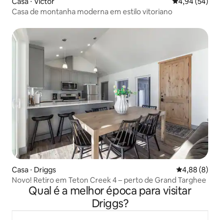
Casa ⋅ Victor
4,94 de uma a
4,94 (54)
Casa de montanha moderna em estilo vitoriano
Casa ⋅ Driggs
4,88 de uma 
4,88 (8)
Novo! Retiro em Teton Creek 4 – perto de Grand Targhee
Qual é a melhor época para visitar
Driggs?