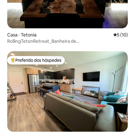
Casa ⋅ Tetonia
5 de uma a
5 (10)
RollingTetonRetreat_Banheira de
hidromassagem_Sauna_Pátio
Preferido dos hóspedes
Entre os melhores preferidos dos hóspedes