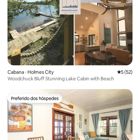
Cabana ⋅ Holmes City
5 de uma a
5 (52)
Woodchuck Bluff Stunning Lake Cabin with Beach
Preferido dos hóspedes
Preferido dos hóspedes