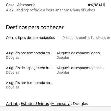
Casa ⋅ Alexandria
4,98 de uma a
4,98 (41)
Alex Landing: refúgio à beira-mar em Chain of Lakes
Destinos para conhecer
Outros tipos de acomodações
Principais pontos turísticos po
Aluguéis por temporada com acesso ao lago
Aluguéis de espaços ideais para famílias
Douglas
Douglas
Aluguéis de espaços em frente à praia
Aluguéis de espaços que aceitam animais de estimação
Douglas
Douglas
Aluguéis por temporada com caiaque
Douglas
Airbnb
Estados Unidos
Minnesota
Douglas