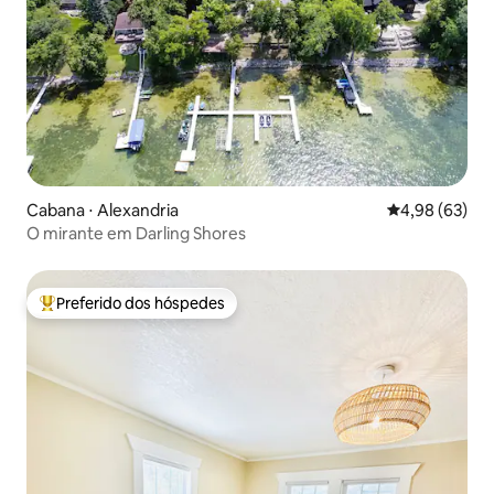
Cabana ⋅ Alexandria
4,98 de uma a
4,98 (63)
O mirante em Darling Shores
Preferido dos hóspedes
Entre os melhores preferidos dos hóspedes