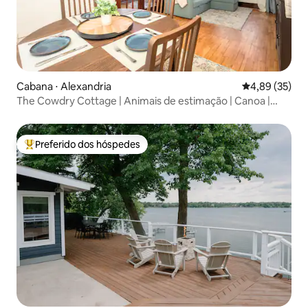
Cabana ⋅ Alexandria
4,89 de uma a
4,89 (35)
The Cowdry Cottage | Animais de estimação | Canoa |
Bicicletas
Preferido dos hóspedes
Entre os melhores preferidos dos hóspedes