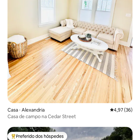
Casa ⋅ Alexandria
4,97 de uma a
4,97 (36)
Casa de campo na Cedar Street
Preferido dos hóspedes
Entre os melhores preferidos dos hóspedes