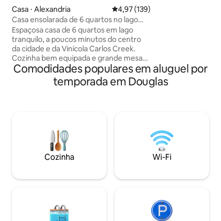
amigos desfrutar
Casa ⋅ Alexandria
4,97 de uma avaliação média de 
4,97 (139)
campo do lago, div
Casa ensolarada de 6 quartos no lago
noites aconchegant
tranquilo em Alexandria.
Com acesso privad
Espaçosa casa de 6 quartos em lago
águas rasas e uma
tranquilo, a poucos minutos do centro
facilitar a pesca, 
da cidade e da Vinícola Carlos Creek.
poucos minutos d
Cozinha bem equipada e grande mesa
Comodidades populares em aluguel por
públicos do Lago M
de jantar que acomoda 12 pessoas.
Passe um tempo no convés sob a
temporada em Douglas
pérgula, no pátio ou no cais. Nade e
pesque no cais em fundo arenoso.
Aconchegue-se perto da lareira no
verão e do fogão interno no inverno.
Grande campo para jogos de quintal na
propriedade. Ciclovia para quadras de
pickleball e trilha de bicicleta Central
Lakes. Perfeito para relaxar com seu
Cozinha
Wi-Fi
grupo em qualquer estação.
Carregamento gratuito de veículos
elétricos para os hóspedes.