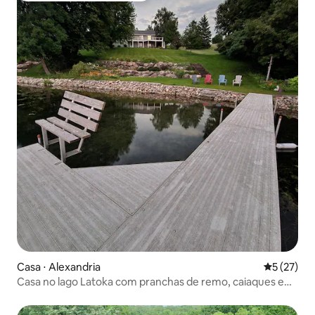
Casa ⋅ Alexandria
5 de uma a
5 (27)
Casa no lago Latoka com pranchas de remo, caiaques e
mesa de bilhar