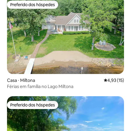
Preferido dos hóspedes
Preferido dos hóspedes
Casa ⋅ Miltona
4,93 de uma a
4,93 (15)
Férias em família no Lago Miltona
Preferido dos hóspedes
Preferido dos hóspedes