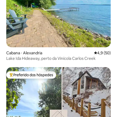
Cabana ⋅ Alexandria
4,9 de uma a
4,9 (50)
Lake Ida Hideaway, perto da Vinícola Carlos Creek
Preferido dos hóspedes
Entre os melhores preferidos dos hóspedes