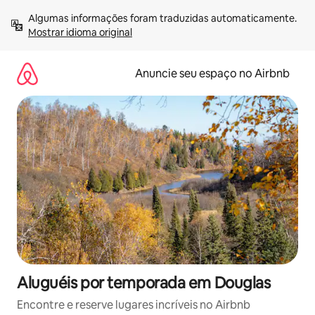
Pular
Algumas informações foram traduzidas automaticamente. 
para
Mostrar idioma original
o
conteúdo
Anuncie seu espaço no Airbnb
Aluguéis por temporada em Douglas
Encontre e reserve lugares incríveis no Airbnb