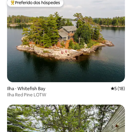
Preferido dos hóspedes
Entre os melhores preferidos dos hóspedes
Ilha ⋅ Whitefish Bay
5 de uma a
5 (18)
Ilha Red Pine LOTW