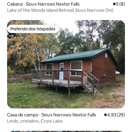
Cabana ⋅ Sioux Narrows Nestor Falls
5 de uma 
5 (8)
Lake of the Woods Island Retreat Sioux Narrows Ont.
Preferido dos hóspedes
Preferido dos hóspedes
Casa de campo ⋅ Sioux Narrows-Nestor Falls
4,93 de uma a
4,93 (29)
Lindo, cristalino, Crow Lake