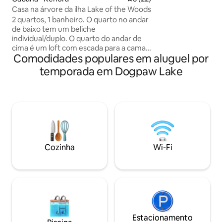
reclusão pacífica
Casa na árvore da ilha Lake of the Woods
tranquila com aces
2 quartos, 1 banheiro. O quarto no andar
minutos da cidade
de baixo tem um beliche
lojas e restaurant
individual/duplo. O quarto do andar de
imerso na serenida
cima é um loft com escada para a cama
Perfeito para famí
Comodidades populares em aluguel por
queen-size. Muito espaço no deck,
qualquer pessoa 
sauna, doca privativa, duas salas de tela,
escapada única!!
temporada em Dogpaw Lake
geladeira, forno de propano,
eletricidade hidrelétrica, fogão a lenha
para aquecimento. Localizado em Quiet
Bay, Shraggs Island, no Lago da Floresta,
Ontário, a cerca de 10 minutos da
cidade. Localizado em uma bela baía
tranquila e tranquila à beira-mar. 4
adultos ou família de 5 *Acesso apenas
Cozinha
Wi-Fi
por barco.* Táxis de barco podem ser
organizados através da Green
Adventures
Estacionamento