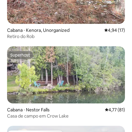
Cabana ⋅ Kenora, Unorganized
4,94 de uma a
4,94 (17)
Retiro do Rob
Superhost
Superhost
Cabana ⋅ Nestor Falls
4,77 de uma a
4,77 (81)
Casa de campo em Crow Lake