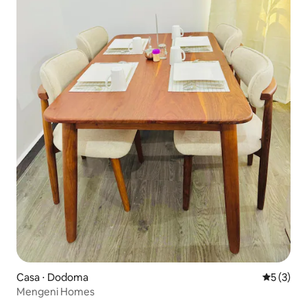
Casa ⋅ Dodoma
5 de uma 
5 (3)
Mengeni Homes