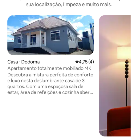
sua localização, limpeza e muito mais.
Casa ⋅ Dodoma
4,75 de uma avaliação média d
4,75 (4)
Apartamento totalmente mobiliado MK
Descubra a mistura perfeita de conforto
e luxo nesta deslumbrante casa de 3
quartos. Com uma espaçosa sala de
estar, área de refeições e cozinha aberta
com acabamentos modernos, todos os
quartos equipados com ar condicionado
e chuveiros quentes. Aproveite o
abastecimento de água 24 horas, 7 dias
por semana, lavanderia com máquina de
lavar roupa, cerca elétrica segura,
portão de controle remoto e um quintal