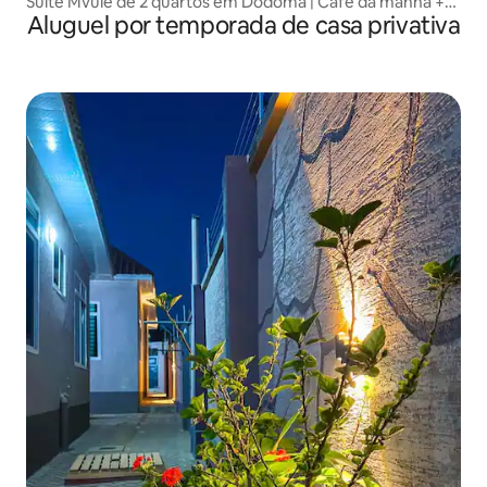
Suíte Mvule de 2 quartos em Dodoma | Café da manhã +
Aluguel por temporada de casa privativa
energia 24h