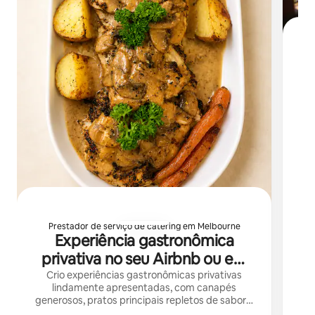
C
Prestador de serviço de catering em Melbourne
Experiência gastronômica
privativa no seu Airbnb ou em
casa
Crio experiências gastronômicas privativas
lindamente apresentadas, com canapés
generosos, pratos principais repletos de sabor e
sobremesas deliciosas. Reserve em agosto com