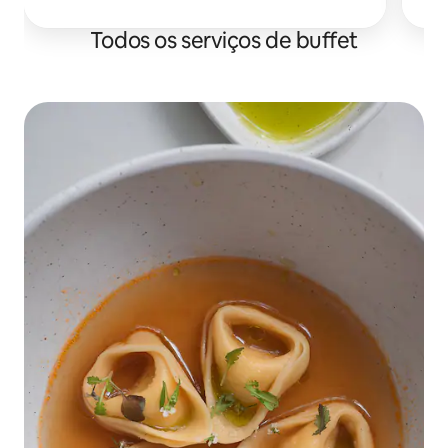
50% de desconto, até $ 150, com o código
CHEFAUSAUG2026.
Todos os serviços de buffet